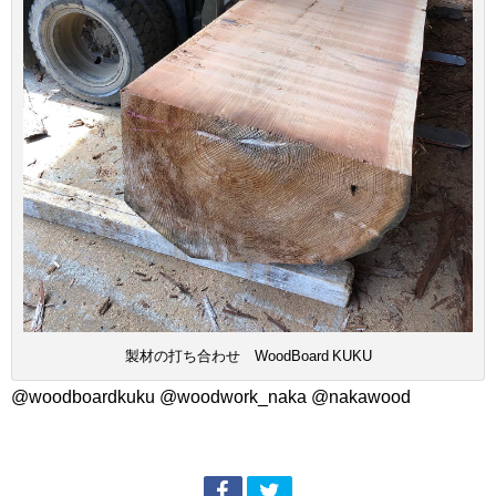
製材の打ち合わせ WoodBoard KUKU
@woodboardkuku @woodwork_naka @nakawood