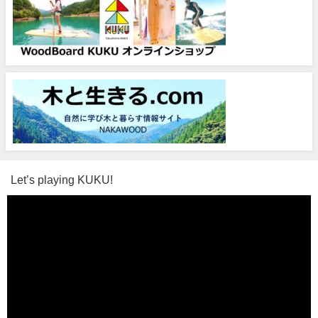
Let’s playing KUKU!
動
画
プ
レ
ー
ヤ
ー