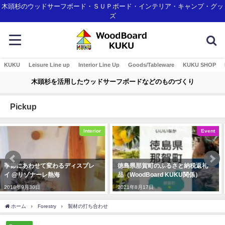
木頭杉のウッドサーフボード・ＳＵＰボード・インテリア・キャンプ・グッ
ズ
KUKU
Leisure Line up
Interior Line Up
Goods/Tableware
KUKU SHOP
木頭杉を活用したウッドサーフボードなどのものづくり
Pickup
Event
Interior
徳島県那賀町のふるさと納税返礼
インテリア用の一枚板Wood-
品（WoodBoard KUKU関係）
Surfboard
2021年8月17日
2021年5月27日
ホーム
Forestry
製材の打ち合わせ