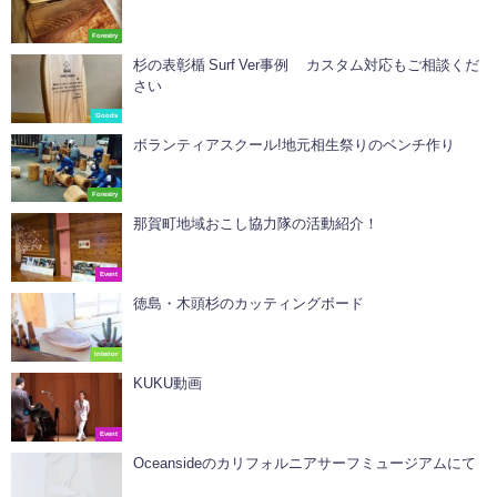
Forestry
杉の表彰楯 Surf Ver‍事例 カスタム対応もご相談くだ
さい
Goods
ボランティアスクール!地元相生祭りのベンチ作り
Forestry
那賀町地域おこし協力隊の活動紹介！
Event
徳島・木頭杉のカッティングボード
Interior
KUKU動画
Event
Oceansideのカリフォルニアサーフミュージアムにて