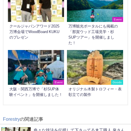
Awards
Event
クールジャパンアワード2025
万博観光ポータルにも掲載の
万博会場でWoodBoard KUKU
「那賀ウッド工場見学・杉
のプレゼン
SUPツアー」を開催しまし
た！
Event
Goods
大阪・関西万博で「杉SUP体
オリジナル木製トロフィー・表
験イベント」を開催しました！
彰立ての製作
Forestry
の関連記事
色々な技法を伝授して下さってる木工職人 泉さん。