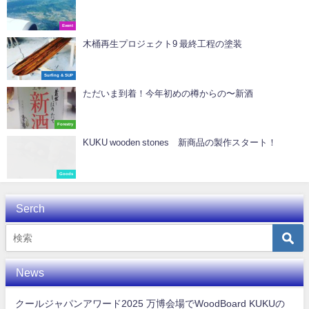
Event
木桶再生プロジェクト9 最終工程の塗装
Surfing & SUP
ただいま到着！今年初めの樽からの〜新酒
Forestry
KUKU wooden stones 新商品の製作スタート！
Goods
Serch
News
クールジャパンアワード2025 万博会場でWoodBoard KUKUの