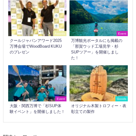
Awards
Event
クールジャパンアワード2025
万博観光ポータルにも掲載の
万博会場でWoodBoard KUKU
「那賀ウッド工場見学・杉
のプレゼン
SUPツアー」を開催しまし
た！
Event
Goods
大阪・関西万博で「杉SUP体
オリジナル木製トロフィー・表
験イベント」を開催しました！
彰立ての製作