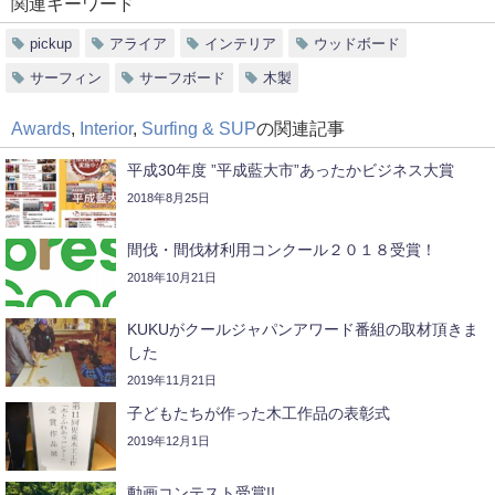
関連キーワード
pickup
アライア
インテリア
ウッドボード
サーフィン
サーフボード
木製
Awards
,
Interior
,
Surfing & SUP
の関連記事
平成30年度 ”平成藍大市”あったかビジネス大賞
2018年8月25日
間伐・間伐材利用コンクール２０１８受賞！
2018年10月21日
KUKUがクールジャパンアワード番組の取材頂きま
した
2019年11月21日
子どもたちが作った木工作品の表彰式
2019年12月1日
動画コンテスト受賞!!