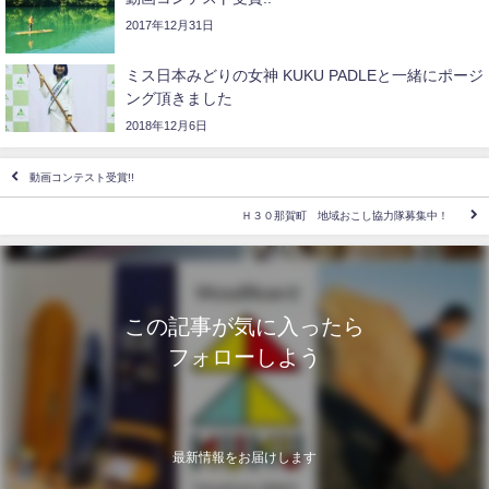
2017年12月31日
ミス日本みどりの女神 KUKU PADLEと一緒にポージ
ング頂きました
2018年12月6日
動画コンテスト受賞!!
Ｈ３０那賀町 地域おこし協力隊募集中！
この記事が気に入ったら
フォローしよう
最新情報をお届けします