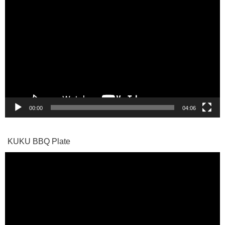
動
画
プ
レ
ー
ヤ
ー
00:00
04:06
KUKU BBQ Plate
動
画
プ
レ
ー
ヤ