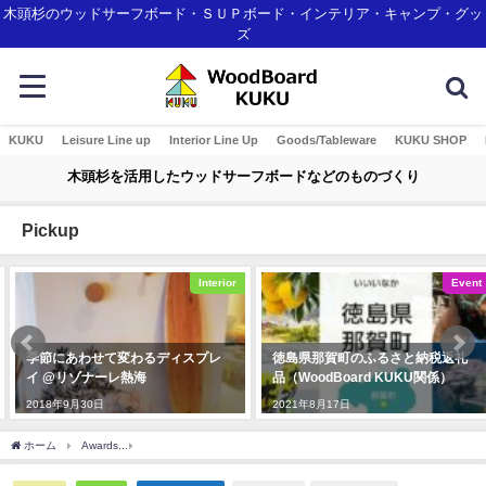
木頭杉のウッドサーフボード・ＳＵＰボード・インテリア・キャンプ・グッ
ズ
KUKU
Leisure Line up
Interior Line Up
Goods/Tableware
KUKU SHOP
木頭杉を活用したウッドサーフボードなどのものづくり
Pickup
Interior
Event
季節にあわせて変わるディスプレ
徳島県那賀町のふるさと納税返礼
イ @リゾナーレ熱海
品（WoodBoard KUKU関係）
2018年9月30日
2021年8月17日
ホーム
Awards
那賀町産材・ウッドボードＫＵＫＵがみなとモデル二酸化炭素固定認