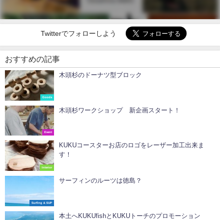
Twitterでフォローしよう
おすすめの記事
木頭杉のドーナツ型ブロック
Goods
木頭杉ワークショップ 新企画スタート！
Event
KUKUコースターお店のロゴをレーザー加工出来ま
す！
Interior
サーフィンのルーツは徳島？
Surfing & SUP
本土へKUKUfishとKUKUトーチのプロモーション