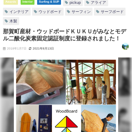
Awards
Interior
Surfing & SUP
pickup
アライア
インテリア
ウッドボード
サーフィン
サーフボード
木製
那賀町産材・ウッドボードＫＵＫＵがみなとモデ
ル二酸化炭素固定認証制度に登録されました！
2018年1月7日
2021年8月13日