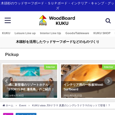
木頭杉のウッドサーフボード・ＳＵＰボード・インテリア・キャンプ・グッ
ズ
KUKU
Leisure Line up
Interior Line Up
Goods/Tableware
KUKU SHOP
木頭杉を活用したウッドサーフボードなどのものづくり
Pickup
Interior
Interior
沖縄に新登場のリゾートホテル
インテリア用の一枚板Wood-
「STORYLINE 瀬長島」のご紹介！
Surfboard
2024年4月30日
2021年5月27日
ホーム
Event
KUKU alaia 月9ドラマ 真夏のシンデレラドラマのセットで登場！？