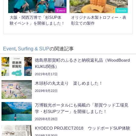
Event
Goods
大阪・関西万博で「杉SUP体
オリジナル木製トロフィー・表
験イベント」を開催しました！
彰立ての製作
Event
,
Surfing & SUP
の関連記事
徳島県那賀町のふるさと納税返礼品（WoodBoard
KUKU関係）
2021年8月17日
木頭杉の丸太走り 楽しめました！
2019年9月22日
万博観光ポータルにも掲載の「那賀ウッド工場見
学・杉SUPツアー」を開催しました！
2025年8月28日
KYOECO PROJECT2018 ウッドボードSUP体験
2019年3月30日