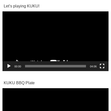
Let’s playing KUKU!
動
画
プ
レ
ー
ヤ
ー
00:00
04:06
KUKU BBQ Plate
動
画
プ
レ