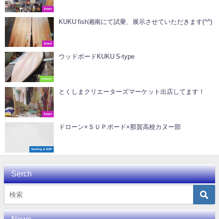
Event
KUKU fish湘南にて試乗、展示させていただきます(^^)
Event
ウッドボードKUKU S-type
Interior
とくしまクリエーターズマーケット出店してます！
Event
ドローン×ＳＵＰボード×那賀高校カヌー部
Surfing & SUP
Serch
News