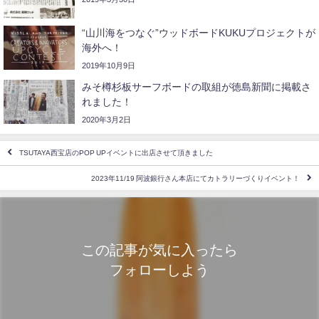
“山川海をつなぐ”ウッドボードKUKUプロジェクトが
海外へ！
2019年10月9日
みそ樽杉板サーフボードの取組が徳島新聞に掲載さ
れました！
2020年3月2日
TSUTAYA西宝店のPOP UPイベントに出店させて頂きました
2023年11/19 阿波銀行さん本店にてカトラリーづくりイベント！
この記事が気に入ったら
フォローしよう