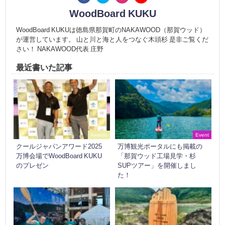
WoodBoard KUKU
WoodBoard KUKUは徳島県那賀町のNAKAWOOD（那賀ウッド）
が運営しています。 山と川と海と人をつなぐ木頭杉 是非ご覧くだ
さい！ NAKAWOOD代表 庄野
最近書いた記事
Awards
Event
クールジャパンアワード2025
万博観光ポータルにも掲載の
万博会場でWoodBoard KUKU
「那賀ウッド工場見学・杉
のプレゼン
SUPツアー」を開催しまし
た！