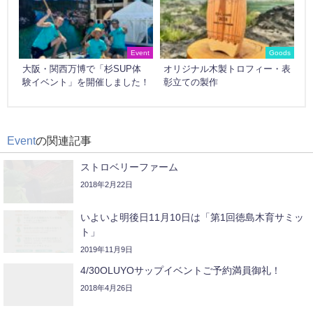
Event
Goods
大阪・関西万博で「杉SUP体
オリジナル木製トロフィー・表
験イベント」を開催しました！
彰立ての製作
Event
の関連記事
ストロベリーファーム
2018年2月22日
いよいよ明後日11月10日は「第1回徳島木育サミッ
ト」️
2019年11月9日
4/30OLUYOサップイベントご予約満員御礼！
2018年4月26日