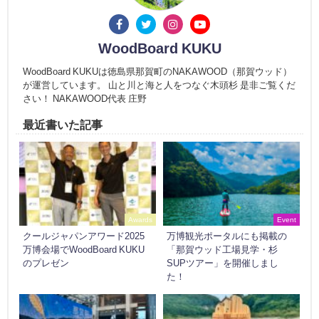
WoodBoard KUKU
WoodBoard KUKUは徳島県那賀町のNAKAWOOD（那賀ウッド）
が運営しています。 山と川と海と人をつなぐ木頭杉 是非ご覧くだ
さい！ NAKAWOOD代表 庄野
最近書いた記事
Awards
Event
クールジャパンアワード2025
万博観光ポータルにも掲載の
万博会場でWoodBoard KUKU
「那賀ウッド工場見学・杉
のプレゼン
SUPツアー」を開催しまし
た！