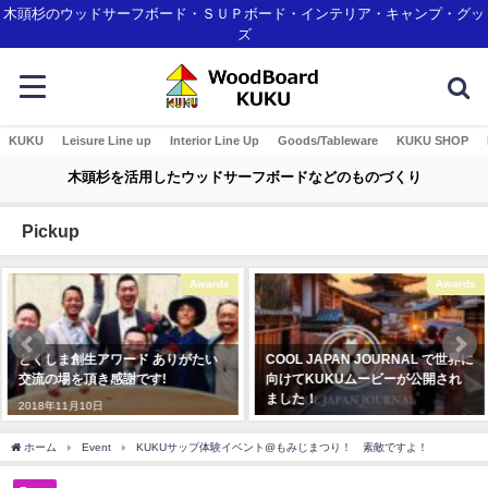
木頭杉のウッドサーフボード・ＳＵＰボード・インテリア・キャンプ・グッ
ズ
KUKU
Leisure Line up
Interior Line Up
Goods/Tableware
KUKU SHOP
木頭杉を活用したウッドサーフボードなどのものづくり
Pickup
Awards
Awards
とくしま創生アワード ありがたい
COOL JAPAN JOURNAL で世界に
交流の場を頂き感謝です!
向けてKUKUムービーが公開され
ました！
2018年11月10日
2020年3月4日
ホーム
Event
KUKUサップ体験イベント@もみじまつり！ 素敵ですよ！