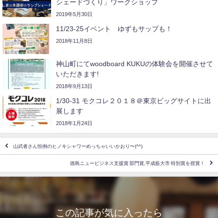
シェードづくり」ワークショップ
2019年5月30日
11/23-25イベント ゆずもサップも！
2018年11月8日
神山町にてwoodboard KUKUの体験会を開催させて
いただきます!
2018年9月13日
1/30-31 モクコレ２０１８＠東京ビッグサイトに出
展します
2018年1月24日
山武者さん恒例のヒノキシャワーめっちゃいいかおり〜(^^)
徳島ニュービジネス支援賞 部門賞,平成藍大市 特別賞を授賞！
この記事が気に入ったら