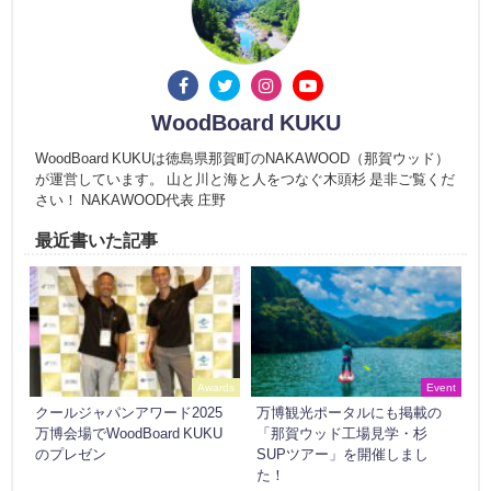
WoodBoard KUKU
WoodBoard KUKUは徳島県那賀町のNAKAWOOD（那賀ウッド）
が運営しています。 山と川と海と人をつなぐ木頭杉 是非ご覧くだ
さい！ NAKAWOOD代表 庄野
最近書いた記事
Awards
Event
クールジャパンアワード2025
万博観光ポータルにも掲載の
万博会場でWoodBoard KUKU
「那賀ウッド工場見学・杉
のプレゼン
SUPツアー」を開催しまし
た！