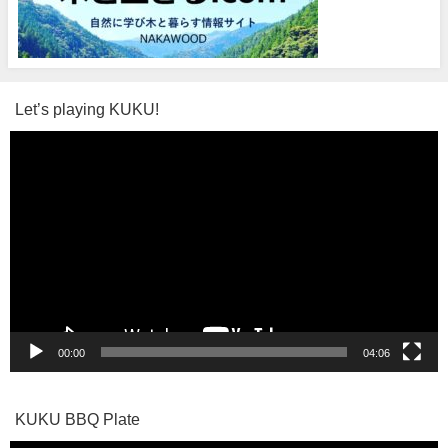
Let’s playing KUKU!
動
画
プ
レ
ー
ヤ
ー
00:00
04:06
KUKU BBQ Plate