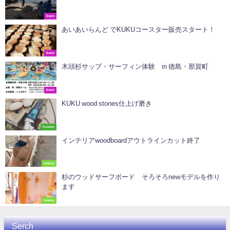
Event
あいあいらんど でKUKUコースター販売スタート！
Event
木頭杉サップ・サーフィン体験 in 徳島・那賀町
Event
KUKU wood stones仕上げ磨き
Forestry
インテリアwoodboardアウトラインカット終了
Interior
杉のウッドサーフボード そろそろnewモデルを作り
ます
Interior
Serch