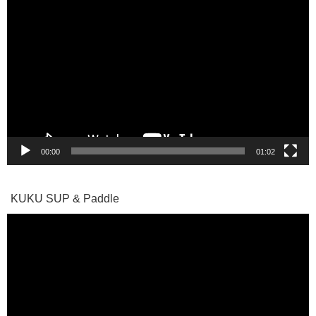
動
画
プ
レ
ー
ヤ
ー
00:00
01:02
KUKU SUP & Paddle
動
画
プ
レ
ー
ヤ