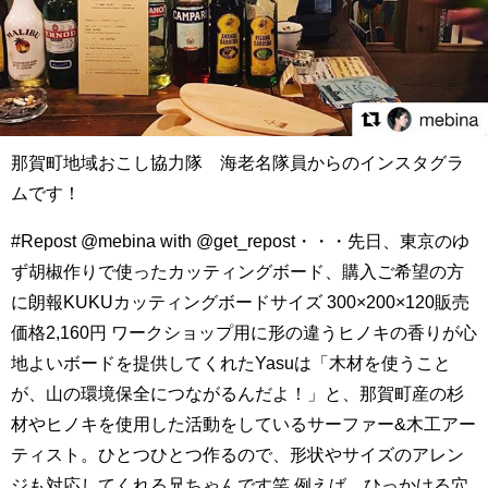
那賀町地域おこし協力隊 海老名隊員からのインスタグラ
ムです！
#Repost @mebina with @get_repost・・・先日、東京のゆ
ず胡椒作りで使ったカッティングボード、購入ご希望の方
に朗報KUKUカッティングボードサイズ 300×200×120販売
価格2,160円 ワークショップ用に形の違うヒノキの香りが心
地よいボードを提供してくれたYasuは「木材を使うこと
が、山の環境保全につながるんだよ！」と、那賀町産の杉
材やヒノキを使用した活動をしているサーファー&木工アー
ティスト。ひとつひとつ作るので、形状やサイズのアレン
ジも対応してくれる兄ちゃんです笑 例えば、ひっかける穴