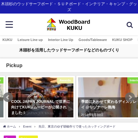
木頭杉のウッドサーフボード・ＳＵＰボード・インテリア・キャンプ・グッ
ズ
KUKU
Leisure Line up
Interior Line Up
Goods/Tableware
KUKU SHOP
木頭杉を活用したウッドサーフボードなどのものづくり
Pickup
Awards
Interior
COOL JAPAN JOURNAL で世界に
季節にあわせて変わるディスプレ
向けてKUKUムービーが公開され
イ @リゾナーレ熱海
ました！
2018年9月30日
2020年3月4日
ホーム
Event
先日、東京のゆず胡椒作りで使ったカッティングボード