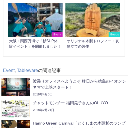
Event
Goods
大阪・関西万博で「杉SUP体
オリジナル木製トロフィー・表
験イベント」を開催しました！
彰立ての製作
Event
,
Tableware
の関連記事
波乗りオフィスへようこそ 昨日から徳島のイオンシ
ネマで上映スタート！
2019年4月6日
チャットモンチー 福岡晃子さんのOLUYO
2018年2月21日
Hanno Green Carnival「とくしまの木頭杉のランプ