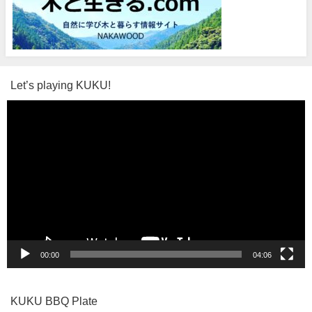
Let’s playing KUKU!
動
画
プ
レ
ー
ヤ
ー
00:00
04:06
KUKU BBQ Plate