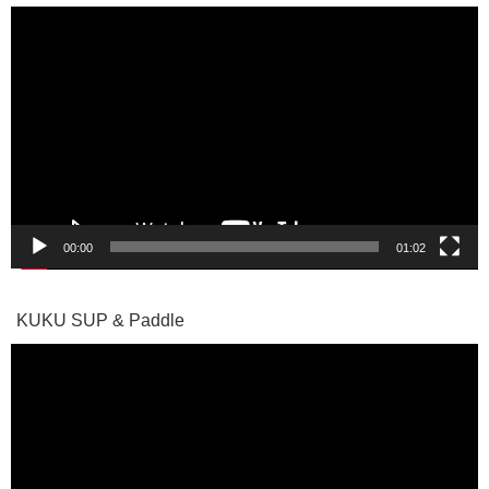
動
画
プ
レ
ー
ヤ
ー
00:00
01:02
KUKU SUP & Paddle
動
画
プ
レ
ー
ヤ