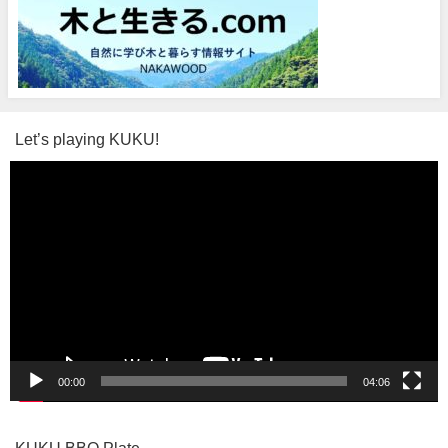
Let’s playing KUKU!
動
画
プ
レ
ー
ヤ
ー
00:00
04:06