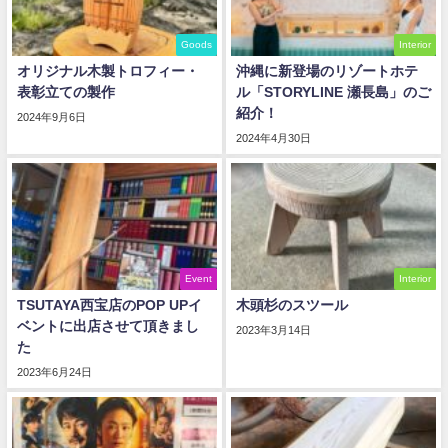
Goods
Interior
オリジナル木製トロフィー・
沖縄に新登場のリゾートホテ
表彰立ての製作
ル「STORYLINE 瀬長島」のご
紹介！
2024年9月6日
2024年4月30日
Event
Interior
TSUTAYA西宝店のPOP UPイ
木頭杉のスツール
ベントに出店させて頂きまし
2023年3月14日
た
2023年6月24日