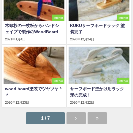
Interior
Interior
木頭杉の一枚板からハンドシ
KUKUサーフボードラック 塗
ェイプで製作のWoodBoard
装完了
2021年1月4日
2020年12月24日
Interior
Interior
wood board塗装でツヤツヤ＾
サーフボード壁かけ用ラック
＾
形の完成！
2020年12月23日
2020年12月22日
1 / 7