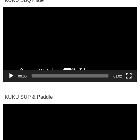
KUKU BBQ Plate
動
画
プ
レ
ー
ヤ
ー
00:00
01:02
KUKU SUP & Paddle
動
画
プ
レ
ー