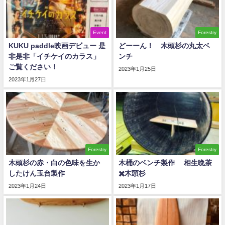
Event
Forestry
KUKU paddle映画デビュー 是
どーーん！ 木頭杉の丸太ベ
非是非「イチケイのカラス」
ンチ
ご覧ください！
2023年1月25日
2023年1月27日
Forestry
Forestry
木頭杉の赤・白の色味を生か
木桶のベンチ製作 相生晩茶
したけん玉台製作
✖️木頭杉
2023年1月24日
2023年1月17日