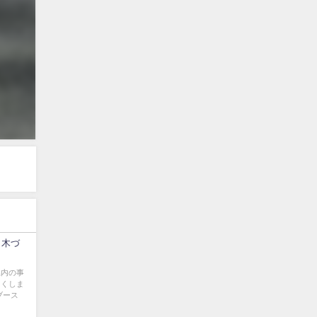
ま木づ
県内の事
とくしま
ブース