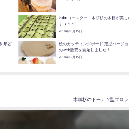
kukuコースター 木頭杉の木目が美し
す（＾＾）
2018年10月15日
 形ど
桧のカッティングボード 定型バージョ
のweb販売を開始しました！
2018年12月15日
木頭杉のドーナツ型ブロッ