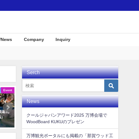
/News
Company
Inquiry
Serch
Event
Interior
News
税返礼
KUKUパドル住宅展示場にディス
サーフテイストな店舗や結
クールジャパンアワード2025 万博会場で
係）
プレイとして使用して頂きまし
むけインテリアグッズをご
WoodBoard KUKUのプレゼン
た！
2021年9月8日
2019年12月23日
万博観光ポータルにも掲載の「那賀ウッド工