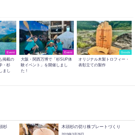
Event
Event
Goods
も掲載の
大阪・関西万博で「杉SUP体
オリジナル木製トロフィー・
学・杉
験イベント」を開催しまし
表彰立ての製作
しまし
た！
頭杉
木頭杉の切り株プレートづくり
2019年3月26日