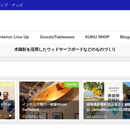
ャンプ・グッズ
Interior Line Up
Goods/Tableware
KUKU SHOP
Blog
木頭杉を活用したウッドサーフボードなどのものづくり
Awards
Interior
りがたい
インテリア用の一枚板Wood-
徳島県那賀町のふるさと納
Surfboard
品（WoodBoard KUKU関
2021年5月27日
2021年8月17日