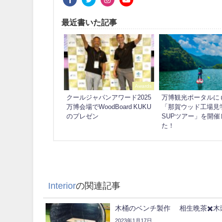
最近書いた記事
Awards
クールジャパンアワード2025
万博観光ポータルに
万博会場でWoodBoard KUKU
「那賀ウッド工場見
のプレゼン
SUPツアー」を開催
た！
Interior
の関連記事
木桶のベンチ製作 相生晩茶✖️木
2023年1月17日