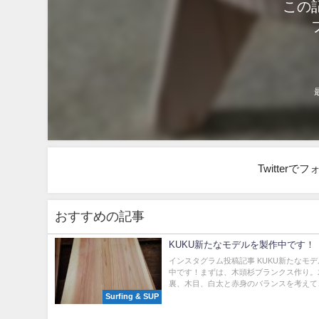
この
Twitter
おすすめの記事
KUKU新たなモデルを製作中です！
インスタグラム投稿記事 KUKU新たなモ
中です！まずは、木頭杉ブランクス作り。
裏、木目、白太と赤身のバランスを考えて、
Surfing & SUP