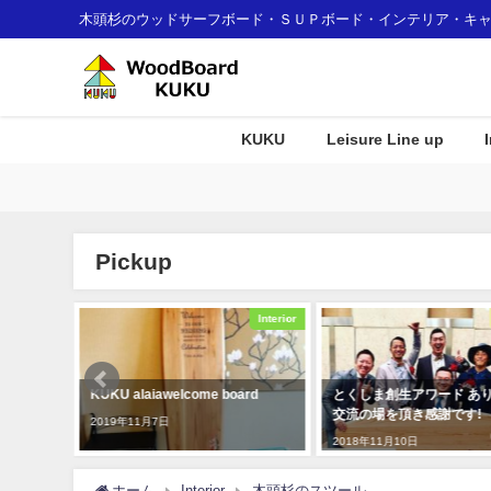
木頭杉のウッドサーフボード・ＳＵＰボード・インテリア・キ
KUKU
Leisure Line up
Pickup
Awards
Interior
ドＫＵＫ
KUKU alaiawelcome board
とくしま創生アワード あ
炭素固定
交流の場を頂き感謝です!
2019年11月7日
た！
2018年11月10日
ホーム
Interior
木頭杉のスツール