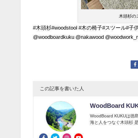
木頭杉のス
#木頭杉#woodstool #木の椅子#スツール#子
@woodboardkuku @nakawood @woodwork_
この記事を書いた人
WoodBoard KU
WoodBoard KUK
海と人をつなぐ木頭杉 是