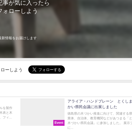
記事が気に入ったら
フォローしよう
最新情報をお届けします
でフォローしよう
アライア・ハンドプレーン とくし
かい県民会議に出展しました
デルを製作
木表と木
徳島県の木づかい推進に向けて、関連する
フィ...
業体、自治体、教育機関などがあつまる「
Event
木づかい県民会議」に参加しました。 展示
に...