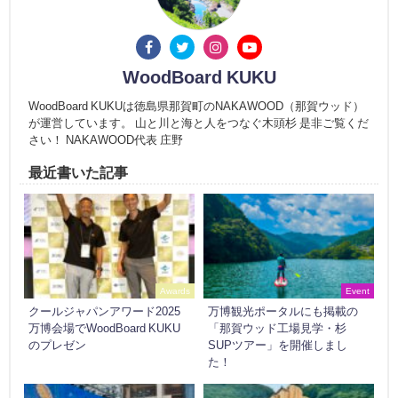
WoodBoard KUKU
WoodBoard KUKUは徳島県那賀町のNAKAWOOD（那賀ウッド）
が運営しています。 山と川と海と人をつなぐ木頭杉 是非ご覧くだ
さい！ NAKAWOOD代表 庄野
最近書いた記事
Awards
Event
クールジャパンアワード2025
万博観光ポータルにも掲載の
万博会場でWoodBoard KUKU
「那賀ウッド工場見学・杉
のプレゼン
SUPツアー」を開催しまし
た！