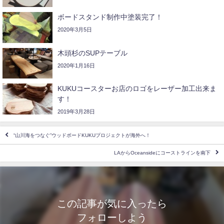
ボードスタンド制作中塗装完了！
2020年3月5日
木頭杉のSUPテーブル
2020年1月16日
KUKUコースターお店のロゴをレーザー加工出来ま
す！
2019年3月28日
“山川海をつなぐ”ウッドボードKUKUプロジェクトが海外へ！
LAからOceansideにコーストラインを南下
この記事が気に入ったら
フォローしよう