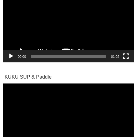
プ
レ
ー
ヤ
ー
00:00
01:02
KUKU SUP & Paddle
動
画
プ
レ
ー
ヤ
ー