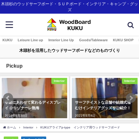
木頭杉のウッドサーフボード・ＳＵＰボード・インテリア・キャンプ・グッ
ズ
KUKU
Leisure Line up
Interior Line Up
Goods/Tableware
KUKU SHOP
木頭杉を活用したウッドサーフボードなどのものづくり
Pickup
Interior
Interior
季節にあわせて変わるディスプレ
サーフテイストな店舗や結婚式場
イ @リゾナーレ熱海
むけインテリアグッズをご紹介！
2018年9月30日
2021年9月8日
ホーム
Interior
KUKUアライアp-type インテリア用ウッドサーフボード