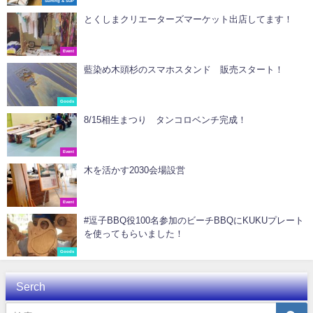
Surfing & SUP
とくしまクリエーターズマーケット出店してます！
Event
藍染め木頭杉のスマホスタンド 販売スタート！
Goods
8/15相生まつり タンコロベンチ完成！
Event
木を活かす2030会場設営
Event
#逗子BBQ役100名参加のビーチBBQにKUKUプレート
を使ってもらいました！
Goods
Serch