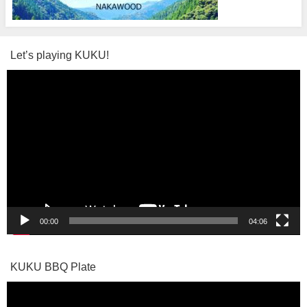
Let’s playing KUKU!
動
画
プ
レ
ー
ヤ
ー
00:00
04:06
KUKU BBQ Plate
動
画