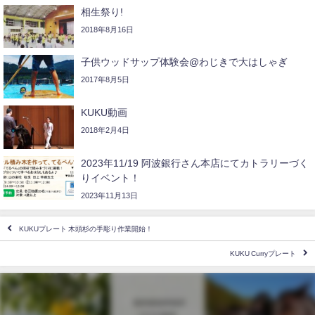
相生祭り!
2018年8月16日
子供ウッドサップ体験会@わじきで大はしゃぎ
2017年8月5日
KUKU動画
2018年2月4日
2023年11/19 阿波銀行さん本店にてカトラリーづく
りイベント！
2023年11月13日
KUKUプレート 木頭杉の手彫り作業開始！
KUKU Curryプレート