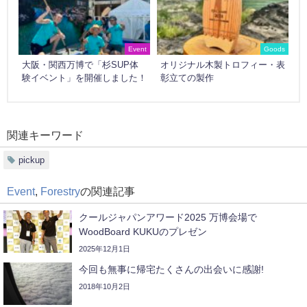
Event
Goods
大阪・関西万博で「杉SUP体
オリジナル木製トロフィー・表
験イベント」を開催しました！
彰立ての製作
関連キーワード
pickup
Event
,
Forestry
の関連記事
クールジャパンアワード2025 万博会場で
WoodBoard KUKUのプレゼン
2025年12月1日
今回も無事に帰宅たくさんの出会いに感謝!
2018年10月2日