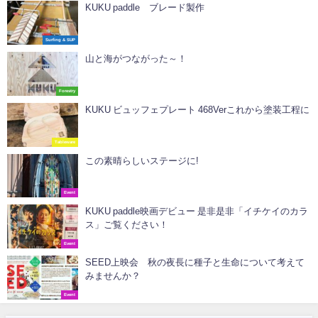
KUKU paddle ブレード製作
Surfing & SUP
山と海がつながった～！
Forestry
KUKU ビュッフェプレート 468Verこれから塗装工程に
Tableware
この素晴らしいステージに!
Event
KUKU paddle映画デビュー 是非是非「イチケイのカラ
ス」ご覧ください！
Event
SEED上映会 秋の夜長に種子と生命について考えて
みませんか？
Event