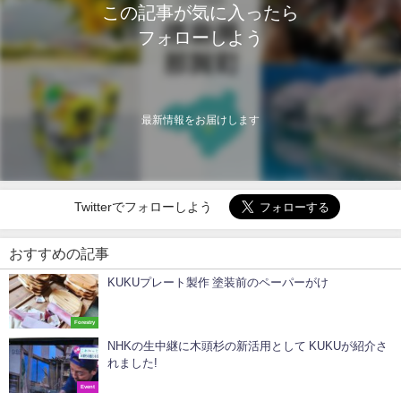
この記事が気に入ったら
フォローしよう
最新情報をお届けします
Twitterでフォローしよう
おすすめの記事
KUKUプレート製作 塗装前のペーパーがけ
Forestry
NHKの生中継に木頭杉の新活用として KUKUが紹介さ
れました!
Event