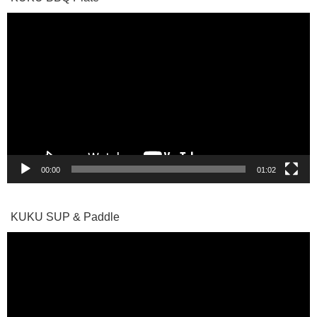
動
画
プ
レ
ー
ヤ
ー
00:00
01:02
KUKU SUP & Paddle
動
画
プ
レ
ー