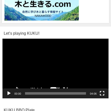
Let’s playing KUKU!
動
画
プ
レ
ー
ヤ
ー
00:00
04:06
KUKU BBQ Plate