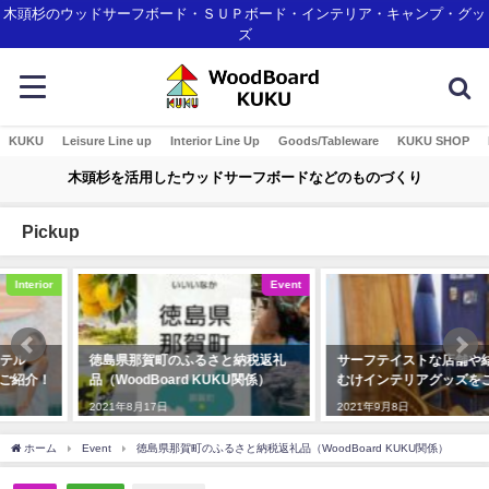
木頭杉のウッドサーフボード・ＳＵＰボード・インテリア・キャンプ・グッ
ズ
KUKU
Leisure Line up
Interior Line Up
Goods/Tableware
KUKU SHOP
木頭杉を活用したウッドサーフボードなどのものづくり
Pickup
Event
Interior
徳島県那賀町のふるさと納税返礼
サーフテイストな店舗や結婚式場
品（WoodBoard KUKU関係）
むけインテリアグッズをご紹介！
2021年8月17日
2021年9月8日
ホーム
Event
徳島県那賀町のふるさと納税返礼品（WoodBoard KUKU関係）