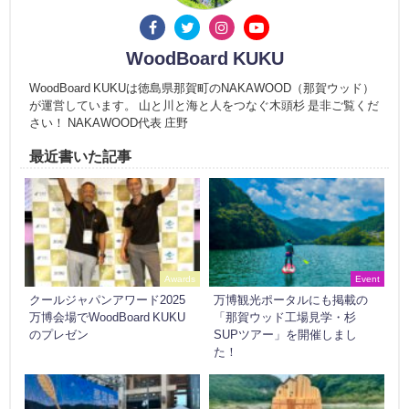
WoodBoard KUKU
WoodBoard KUKUは徳島県那賀町のNAKAWOOD（那賀ウッド）
が運営しています。 山と川と海と人をつなぐ木頭杉 是非ご覧くだ
さい！ NAKAWOOD代表 庄野
最近書いた記事
Awards
Event
クールジャパンアワード2025
万博観光ポータルにも掲載の
万博会場でWoodBoard KUKU
「那賀ウッド工場見学・杉
のプレゼン
SUPツアー」を開催しまし
た！