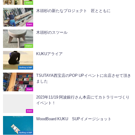
Interior
木頭杉の新たなプロジェクト 匠とともに
Event
木頭杉のスツール
Interior
KUKUアライア
Surfing & SUP
TSUTAYA西宝店のPOP UPイベントに出店させて頂き
ました
Event
2023年11/19 阿波銀行さん本店にてカトラリーづくり
イベント！
Event
WoodBoard KUKU SUPイメージショット
Surfing & SUP