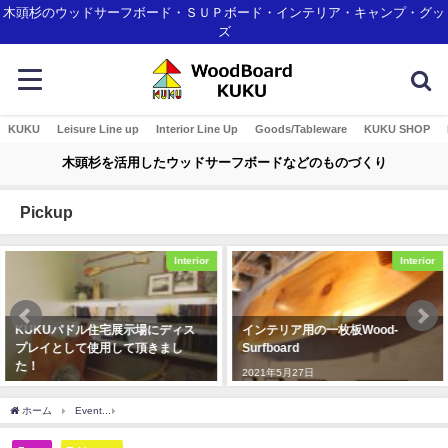
木頭杉のウッドサーフボード・ＳＵＰボード・インテリア・キャンプ・グッ
ズ
KUKU
Leisure Line up
Interior Line Up
Goods/Tableware
KUKU SHOP
木頭杉を活用したウッドサーフボードなどのものづくり
Pickup
Interior
Interior
KUKUパドル住宅展示場にディス
インテリア用の一枚板Wood-
プレイとして使用して頂きまし
Surfboard
た！
2021年5月27日
2019年12月23日
ホーム
Event
2023年春 ナイトストロベリーツアー＠星野リゾート リゾナーレ熱海