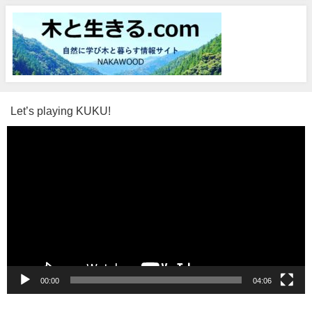
Let’s playing KUKU!
動
画
プ
レ
ー
ヤ
ー
00:00
04:06