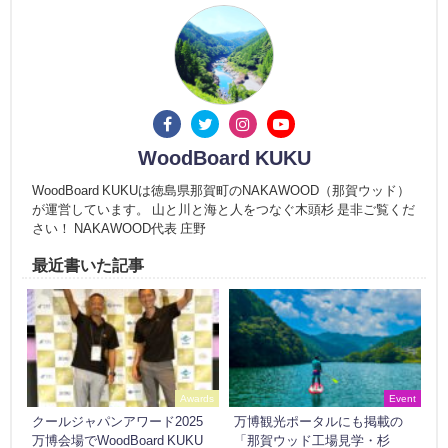
WoodBoard KUKU
WoodBoard KUKUは徳島県那賀町のNAKAWOOD（那賀ウッド）
が運営しています。 山と川と海と人をつなぐ木頭杉 是非ご覧くだ
さい！ NAKAWOOD代表 庄野
最近書いた記事
Awards
Event
クールジャパンアワード2025
万博観光ポータルにも掲載の
万博会場でWoodBoard KUKU
「那賀ウッド工場見学・杉