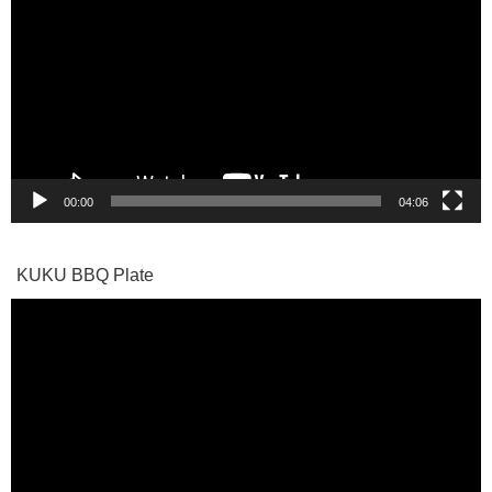
プ
レ
ー
ヤ
ー
00:00
04:06
KUKU BBQ Plate
動
画
プ
レ
ー
ヤ
ー