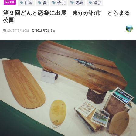
Event
四国
夏
子供
徳島
遊び
第９回どんと恋祭に出展 東かがわ市 とらまる
公園
2017年7月19日
2018年2月7日