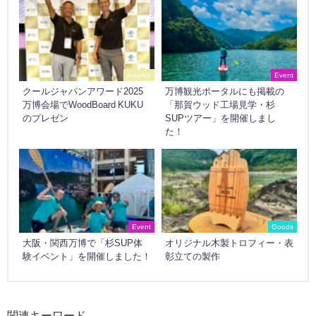
Awards
Event
クールジャパンアワード2025
万博観光ポータルにも掲載の
万博会場でWoodBoard KUKU
「那賀ウッド工場見学・杉
のプレゼン
SUPツアー」を開催しまし
た！
Event
Goods
大阪・関西万博で「杉SUP体
オリジナル木製トロフィー・表
験イベント」を開催しました！
彰立ての製作
関連キーワード