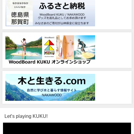
Let’s playing KUKU!
動
画