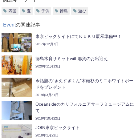
四国
夏
子供
徳島
遊び
Event
の関連記事
東京ビックサイトにてＫＵＫＵ展示準備中！
2017年12月7日
徳島木育サミットwith那賀のお出迎え
2020年11月13日
今話題の”きえすぎくん”木頭杉のミニホワイトボー
ドをプレゼント
2019年3月31日
Oceansideのカリフォルニアサーフミュージアムに
て
2019年10月22日
JOIN東京ビックサイト
2018年1月22日