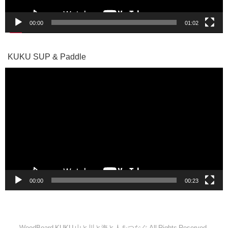
00:00
01:02
KUKU SUP & Paddle
動
画
プ
レ
ー
ヤ
ー
00:00
00:23
WoodBoard KUKU 山と川と海と人をつなぐ All Rights Reserved.