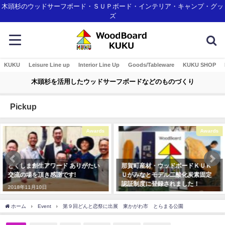
木頭杉のウッドサーフボード・ＳＵＰボード・インテリア・キャンプ・グッ
ズ
KUKU
Leisure Line up
Interior Line Up
Goods/Tableware
KUKU SHOP
木頭杉を活用したウッドサーフボードなどのものづくり
Pickup
Awards
Awards
とくしま創生アワード ありがたい
那賀町産材・ウッドボードＫＵＫ
交流の場を頂き感謝です!
Ｕがみなとモデル二酸化炭素固定
認証制度に登録されました！
2018年11月10日
2018年1月7日
ホーム
Event
第９回どんと恋祭に出展 東かがわ市 とらまる公園