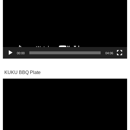
プ
レ
ー
ヤ
ー
00:00
04:06
KUKU BBQ Plate
動
画
プ
レ
ー
ヤ
ー