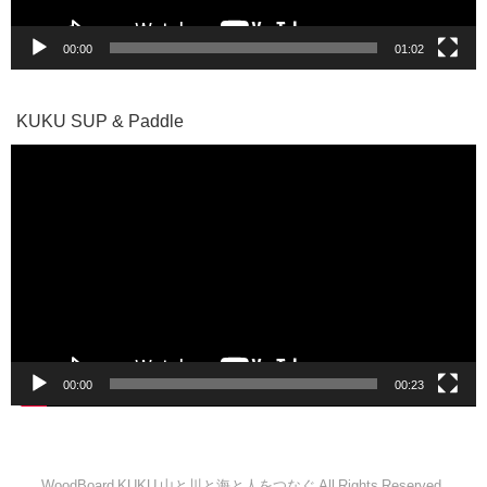
00:00
01:02
KUKU SUP & Paddle
動
画
プ
レ
ー
ヤ
ー
00:00
00:23
WoodBoard KUKU 山と川と海と人をつなぐ All Rights Reserved.