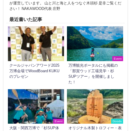
が運営しています。 山と川と海と人をつなぐ木頭杉 是非ご覧くだ
さい！ NAKAWOOD代表 庄野
最近書いた記事
Awards
Event
クールジャパンアワード2025
万博観光ポータルにも掲載の
万博会場でWoodBoard KUKU
「那賀ウッド工場見学・杉
のプレゼン
SUPツアー」を開催しまし
た！
Event
Goods
大阪・関西万博で「杉SUP体
オリジナル木製トロフィー・表