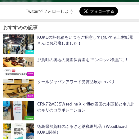
Twitterでフォローしよう
おすすめの記事
KUKUの梱包箱をいつもご用意して頂いてる上村紙器
さんにお邪魔しました！
Goods
那賀町の奥地の廃園保育園を”ヨンロッパ食堂”に！
Event
クールジャパンアワード受賞品展示 in パリ
Event
CRK7’2wCJSW redline X kiriflex四国の木頭杉と南九州
のキリのコラボレーション
Forestry
徳島県那賀町のふるさと納税返礼品（WoodBoard
KUKU関係）