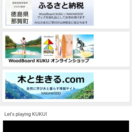
Let’s playing KUKU!
動
画