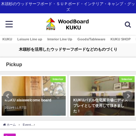
木頭杉のウッドサーフボード・ＳＵＰボード・インテリア・キャンプ・グッ
ズ
KUKU
Leisure Line up
Interior Line Up
Goods/Tableware
KUKU SHOP
木頭杉を活用したウッドサーフボードなどのものづくり
Pickup
Interior
Interior
KUKU alaiawelcome board
KUKUパドル住宅展示場にディス
プレイとして使用して頂きまし
2019年11月7日
た！
2019年12月23日
ホーム
Event
これからどうやって森林・木と向き合っていくべきか。木育サミット 