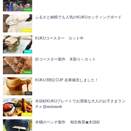
Forestry
ふるさと納税でも人気のKUKUカッティングボード
Tableware
KUKUコースター カット中
Goods
杉コースター製作 木取り～カット
Forestry
KUKU BBQ CUP 在庫補充しました！
ブログ
木頭杉KUKUプレートでお洒落な大人のお子さまラン
チ♬@wutowurk
Tableware
木桶のベンチ製作 相生晩茶✖️木頭杉