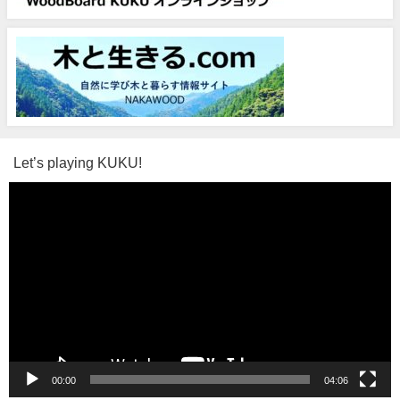
Let’s playing KUKU!
動
画
プ
レ
ー
ヤ
ー
00:00
04:06