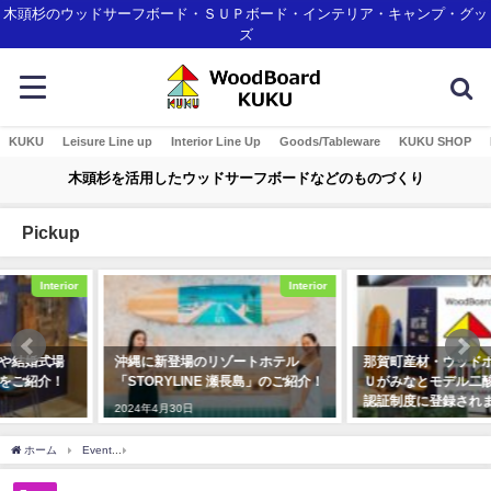
木頭杉のウッドサーフボード・ＳＵＰボード・インテリア・キャンプ・グッ
ズ
KUKU
Leisure Line up
Interior Line Up
Goods/Tableware
KUKU SHOP
木頭杉を活用したウッドサーフボードなどのものづくり
Pickup
Interior
Awards
沖縄に新登場のリゾートホテル
那賀町産材・ウッドボードＫＵＫ
「STORYLINE 瀬長島」のご紹介！
Ｕがみなとモデル二酸化炭素固定
認証制度に登録されました！
2024年4月30日
2018年1月7日
ホーム
Event
あいあいらんどにて歓迎BBQ！東京からICSカレッジオブアーツの学