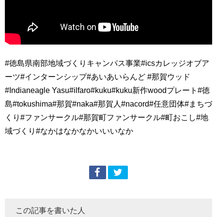
#徳島県南部地域づくりキャンパス事業#icsカレッジオブア
ーツ#インターンシップ#あいあいらんど #那賀ウッド
#Indianeagle Yasu#ilfaro#kuku#kuku新作woodプレート#徳
島#tokushima#那賀#naka#那賀人#nacord#任意団体#まちづ
くり#ファンサークル#那賀町ファンサークル#町おこし#地
域づくり#なかはなかなかいいいなか
この記事を書いた人