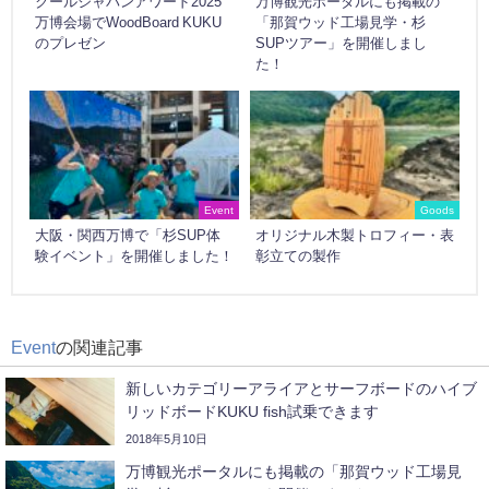
クールジャパンアワード2025
万博観光ポータルにも掲載の
万博会場でWoodBoard KUKU
「那賀ウッド工場見学・杉
のプレゼン
SUPツアー」を開催しまし
た！
Event
Goods
大阪・関西万博で「杉SUP体
オリジナル木製トロフィー・表
験イベント」を開催しました！
彰立ての製作
Event
の関連記事
新しいカテゴリーアライアとサーフボードのハイブ
リッドボードKUKU fish試乗できます
2018年5月10日
万博観光ポータルにも掲載の「那賀ウッド工場見