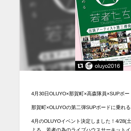
4月30日OLUYO×那賀町×高森隊員×SUPボード
那賀町×OLUYOの第二弾︎SUPボードに乗れる！徳島で新町
4月のOLUYOイベント決定しました！4/2
よる、若者の為のライブハウスサーキットイ