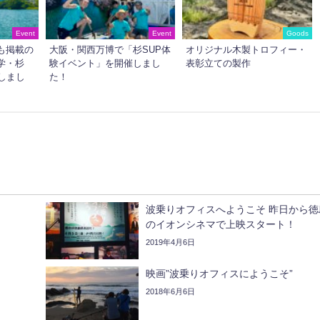
Event
Event
Goods
も掲載の
大阪・関西万博で「杉SUP体
オリジナル木製トロフィー・
学・杉
験イベント」を開催しまし
表彰立ての製作
しまし
た！
波乗りオフィスへようこそ 昨日から徳
のイオンシネマで上映スタート！
2019年4月6日
映画”波乗りオフィスにようこそ”
2018年6月6日