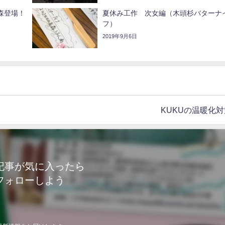
森登場！
夏休み工作 次女編（木頭杉バターナ
フ）
2019年9月6日
KUKUの温暖化対
記事が気に入ったら
フォローしよう