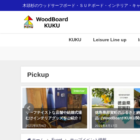
木頭杉のウッドサーフボード・ＳＵＰボード・インテリア・キ
KUKU
Leisure Line up
Pickup
Interior
Event
結婚式場
徳島県那賀町のふるさと納税返礼
とくしま創生アワード あ
ご紹介！
品（WoodBoard KUKU関係）
交流の場を頂き感謝です!
2021年8月17日
2018年11月10日
ホーム
Event
サップイベント情報