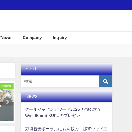
/News
Company
Inquiry
Serch
Awards
Awards
News
ＫＵＫ
COOL JAPAN JOURNAL で世界
季節にあわせて変わるディ
クールジャパンアワード2025 万博会場で
素固定
に向けてKUKUムービーが公開さ
イ @リゾナーレ熱海
WoodBoard KUKUのプレゼン
！
れました！
2018年9月30日
2020年3月4日
万博観光ポータルにも掲載の「那賀ウッド工