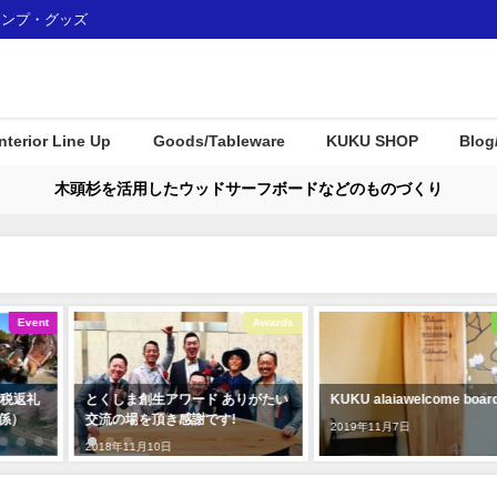
ャンプ・グッズ
Interior Line Up
Goods/Tableware
KUKU SHOP
Blog
木頭杉を活用したウッドサーフボードなどのものづくり
Awards
Interior
りがたい
KUKU alaiawelcome board
那賀町産材・ウッドボード
Ｕがみなとモデル二酸化炭
2019年11月7日
認証制度に登録されました
2018年1月7日