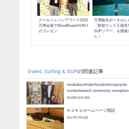
Awards
クールジャパンアワード2025
万博観光ポータルに
万博会場でWoodBoard KUKU
「那賀ウッド工場見
のプレゼン
SUPツアー」を開催
た！
Event
,
Surfing & SUP
の関連記事
vissla&surfriderfoudertionupcycle
contestaward ceremony reception
2019年10月19日
ＫＵＫＵホームページ開設
2017年7月13日