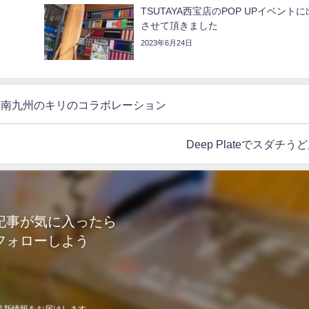
s
TSUTAYA西宝店のPOP UPイベント
させて頂きました
2023年6月24日
四国の木頭杉と南九州のキリのコラボレーション
Deep Plateでスダチう
記事が気に入ったら
フォローしよう