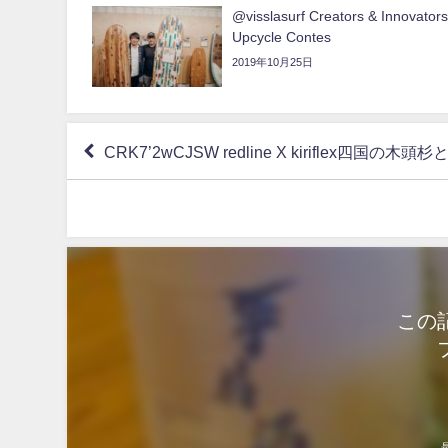
@visslasurf Creators & Innovator
Upcycle Contes
2019年10月25日
CRK7’2wCJSW redline X kiriflex
この