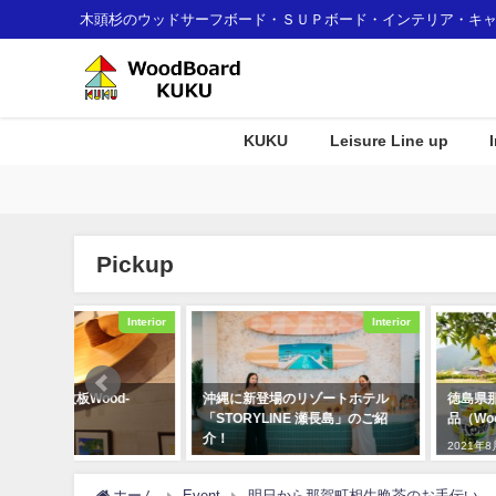
木頭杉のウッドサーフボード・ＳＵＰボード・インテリア・キ
KUKU
Leisure Line up
Pickup
Interior
Interior
d-
沖縄に新登場のリゾートホテル
徳島県那賀町のふるさと納
「STORYLINE 瀬長島」のご紹
品（WoodBoard KUKU
介！
2021年8月17日
2024年4月30日
ホーム
Event
明日から那賀町相生晩茶のお手伝い