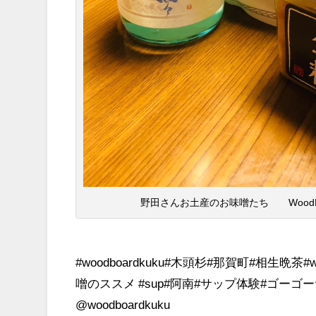
野田さんお土産のお味噌たち WoodBoa
#woodboardkuku#木頭杉#那賀町#相生晩茶#wood
噌のススメ #sup#阿南#サップ体験#ゴーゴーサッフ
@woodboardkuku