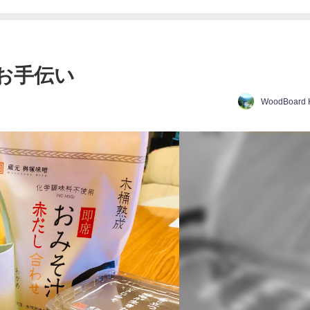
お手伝い
WoodBoard