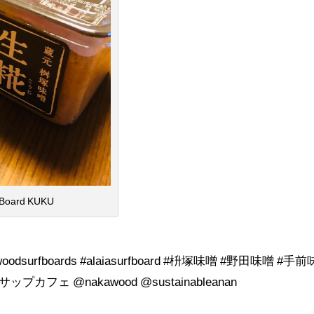
rd KUKU
surfboards #alaiasurfboard #枡塚味噌 #野田味噌 #手前
゚カフェ @nakawood @sustainableanan