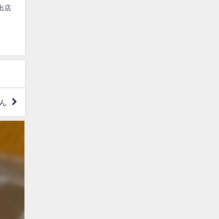
に出店
どん