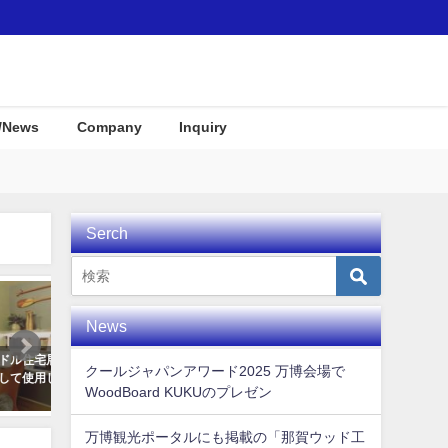
/News
Company
Inquiry
Serch
Interior
Awards
News
ディス
COOL JAPAN JOURNAL で世界
サーフテイストな店舗や結
クールジャパンアワード2025 万博会場で
まし
に向けてKUKUムービーが公開さ
むけインテリアグッズをご
WoodBoard KUKUのプレゼン
れました！
2021年9月8日
2020年3月4日
万博観光ポータルにも掲載の「那賀ウッド工