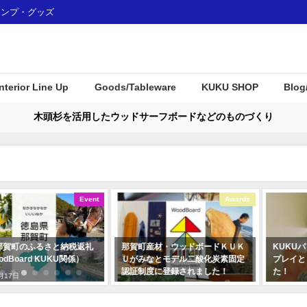
ャンプ・グッズ
Interior Line Up
Goods/Tableware
KUKU SHOP
Blog
木頭杉を活用したウッドサーフボードなどのものづくり
Event
Awards
税返礼
那賀町産材・ウッドボードＫＵＫ
KUKUパドル住宅展示場に
関係）
Ｕがみなとモデル二酸化炭素固定
プレイとして使用して頂き
認証制度に登録されました！
た！
2018年1月7日
2019年12月23日