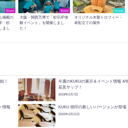
Event
Event
Goods
も掲載の
大阪・関西万博で「杉SUP体
オリジナル木製トロフィー・
学・杉
験イベント」を開催しまし
表彰立ての製作
しまし
た！
開始！
今週のKUKUの展示＆イベント情報 4/
花見サップ！
2018年2月7日
ト情報
KUKU 焼印の新しいバージョンが登場
2020年2月21日