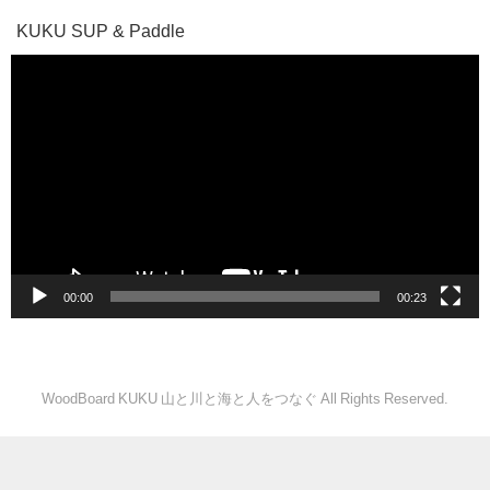
KUKU SUP & Paddle
動
画
プ
レ
ー
ヤ
ー
00:00
00:23
WoodBoard KUKU 山と川と海と人をつなぐ All Rights Reserved.