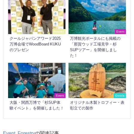
Awards
Event
クールジャパンアワード2025
万博観光ポータルにも掲載の
万博会場でWoodBoard KUKU
「那賀ウッド工場見学・杉
のプレゼン
SUPツアー」を開催しまし
た！
Event
Goods
大阪・関西万博で「杉SUP体
オリジナル木製トロフィー・表
験イベント」を開催しました！
彰立ての製作
Event
,
Forestry
の関連記事