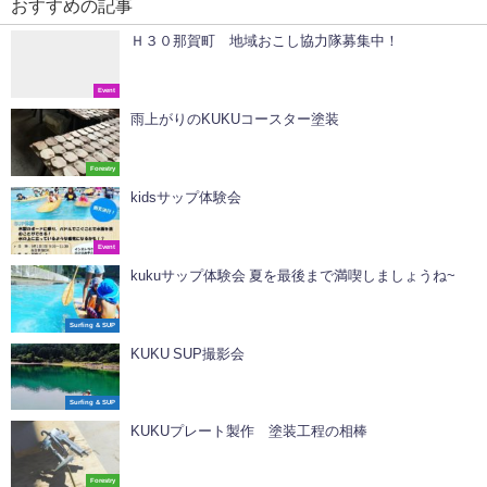
おすすめの記事
Ｈ３０那賀町 地域おこし協力隊募集中！
Event
雨上がりのKUKUコースター塗装
Forestry
kidsサップ体験会
Event
kukuサップ体験会 夏を最後まで満喫しましょうね~
Surfing & SUP
KUKU SUP撮影会
Surfing & SUP
KUKUプレート製作 塗装工程の相棒
Forestry