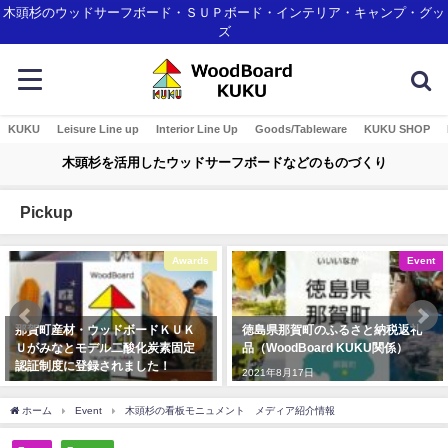
木頭杉のウッドサーフボード・ＳＵＰボード・インテリア・キャンプ・グッ
ズ
KUKU
Leisure Line up
Interior Line Up
Goods/Tableware
KUKU SHOP
木頭杉を活用したウッドサーフボードなどのものづくり
Pickup
Awards
Event
那賀町産材・ウッドボードＫＵＫ
徳島県那賀町のふるさと納税返礼
Ｕがみなとモデル二酸化炭素固定
品（WoodBoard KUKU関係）
認証制度に登録されました！
2021年8月17日
2018年1月7日
ホーム
Event
木頭杉の看板モニュメント メディア紹介情報