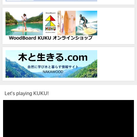
Let’s playing KUKU!
動
画
プ
レ
ー