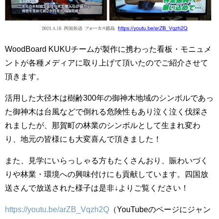
WoodBoard KUKUチームが製作に携わった看板・モニュメ
ントが各種メディアに取り上げて頂いたのでご紹介させて
頂きます。
活用した大径木は樹齢300年の御神木地域のシンボルであっ
た御神木は台風などで倒れる危険性もあり泣く泣く伐採さ
れましたが、那賀町の林業のシンボルとして生まれ変わ
り、地元の皆様にも大変喜んで頂きました！
また、見学にいらっしゃる方もたくさんおり、賑わいづく
りや林業・環境への興味付けにも貢献しています。四国放
送さんで放送された様子は是非↓よりご覧ください！
https://youtu.be/arZB_Vqzh2Q
（YouTubeのページにジャン