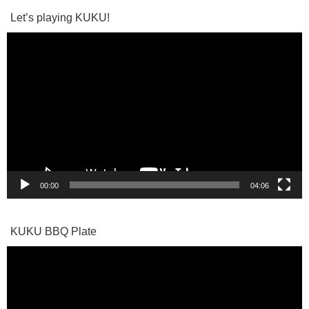
Let’s playing KUKU!
動
画
プ
レ
ー
ヤ
ー
00:00
04:06
KUKU BBQ Plate
動
画
プ
レ