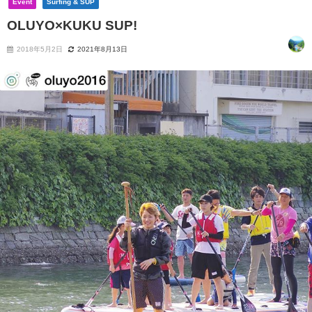
Event
Surfing & SUP
OLUYO×KUKU SUP!
2018年5月2日
2021年8月13日