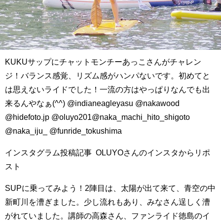
KUKUサップにチャットモンチーあっこさんがチャレン
ジ！バランス感覚、リズム感がハンパないです。初めてと
は思えないライドでした！一流の方はやっぱりなんでも出
来るんやなぁ(^^) @indianeagleyasu @nakawood
@hidefoto.jp @oluyo201@naka_machi_hito_shigoto
@naka_iju_ @funride_tokushima
インスタグラム投稿記事 OLUYOさんのインスタからリポ
スト
SUPに乗ってみよう！2陣目は、太陽が出て来て、青空の中
新町川を漕ぎました。少し流れもあり、みなさん逞しく漕
がれていました。講師の高森さん、ファンライド徳島のイ