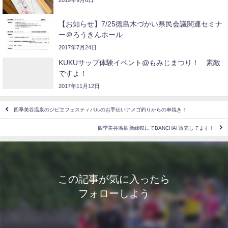
【お知らせ】7/25徳島木づかい県民会議関連セミナ
ー＠ろうきんホール
2017年7月24日
KUKUサップ体験イベント@もみじまつり！ 素敵
ですよ！
2017年11月12日
四季美谷温泉のジビエフェスティバルのお手伝いアメゴ釣りからの串焼き！
四季美谷温泉 新緑祭にてBANCHAI 販売してます！
この記事が気に入ったら
フォローしよう