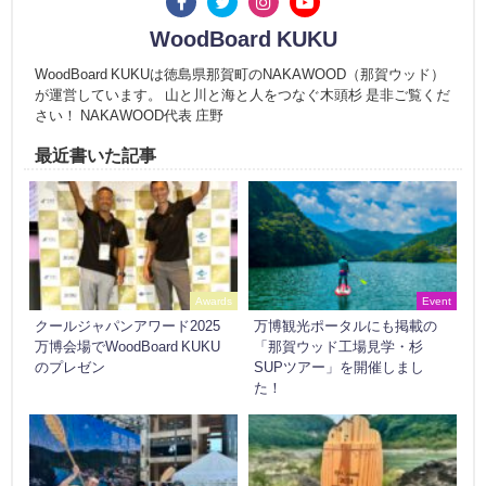
WoodBoard KUKU
WoodBoard KUKUは徳島県那賀町のNAKAWOOD（那賀ウッド）
が運営しています。 山と川と海と人をつなぐ木頭杉 是非ご覧くだ
さい！ NAKAWOOD代表 庄野
最近書いた記事
Awards
Event
クールジャパンアワード2025
万博観光ポータルにも掲載の
万博会場でWoodBoard KUKU
「那賀ウッド工場見学・杉
のプレゼン
SUPツアー」を開催しまし
た！