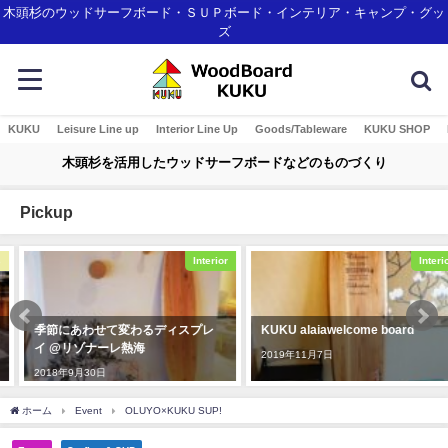
木頭杉のウッドサーフボード・ＳＵＰボード・インテリア・キャンプ・グッ
ズ
KUKU
Leisure Line up
Interior Line Up
Goods/Tableware
KUKU SHOP
木頭杉を活用したウッドサーフボードなどのものづくり
Pickup
Interior
Interior
季節にあわせて変わるディスプレ
KUKU alaiawelcome board
イ @リゾナーレ熱海
2019年11月7日
2018年9月30日
ホーム
Event
OLUYO×KUKU SUP!