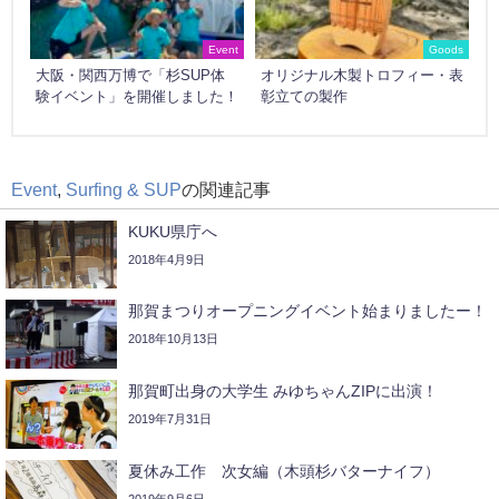
Event
Goods
大阪・関西万博で「杉SUP体
オリジナル木製トロフィー・表
験イベント」を開催しました！
彰立ての製作
Event
,
Surfing & SUP
の関連記事
KUKU県庁へ
2018年4月9日
那賀まつりオープニングイベント始まりましたー！
2018年10月13日
那賀町出身の大学生 みゆちゃんZIPに出演！
2019年7月31日
夏休み工作 次女編（木頭杉バターナイフ）
2019年9月6日