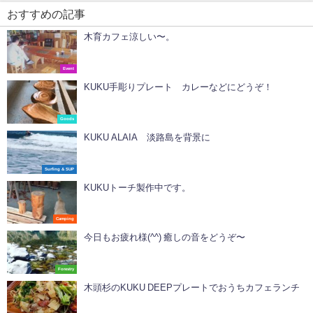
おすすめの記事
木育カフェ涼しい〜。
Event
KUKU手彫りプレート カレーなどにどうぞ！
Goods
KUKU ALAIA 淡路島を背景に
Surfing & SUP
KUKUトーチ製作中です。
Camping
今日もお疲れ様(^^) 癒しの音をどうぞ〜
Forestry
木頭杉のKUKU DEEPプレートでおうちカフェランチ️