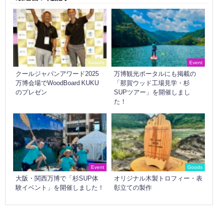
Awards
Event
クールジャパンアワード2025
万博観光ポータルにも掲載の
万博会場でWoodBoard KUKU
「那賀ウッド工場見学・杉
のプレゼン
SUPツアー」を開催しまし
た！
Event
Goods
大阪・関西万博で「杉SUP体
オリジナル木製トロフィー・表
験イベント」を開催しました！
彰立ての製作