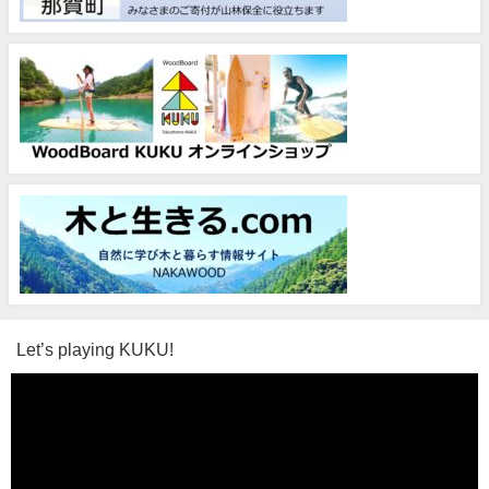
Let’s playing KUKU!
動
画
プ
レ