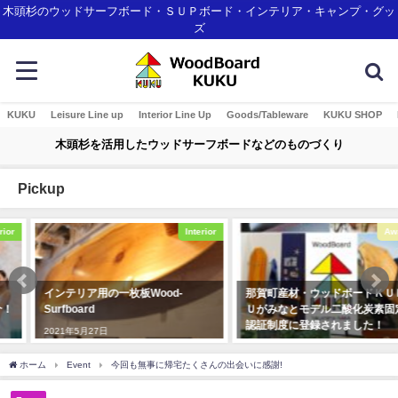
木頭杉のウッドサーフボード・ＳＵＰボード・インテリア・キャンプ・グッ
ズ
KUKU
Leisure Line up
Interior Line Up
Goods/Tableware
KUKU SHOP
木頭杉を活用したウッドサーフボードなどのものづくり
Pickup
Interior
Awards
インテリア用の一枚板Wood-
那賀町産材・ウッドボードＫＵＫ
Surfboard
Ｕがみなとモデル二酸化炭素固定
認証制度に登録されました！
2021年5月27日
2018年1月7日
ホーム
Event
今回も無事に帰宅たくさんの出会いに感謝!