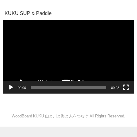
KUKU SUP & Paddle
動
画
プ
レ
ー
ヤ
ー
00:00
00:23
WoodBoard KUKU 山と川と海と人をつなぐ All Rights Reserved.