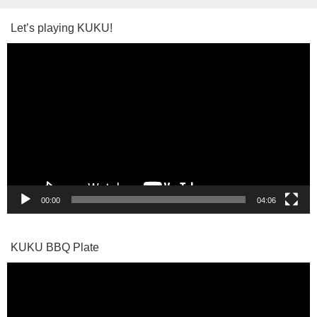
Let’s playing KUKU!
動
画
プ
レ
ー
ヤ
ー
00:00
04:06
KUKU BBQ Plate
動
画
プ