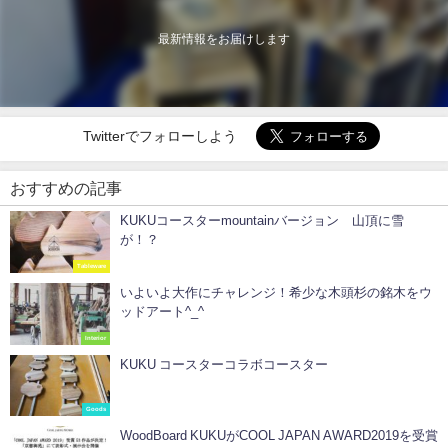
最新情報をお届けします
Twitterでフォローしよう
おすすめの記事
KUKUコースターmountainバージョン 山頂に雪
が！？
Tableware
いよいよ大作にチャレンジ！希少な木頭杉の銘木をウ
ッドアート^_^
Interior
KUKU コースターコラボコースター
Goods
WoodBoard KUKUがCOOL JAPAN AWARD2019を受賞