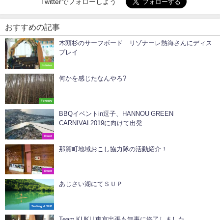
Twitterでフォローしよう
おすすめの記事
木頭杉のサーフボード リゾナーレ熱海さんにディス
プレイ
Interior
何かを感じたなんやろ?
Forestry
BBQイベントin逗子、HANNOU GREEN
CARNIVAL2019に向けて出発
Event
那賀町地域おこし協力隊の活動紹介！
Event
あじさい湖にてＳＵＰ
Surfing & SUP
Team KUKU 東京出張も無事に終了しました