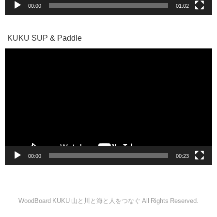
00:00
01:02
KUKU SUP & Paddle
動
画
プ
レ
ー
ヤ
ー
00:00
00:23
WoodBoard KUKU 山と川と海と人をつなぐ All Rights Reserved.