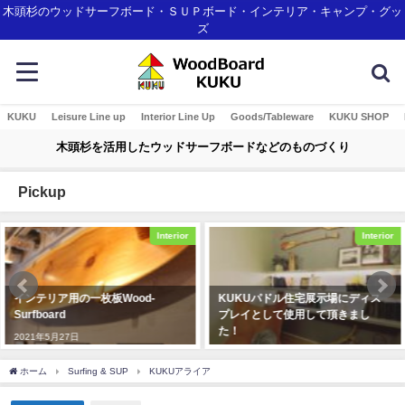
木頭杉のウッドサーフボード・ＳＵＰボード・インテリア・キャンプ・グッ
ズ
KUKU
Leisure Line up
Interior Line Up
Goods/Tableware
KUKU SHOP
木頭杉を活用したウッドサーフボードなどのものづくり
Pickup
Interior
Interior
インテリア用の一枚板Wood-
KUKUパドル住宅展示場にディス
Surfboard
プレイとして使用して頂きまし
た！
2021年5月27日
2019年12月23日
ホーム
Surfing & SUP
KUKUアライア