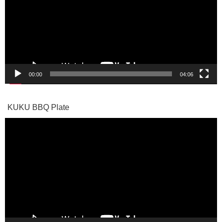
レ
ー
ヤ
ー
00:00
04:06
KUKU BBQ Plate
動
画
プ
レ
ー
ヤ
ー