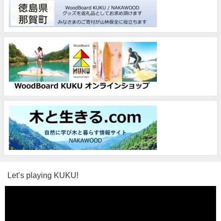
Let’s playing KUKU!
動
画
プ