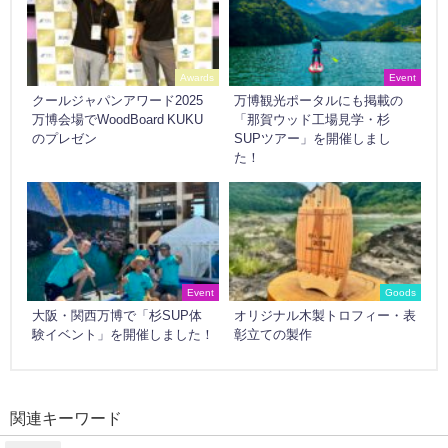
Awards
Event
クールジャパンアワード2025
万博観光ポータルにも掲載の
万博会場でWoodBoard KUKU
「那賀ウッド工場見学・杉
のプレゼン
SUPツアー」を開催しまし
た！
Event
Goods
大阪・関西万博で「杉SUP体
オリジナル木製トロフィー・表
験イベント」を開催しました！
彰立ての製作
関連キーワード