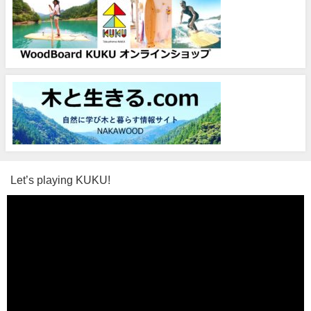
Let’s playing KUKU!
動
画
プ
レ
ー
ヤ
ー