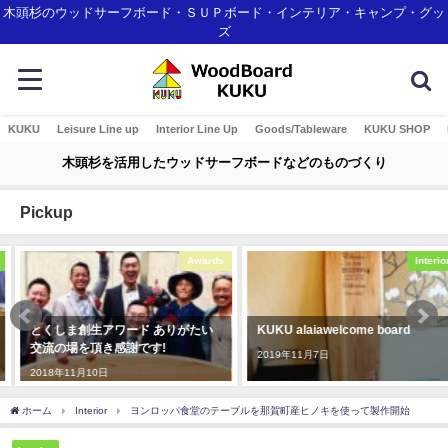
木頭杉のウッドサーフボード・ＳＵＰボード・インテリア・キャンプ・グッ
ズ
KUKU
Leisure Line up
Interior Line Up
Goods/Tableware
KUKU SHOP
木頭杉を活用したウッドサーフボードなどのものづくり
Pickup
Awards
Interior
とくしま創生アワード ありがたい
KUKU alaiawelcome board
交流の場を頂き感謝です!
2019年11月7日
2018年11月10日
ホーム
Interior
ヨンロッパ食堂のテーブルを那賀町産ヒノキを使って製作開始