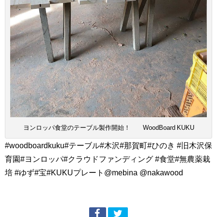
ヨンロッパ食堂のテーブル製作開始！ WoodBoard KUKU
#woodboardkuku#テーブル#木沢#那賀町#ひのき #旧木沢保
育園#ヨンロッパ#クラウドファンディング #食堂#無農薬栽
培 #ゆず#宝#KUKUプレート@mebina @nakawood