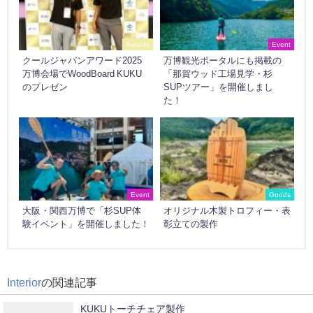
Awards
Event
クールジャパンアワード2025
万博観光ポータルにも掲載の
万博会場でWoodBoard KUKU
「那賀ウッド工場見学・杉
のプレゼン
SUPツアー」を開催しまし
た！
Event
Goods
大阪・関西万博で「杉SUP体
オリジナル木製トロフィー・表
験イベント」を開催しました！
彰立ての製作
Interior
の関連記事
KUKUトーチチェア製作