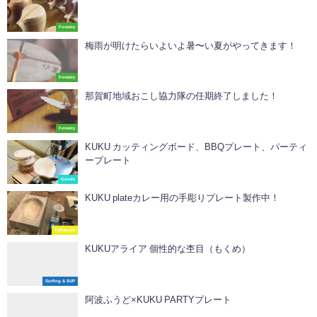
Forestry
梅雨が明けたらいよいよ暑〜い夏がやってきます！
Forestry
那賀町地域おこし協力隊の任期終了しました！
Forestry
KUKU カッティングボード、BBQプレート、パーティ
ープレート
Goods
KUKU plateカレー用の手彫りプレート製作中！
Tableware
KUKUアライア 個性的な杢目（もくめ）
Surfing & SUP
阿波ふうど×KUKU PARTYプレート