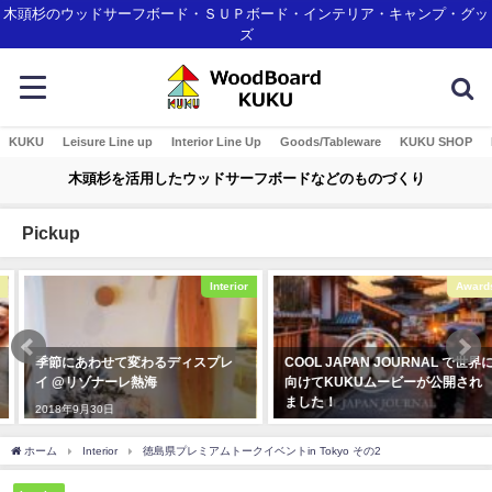
木頭杉のウッドサーフボード・ＳＵＰボード・インテリア・キャンプ・グッ
ズ
KUKU
Leisure Line up
Interior Line Up
Goods/Tableware
KUKU SHOP
木頭杉を活用したウッドサーフボードなどのものづくり
Pickup
Interior
Awards
季節にあわせて変わるディスプレ
COOL JAPAN JOURNAL で世界に
イ @リゾナーレ熱海
向けてKUKUムービーが公開され
ました！
2018年9月30日
2020年3月4日
ホーム
Interior
徳島県プレミアムトークイベントin Tokyo その2