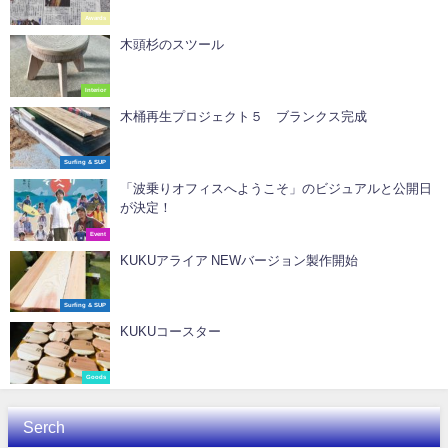
Awards
木頭杉のスツール
Interior
木桶再生プロジェクト５ ブランクス完成
Surfing & SUP
「波乗りオフィスへようこそ」のビジュアルと公開日
が決定！
Event
KUKUアライア NEWバージョン製作開始
Surfing & SUP
KUKUコースター
Goods
Serch