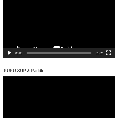
画
プ
レ
ー
ヤ
ー
00:00
01:02
KUKU SUP & Paddle
動
画
プ
レ
ー
ヤ
ー