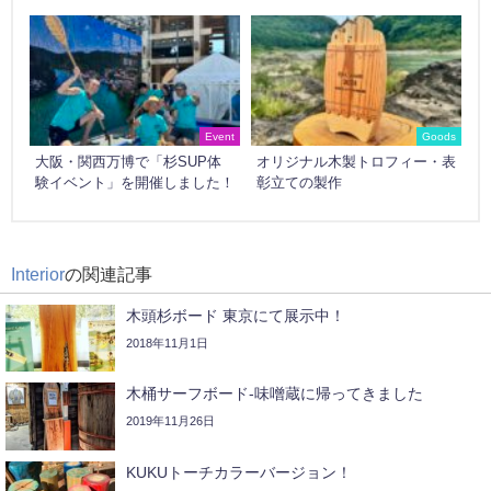
Event
Goods
大阪・関西万博で「杉SUP体
オリジナル木製トロフィー・表
験イベント」を開催しました！
彰立ての製作
Interior
の関連記事
木頭杉ボード 東京にて展示中！
2018年11月1日
木桶サーフボード-味噌蔵に帰ってきました
2019年11月26日
KUKUトーチカラーバージョン！