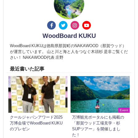
WoodBoard KUKU
WoodBoard KUKUは徳島県那賀町のNAKAWOOD（那賀ウッド）
が運営しています。 山と川と海と人をつなぐ木頭杉 是非ご覧くだ
さい！ NAKAWOOD代表 庄野
最近書いた記事
Awards
Event
クールジャパンアワード2025
万博観光ポータルにも掲載の
万博会場でWoodBoard KUKU
「那賀ウッド工場見学・杉
のプレゼン
SUPツアー」を開催しまし
た！