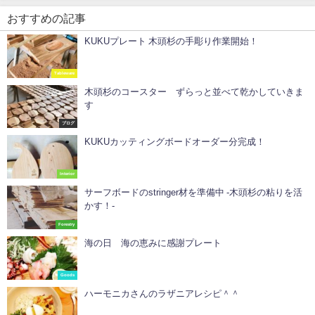
おすすめの記事
KUKUプレート 木頭杉の手彫り作業開始！
Tableware
木頭杉のコースター ずらっと並べて乾かしていきま
す
ブログ
KUKUカッティングボードオーダー分完成！
Interior
サーフボードのstringer材を準備中 -木頭杉の粘りを活
かす！-
Forestry
海の日 海の恵みに感謝プレート
Goods
ハーモニカさんのラザニアレシピ＾＾