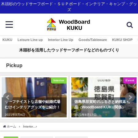
木頭杉のウッドサーフボード・ＳＵＰボード・インテリア・キャンプ・グッ
ズ
KUKU
Leisure Line up
Interior Line Up
Goods/Tableware
KUKU SHOP
木頭杉を活用したウッドサーフボードなどのものづくり
Pickup
Interior
Event
舗や結婚式場
徳島県那賀町のふるさと納税返礼
沖縄に新登場のリ
ズをご紹介！
品（WoodBoard KUKU関係）
「STORYLINE
2021年8月17日
2024年4月30日
ホーム
Interior
香川県三豊市のDEMI1/2さんにお邪魔しました！KUKUパドルは販売