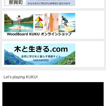
Let’s playing KUKU!
動
画
プ
レ