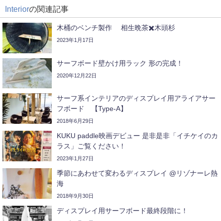
Interior
の関連記事
木桶のベンチ製作 相生晩茶✖️木頭杉
2023年1月17日
サーフボード壁かけ用ラック 形の完成！
2020年12月22日
サーフ系インテリアのディスプレイ用アライアサー
フボード 【Type-A】
2018年6月29日
KUKU paddle映画デビュー 是非是非「イチケイのカ
ラス」ご覧ください！
2023年1月27日
季節にあわせて変わるディスプレイ @リゾナーレ熱
海
2018年9月30日
ディスプレイ用サーフボード最終段階に！