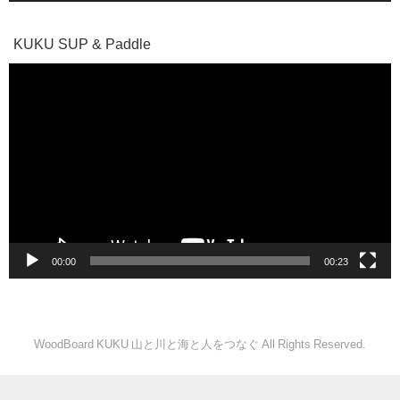
KUKU SUP & Paddle
動
画
プ
レ
ー
ヤ
ー
00:00
00:23
WoodBoard KUKU 山と川と海と人をつなぐ All Rights Reserved.