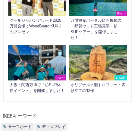
Awards
Event
クールジャパンアワード2025
万博観光ポータルにも掲載の
万博会場でWoodBoard KUKU
「那賀ウッド工場見学・杉
のプレゼン
SUPツアー」を開催しまし
た！
Event
Goods
大阪・関西万博で「杉SUP体
オリジナル木製トロフィー・表
験イベント」を開催しました！
彰立ての製作
関連キーワード
サーフボード
ディスプレイ