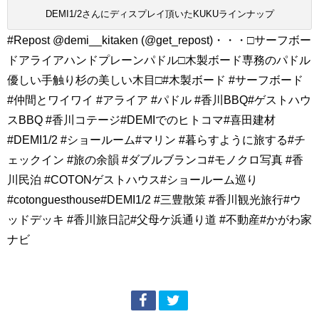
DEMI1/2さんにディスプレイ頂いたKUKUラインナップ
#Repost @demi__kitaken (@get_repost)・・・□サーフボー
ドアライアハンドプレーンパドル□木製ボード専務のパドル
優しい手触り杉の美しい木目□#木製ボード #サーフボード
#仲間とワイワイ #アライア #パドル #香川BBQ#ゲストハウ
スBBQ #香川コテージ#DEMIでのヒトコマ#喜田建材
#DEMI1/2 #ショールーム#マリン #暮らすように旅する#チ
ェックイン #旅の余韻 #ダブルブランコ#モノクロ写真 #香
川民泊 #COTONゲストハウス#ショールーム巡り
#cotonguesthouse#DEMI1/2 #三豊散策 #香川観光旅行#ウ
ッドデッキ #香川旅日記#父母ケ浜通り道 #不動産#かがわ家
ナビ