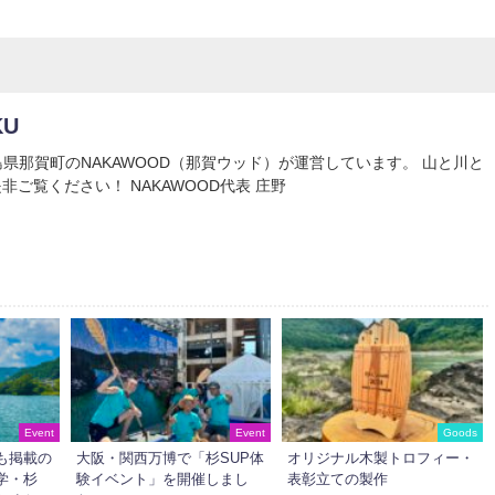
KU
Uは徳島県那賀町のNAKAWOOD（那賀ウッド）が運営しています。 山と川と
非ご覧ください！ NAKAWOOD代表 庄野
Event
Event
Goods
も掲載の
大阪・関西万博で「杉SUP体
オリジナル木製トロフィー・
学・杉
験イベント」を開催しまし
表彰立ての製作