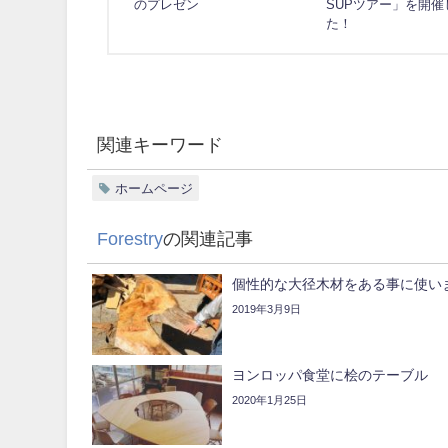
のプレゼン
SUPツアー」を開催
た！
関連キーワード
ホームページ
Forestry
の関連記事
個性的な大径木材をある事に使います
2019年3月9日
ヨンロッパ食堂に桧のテーブル
2020年1月25日