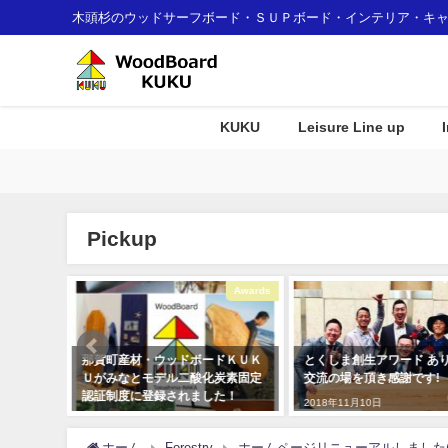
木頭杉のウッドサーフボード・ＳＵＰボード・インテリア・キ
KUKU
Leisure Line up
Pickup
Awards
Awards
L で世界
那賀町産材・ウッドボードＫＵＫ
とくしま創生アワード あ
が公開さ
Ｕがみなとモデル二酸化炭素固定
交流の場を頂き感謝です!
認証制度に登録されました！
2018年11月10日
2018年1月7日
ホーム
Forestry
ホームページリニューアルしました(^