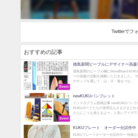
Twitter
おすすめの記事
徳島新聞ピープルにデザイナー高森
徳島新聞のピープル欄にWoodBoard KU
ーの高森の活動を掲載いただきました。 
やサップを通して、山・川・海をつな...
Event
newKUKUパンフレット
インスタグラム投稿記事 newKUKUパン
KUKUボードたちの使用法もさまざまどれ
さらにこうも使えるよ〜。と良いアイデアある
Event
KUKUプレート オーダー分試作中
KUKUプレートオーダー分試作中ー 特殊