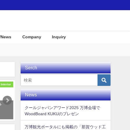
/News
Company
Inquiry
Serch
Interior
Event
News
-
徳島県那賀町のふるさと納税返礼
沖縄に新登場のリゾートホ
クールジャパンアワード2025 万博会場で
品（WoodBoard KUKU関係）
「STORYLINE 瀬長島」の
WoodBoard KUKUのプレゼン
介！
2021年8月17日
2024年4月30日
万博観光ポータルにも掲載の「那賀ウッド工