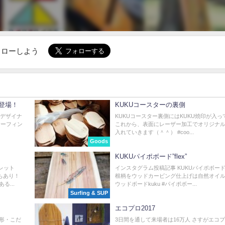
でフォローしよう
登場！
KUKUコースターの裏側
KUデザイナ
KUKUコースター裏側にはKUKU焼印が入っ
サーフィン
これから、表面にレーザー加工でオリジナル
入れていきます（＾＾） #coo...
Goods
KUKUパイポボード”flex”
フレット
インスタグラム投稿記事 KUKUパイポボード"f
もあり！
根柄をウッドカービング仕上げは自然オイル
...
ウッドボードkuku #パイポボー...
Surfing & SUP
エコプロ2017
な形・こだ
3日間を通して来場者は16万人 さすがエコプ