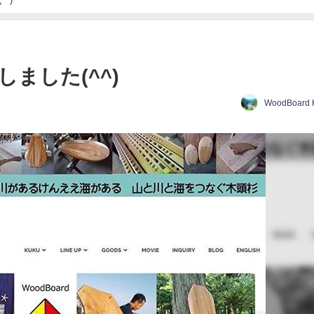
ました(^^)
WoodBoard