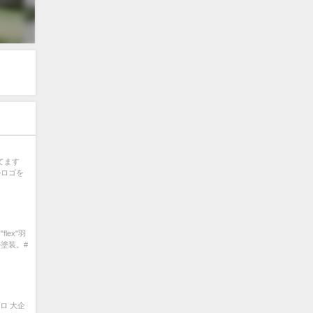
てます
ロゴを
lex"羽
塗装。#
ロ 大企