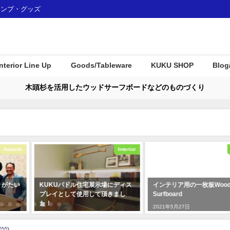
ャンプ・グッズ
Interior Line Up
Goods/Tableware
KUKU SHOP
Blog
木頭杉を活用したウッドサーフボードなどのものづくり
Awards
Interior
りがたい
KUKUパドル住宅展示場にディス
インテリア用の一枚板Wood
プレイとして使用して頂きまし
Surfboard
た！
2021年5月27日
2019年12月23日
^)