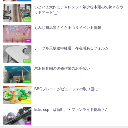
いよいよ大作にチャレンジ！希少な木頭杉の銘木をウ
ッドアート^_^
Interior
もみじ川温泉さくらまつりイベント情報
Event
テーブル天板途中経過 存在感あるフォルム
Interior
木沢保育園の改修作業のお手伝い
Forestry
BBQプレートがビュッフェの取り皿に！
Tableware
kuku sup @新町川・ファンライド徳島さん
Event