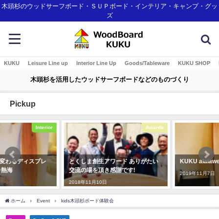
木頭杉のウッドサーフボード・ＳＵＰボード・インテリア・キャンプ・グッ
ズ
KUKU
Leisure Line up
Interior Line Up
Goods/Tableware
KUKU SHOP
木頭杉を活用したウッドサーフボードなどのものづくり
Pickup
Awards
Interior
とくしま創生アワード ありがたい
KUKU alaiawelcome board
交流の場を頂き感謝です!
2019年11月7日
2018年11月10日
ホーム
Event
kids木頭杉ボード体験会