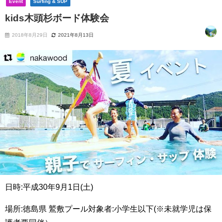
Event
Surfing & SUP
kids木頭杉ボード体験会
2018年8月29日
2021年8月13日
日時:平成30年9月1日(土)︎
場所:徳島県 鷲敷プール︎対象者:小学生以下(※未就学児は保