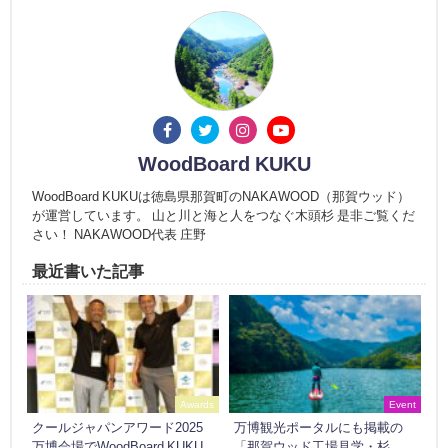
WoodBoard KUKU
WoodBoard KUKUは徳島県那賀町のNAKAWOOD（那賀ウッド）
が運営しています。 山と川と海と人をつなぐ木頭杉 是非ご覧くだ
さい！ NAKAWOOD代表 庄野
最近書いた記事
Awards
Event
クールジャパンアワード2025
万博観光ポータルにも掲載の
万博会場でWoodBoard KUKU
「那賀ウッド工場見学・杉