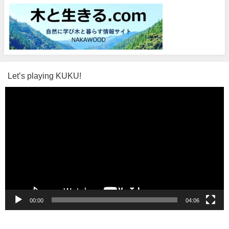
Let’s playing KUKU!
動
画
プ
レ
ー
ヤ
ー
00:00
04:06