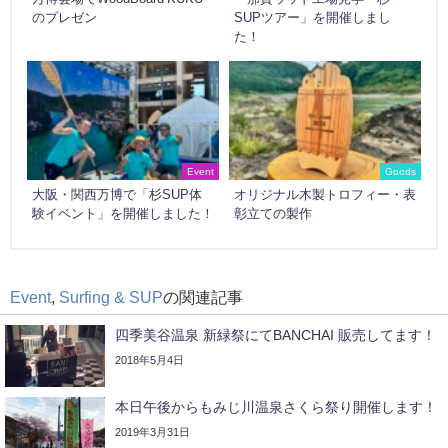
のプレゼン
SUPツアー」を開催しまし
た！
Event
Goods
大阪・関西万博で「杉SUP体
オリジナル木製トロフィー・表
験イベント」を開催しました！
彰立ての製作
Event
,
Surfing & SUP
の関連記事
四季美谷温泉 新緑祭にてBANCHAI 販売してます！
2018年5月4日
本日午後からもみじ川温泉さくら祭り開催します！
2019年3月31日