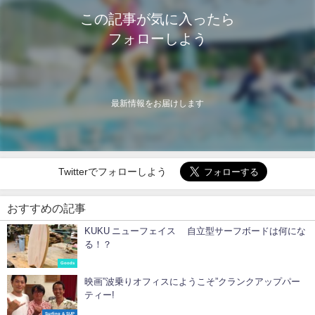
この記事が気に入ったら
フォローしよう
最新情報をお届けします
Twitterでフォローしよう
おすすめの記事
KUKU ニューフェイス 自立型サーフボードは何にな
る！？
Goods
映画”波乗りオフィスにようこそ”クランクアップパー
ティー!
Surfing & SUP