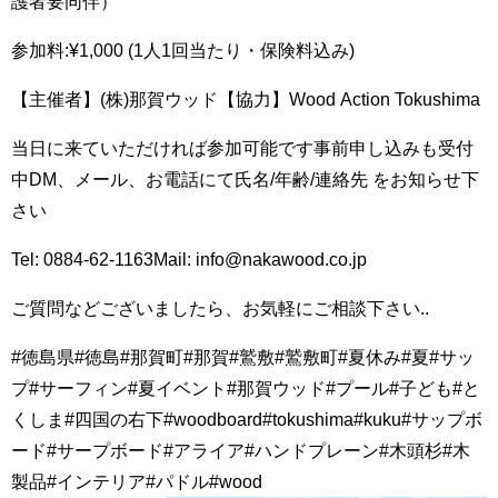
護者要同伴）
参加料:¥1,000 (1人1回当たり・保険料込み)
【主催者】(株)那賀ウッド【協力】Wood Action Tokushima
当日に来ていただければ参加可能です️事前申し込みも受付
中DM、メール、お電話にて氏名/年齢/連絡先 をお知らせ下
さい
Tel: 0884-62-1163Mail: info@nakawood.co.jp
ご質問などございましたら、お気軽にご相談下さい..
#徳島県#徳島#那賀町#那賀#鷲敷#鷲敷町#夏休み#夏#サッ
プ#サーフィン#夏イベント#那賀ウッド#プール#子ども#と
くしま#四国の右下#woodboard#tokushima#kuku#サップボ
ード#サープボード#アライア#ハンドプレーン#木頭杉#木
製品#インテリア#パドル#wood