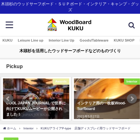
木頭杉のウッドサーフボード・ＳＵＰボード・インテリア・キャンプ・グッ
ズ
KUKU
Leisure Line up
Interior Line Up
Goods/Tableware
KUKU SHOP
木頭杉を活用したウッドサーフボードなどのものづくり
Pickup
Awards
Interior
COOL JAPAN JOURNAL で世界に
インテリア用の一枚板Wood-
向けてKUKUムービーが公開され
Surfboard
ました！
2021年5月27日
2020年3月4日
ホーム
Interior
KUKUアライアP-type 店舗ディスプレイ用ウッドサーフボード