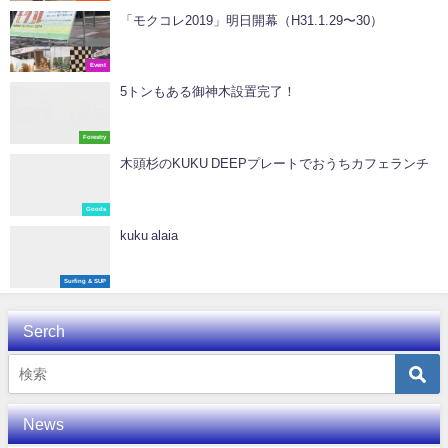
「モクコレ2019」明日開幕（H31.1.29〜30）
Event
5トンもある御神木設置完了！
Forestry
木頭杉のKUKU DEEPプレートでおうちカフェランチ️
Goods
kuku alaia
Surfing & SUP
Serch
News