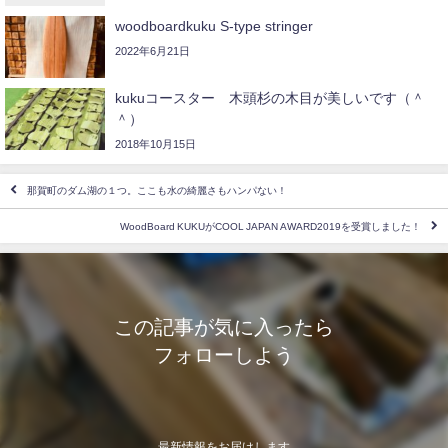
woodboardkuku S-type stringer
2022年6月21日
kukuコースター 木頭杉の木目が美しいです（＾
＾）
2018年10月15日
那賀町のダム湖の１つ。ここも水の綺麗さもハンパない！
WoodBoard KUKUがCOOL JAPAN AWARD2019を受賞しました！
この記事が気に入ったら
フォローしよう
最新情報をお届けします