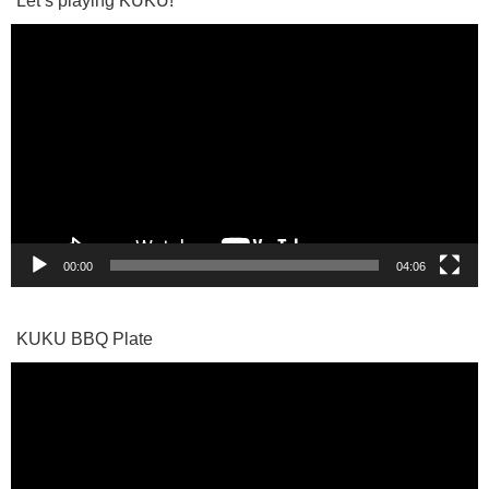
動
画
プ
レ
ー
ヤ
ー
00:00
04:06
KUKU BBQ Plate
動
画
プ
レ
ー