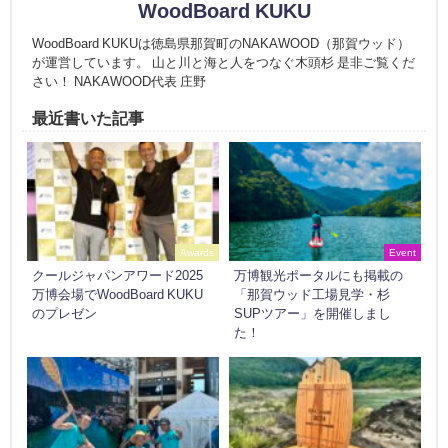
WoodBoard KUKU
WoodBoard KUKUは徳島県那賀町のNAKAWOOD（那賀ウッド）
が運営しています。 山と川と海と人をつなぐ木頭杉 是非ご覧くだ
さい！ NAKAWOOD代表 庄野
最近書いた記事
Awards
Event
クールジャパンアワード2025
万博観光ポータルにも掲載の
万博会場でWoodBoard KUKU
「那賀ウッド工場見学・杉
のプレゼン
SUPツアー」を開催しまし
た！