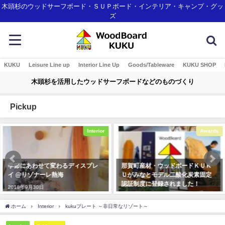
木頭杉のウッドサーフボード・ＳＵＰボード・インテリア・キャンプ・グッ
ズ
KUKU
Leisure Line up
Interior Line Up
Goods/Tableware
KUKU SHOP
木頭杉を活用したウッドサーフボードなどのものづくり
Pickup
Awards
Awards
那賀町産材・ウッドボードＫＵＫ
COOL JAPAN JOURNAL で世界に
Ｕがみなとモデル二酸化炭素固定
向けてKUKUムービーが公開され
認証制度に登録されました！
ました！
2018年1月7日
2020年3月4日
ホーム
Interior
kukuプレート ～非日常なリゾート～