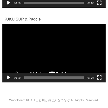
00:00
01:02
KUKU SUP & Paddle
動
画
プ
レ
ー
ヤ
ー
00:00
00:23
WoodBoard KUKU 山と川と海と人をつなぐ All Rights Reserved.