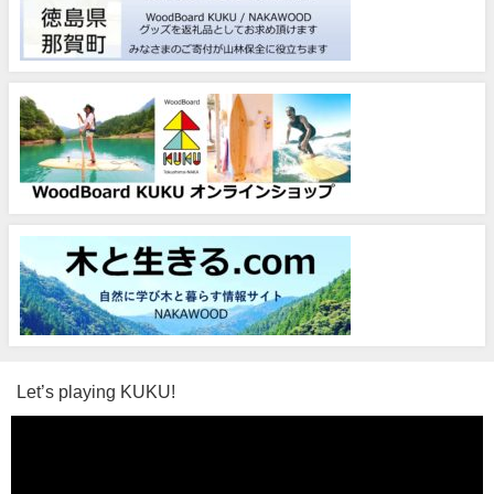
Let’s playing KUKU!
動
画
プ