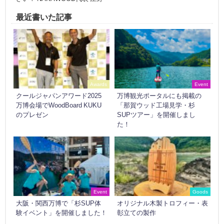
最近書いた記事
Awards
Event
クールジャパンアワード2025
万博観光ポータルにも掲載の
万博会場でWoodBoard KUKU
「那賀ウッド工場見学・杉
のプレゼン
SUPツアー」を開催しまし
た！
Event
Goods
大阪・関西万博で「杉SUP体
オリジナル木製トロフィー・表
験イベント」を開催しました！
彰立ての製作