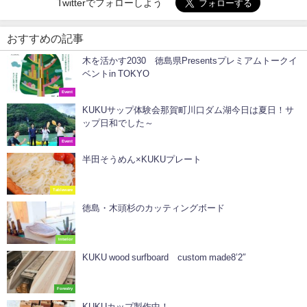
Twitterでフォローしよう
おすすめの記事
木を活かす2030 徳島県Presentsプレミアムトークイ
ベントin TOKYO
Event
KUKUサップ体験会那賀町川口ダム湖今日は夏日！サ
ップ日和でした～
Event
半田そうめん×KUKUプレート
Tableware
徳島・木頭杉のカッティングボード
Interior
KUKU wood surfboard custom made8’2″
Forestry
KUKUカップ製作中！