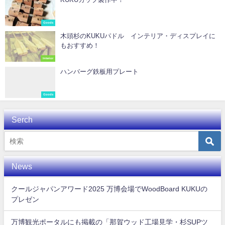
Goods
木頭杉のKUKUパドル インテリア・ディスプレイに
もおすすめ！
Interior
ハンバーグ鉄板用プレート
Goods
Serch
News
クールジャパンアワード2025 万博会場でWoodBoard KUKUの
プレゼン
万博観光ポータルにも掲載の「那賀ウッド工場見学・杉SUPツ