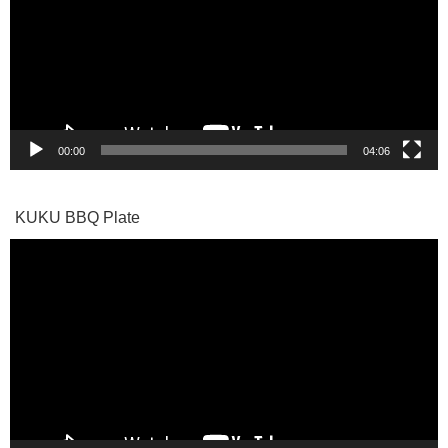
レ
ー
ヤ
ー
00:00
04:06
KUKU BBQ Plate
動
画
プ
レ
ー
ヤ
ー