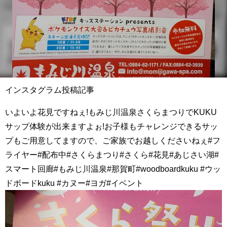
インスタグラム投稿記事
いよいよ花見ですねぇ!もみじ川温泉さくらまつりでKUKU
サップ体験が出来ますよぉ!お子様もチャレンジできるサッ
プもご用意してますので、ご家族でお越しくださいねぇ#フ
ライヤー#配布中#さくらまつり#さくら#花見#あじさい湖#
スマート回廊#もみじ川温泉#那賀町#woodboardkuku #ウッ
ドボードkuku #カヌー#ヨガ#イベント