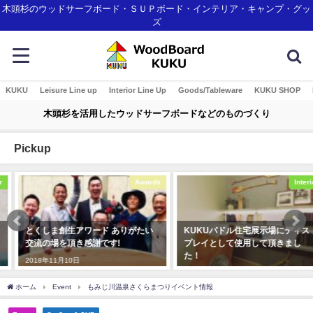
木頭杉のウッドサーフボード・ＳＵＰボード・インテリア・キャンプ・グッ
ズ
KUKU
Leisure Line up
Interior Line Up
Goods/Tableware
KUKU SHOP
木頭杉を活用したウッドサーフボードなどのものづくり
Pickup
Awards
Interior
とくしま創生アワード ありがたい
KUKUパドル住宅展示場にディス
交流の場を頂き感謝です!
プレイとして使用して頂きまし
た！
2018年11月10日
2019年12月23日
ホーム
Event
もみじ川温泉さくらまつりイベント情報