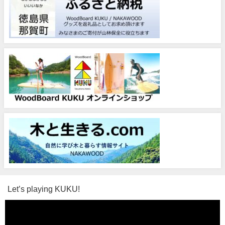
Let’s playing KUKU!
動
画