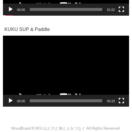
00:00
01:02
KUKU SUP & Paddle
動
画
プ
レ
ー
ヤ
ー
00:00
00:23
WoodBoard KUKU 山と川と海と人をつなぐ All Rights Reserved.