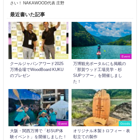
さい！ NAKAWOOD代表 庄野
最近書いた記事
Awards
Event
クールジャパンアワード2025
万博観光ポータルにも掲載の
万博会場でWoodBoard KUKU
「那賀ウッド工場見学・杉
のプレゼン
SUPツアー」を開催しまし
た！
Event
Goods
大阪・関西万博で「杉SUP体
オリジナル木製トロフィー・表
験イベント」を開催しました！
彰立ての製作