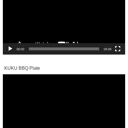
プ
レ
ー
ヤ
ー
00:00
04:06
KUKU BBQ Plate
動
画
プ
レ
ー
ヤ
ー