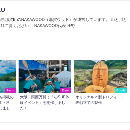
KU
Uは徳島県那賀町のNAKAWOOD（那賀ウッド）が運営しています。 山と川と
非ご覧ください！ NAKAWOOD代表 庄野
Event
Event
Goods
も掲載の
大阪・関西万博で「杉SUP体
オリジナル木製トロフィー・
学・杉
験イベント」を開催しまし
表彰立ての製作
しまし
た！