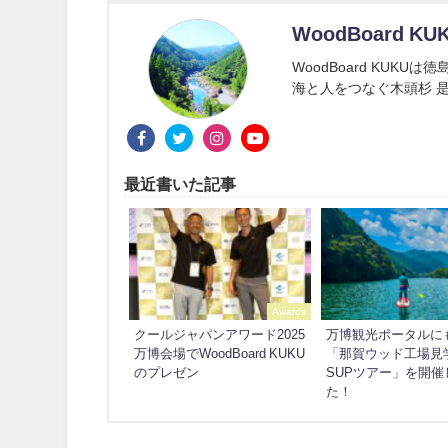
WoodBoard KU
WoodBoard KUK
海と人をつなぐ木頭杉 是
最近書いた記事
Awards
クールジャパンアワード2025
万博観光ポータルに
万博会場でWoodBoard KUKU
「那賀ウッド工場見
のプレゼン
SUPツアー」を開催
た！