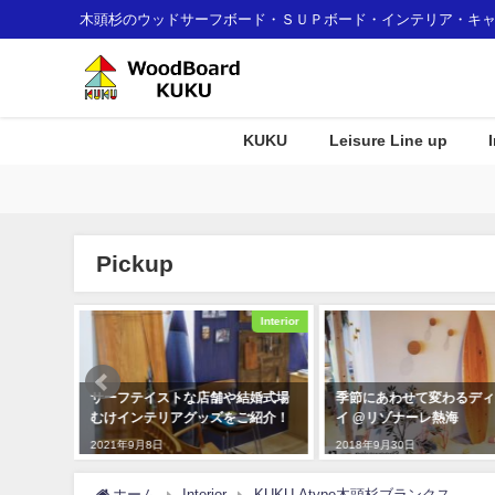
木頭杉のウッドサーフボード・ＳＵＰボード・インテリア・キ
KUKU
Leisure Line up
Pickup
Interior
Interior
や結婚式場
季節にあわせて変わるディスプレ
インテリア用の一枚板Wo
をご紹介！
イ @リゾナーレ熱海
Surfboard
2018年9月30日
2021年5月27日
ホーム
Interior
KUKU-Atype木頭杉ブランクス