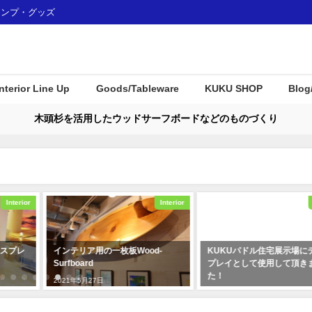
ャンプ・グッズ
Interior Line Up
Goods/Tableware
KUKU SHOP
Blog
木頭杉を活用したウッドサーフボードなどのものづくり
Interior
Interior
od-
KUKUパドル住宅展示場にディス
COOL JAPAN JOURNA
プレイとして使用して頂きまし
に向けてKUKUムービー
た！
れました！
2019年12月23日
2020年3月4日