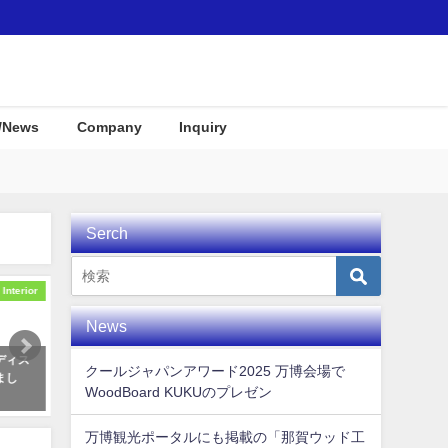
/News
Company
Inquiry
Serch
Awards
Interior
News
L で世界
沖縄に新登場のリゾートホテル
那賀町産材・ウッドボード
クールジャパンアワード2025 万博会場で
が公開さ
「STORYLINE 瀬長島」のご紹
Ｕがみなとモデル二酸化炭
WoodBoard KUKUのプレゼン
介！
認証制度に登録されました
2024年4月30日
2018年1月7日
万博観光ポータルにも掲載の「那賀ウッド工