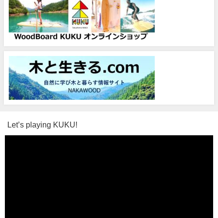
Let’s playing KUKU!
動
画
プ
レ
ー
ヤ
ー