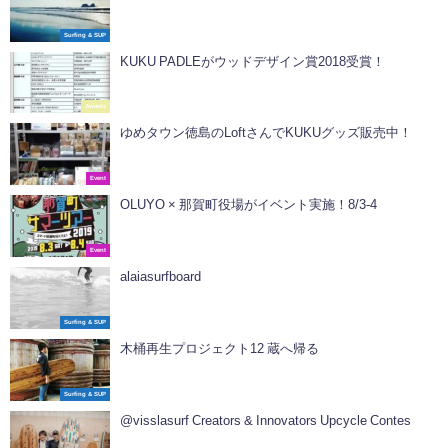
Surfing & SUP
KUKU PADLEがウッドデザイン賞2018受賞！
Awards
ゆめタウン徳島のLoftさんでKUKUグッズ販売中！
Event
OLUYO × 那賀町役場がイベント実施！8/3-4
Event
alaiasurfboard
Surfing & SUP
木桶再生プロジェクト12 蔵へ帰る
Surfing & SUP
@visslasurf Creators & Innovators Upcycle Contes