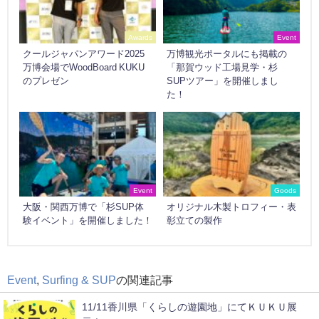
Awards
Event
クールジャパンアワード2025
万博観光ポータルにも掲載の
万博会場でWoodBoard KUKU
「那賀ウッド工場見学・杉
のプレゼン
SUPツアー」を開催しまし
た！
Event
Goods
大阪・関西万博で「杉SUP体
オリジナル木製トロフィー・表
験イベント」を開催しました！
彰立ての製作
Event
,
Surfing & SUP
の関連記事
11/11香川県「くらしの遊園地」にてＫＵＫＵ展