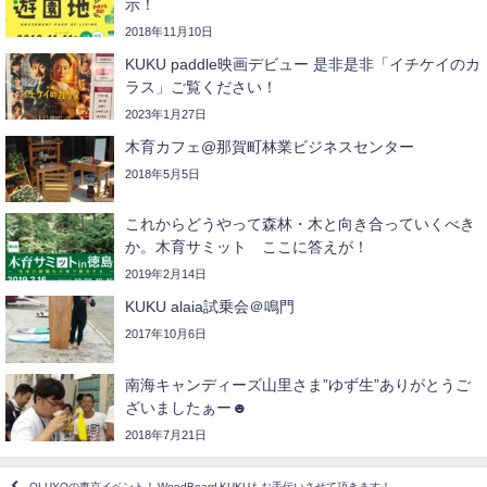
示！
2018年11月10日
KUKU paddle映画デビュー 是非是非「イチケイのカ
ラス」ご覧ください！
2023年1月27日
木育カフェ@那賀町林業ビジネスセンター
2018年5月5日
これからどうやって森林・木と向き合っていくべき
か。木育サミット ここに答えが！
2019年2月14日
KUKU alaia試乗会＠鳴門
2017年10月6日
南海キャンディーズ山里さま”ゆず生”ありがとうご
ざいましたぁー☻ㅤ
2018年7月21日
OLUYOの東京イベント！ WoodBoard KUKUもお手伝いさせて頂きます！