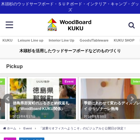
木頭杉のウッドサーフボード・ＳＵＰボード・インテリア・キャンプ・グッ
ズ
KUKU
Leisure Line up
Interior Line Up
Goods/Tableware
KUKU SHOP
木頭杉を活用したウッドサーフボードなどのものづくり
Pickup
Event
Interior
徳島県那賀町のふるさと納税返礼
季節にあわせて変わるディスプレ
品（WoodBoard KUKU関係）
イ @リゾナーレ熱海
2021年8月17日
2018年9月30日
ホーム
Event
「波乗りオフィスへようこそ」のビジュアルと公開日が決定！