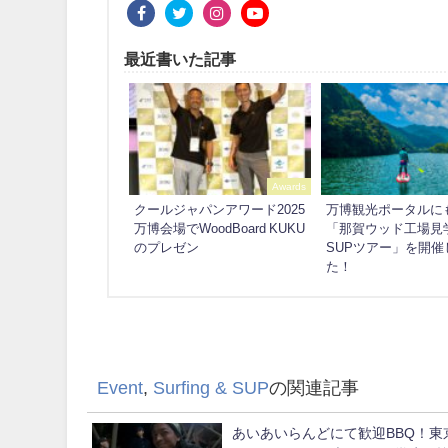
最近書いた記事
Awards
クールジャパンアワード2025
万博観光ポータルに
万博会場でWoodBoard KUKU
「那賀ウッド工場見
のプレゼン
SUPツアー」を開催
た！
Event
,
Surfing & SUP
の関連記事
あいあいらんどにて歓迎BBQ！東