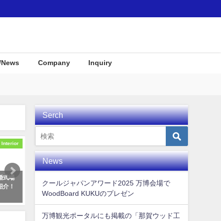
/News
Company
Inquiry
Serch
Interior
Awards
News
登場のリゾートホテル
とくしま創生アワード ありがたい
KUKUパ
クールジャパンアワード2025 万博会場で
LINE 瀬長島」のご紹
交流の場を頂き感謝です!
プレイとし
WoodBoard KUKUのプレゼン
た！
2018年11月10日
30日
2019年12月
万博観光ポータルにも掲載の「那賀ウッド工