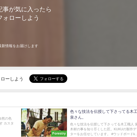
記事が気に入ったら
フォローしよう
最新情報をお届けします
でフォローしよう
色々な技法を伝授して下さってる木
泉さん。
の自然の色
す カスタ
色々な技法を伝授して下さってる木工職人 
木材の事を知り尽くした匠。KUKUの製作デ
Forestry
ターをお任せしています。 #ウッドボードk..