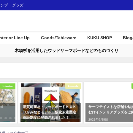
ャンプ・グッズ
Interior Line Up
Goods/Tableware
KUKU SHOP
Blog
木頭杉を活用したウッドサーフボードなどのものづくり
Awards
Interior
材・ウッドボードＫＵＫ
サーフテイストな店舗や結婚式場
沖縄に新
とモデル二酸化炭素固定
むけインテリアグッズをご紹介！
「STORY
に登録されました！
介！
2021年9月8日
月7日
2024年4月
ラスティックサーフ