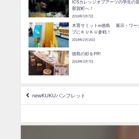
ICSカレッジオブアーツの学生の
那賀町へ！
2019年3月7日
木育サミットin徳島 展示・ワー
プにＫＵＫＵ参戦！
2019年2月15日
徳島の杉をPR!
2018年3月7日
newKUKUパンフレット