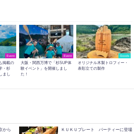
Event
Event
Goods
も掲載の
大阪・関西万博で「杉SUP体
オリジナル木製トロフィー・
学・杉
験イベント」を開催しまし
表彰立ての製作
しまし
た！
京から
ＫＵＫＵプレート パーティーに登場