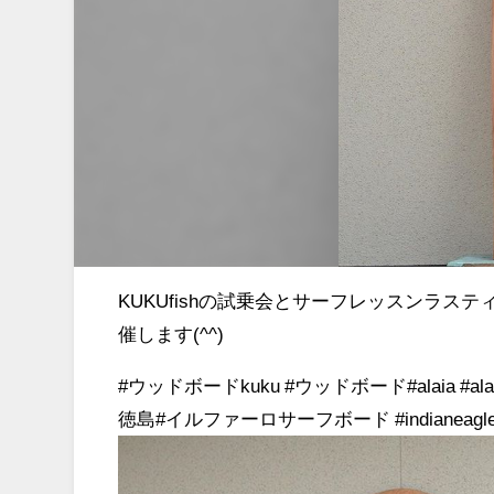
KUKUfishの試乗会とサーフレッスンラ
催します(^^)
#ウッドボードkuku #ウッドボード#alaia #al
徳島#イルファーロサーフボード #indianeagleyasu#