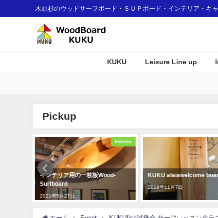
木頭杉のウッドサーフボード・ＳＵＰボード・インテリア・キ
KUKU
Leisure Line up
Pickup
Interior
Interior
ア用の一枚板Wood-
KUKU alaiawelcome board
那賀町産
rd
Ｕがみな
2019年11月7日
認証制度
月27日
2018年1
ホーム
Event
KUKUfish試乗会,サーフレッスン＠