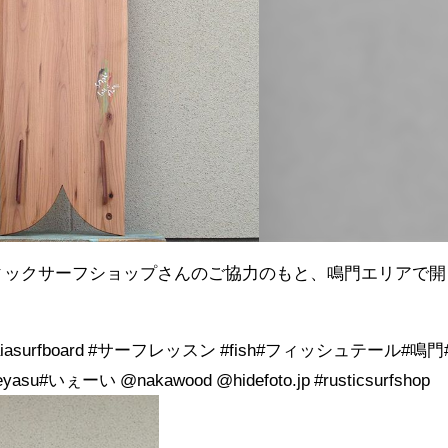
スティックサーフショップさんのご協力のもと、鳴門エリアで開
aiasurfboard #サーフレッスン #fish#フィッシュテール#鳴門
いぇーい @nakawood @hidefoto.jp #rusticsurfshop