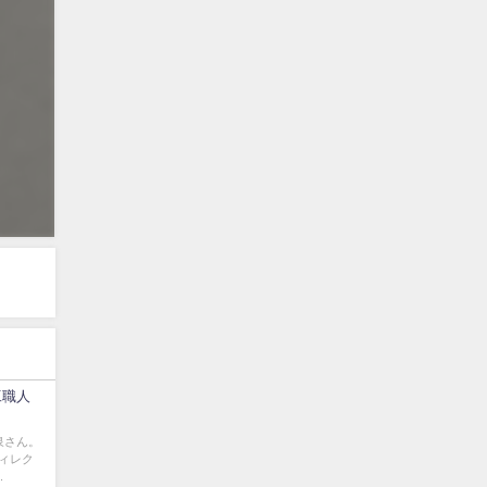
工職人
泉さん。
ィレク
.