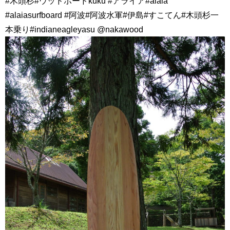
#木頭杉#ウッドボードkuku #アライア#alaia
#alaiasurfboard #阿波#阿波水軍#伊島#すこてん#木頭杉一
本乗り#indianeagleyasu @nakawood