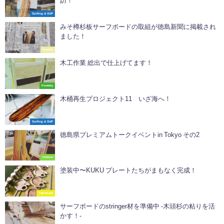
訪！
Surfing & SUP
みそ樽杉板サーフボードの取組が徳島新聞に掲載され
ました！
Awards
木工作業 総出で仕上げてます！
Forestry
木桶再生プロジェクト11 いざ海へ！
Surfing & SUP
徳島県プレミアムトークイベントin Tokyo その2
Interior
塗装中〜KUKU プレートたちがまもなく完成！
Tableware
サーフボードのstringer材を準備中 -木頭杉の粘りを活
かす！-