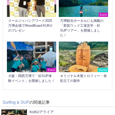
Awards
Event
クールジャパンアワード2025
万博観光ポータルにも掲載の
万博会場でWoodBoard KUKU
「那賀ウッド工場見学・杉
のプレゼン
SUPツアー」を開催しまし
た！
Event
Goods
大阪・関西万博で「杉SUP体
オリジナル木製トロフィー・表
験イベント」を開催しました！
彰立ての製作
Surfing & SUP
の関連記事
KUKUアライア