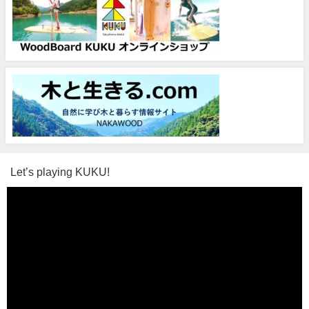
Let’s playing KUKU!
動
画
プ
レ
ー
ヤ
ー