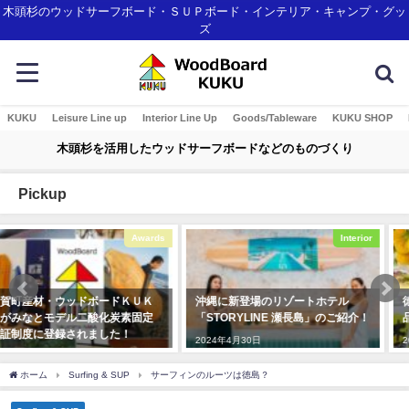
木頭杉のウッドサーフボード・ＳＵＰボード・インテリア・キャンプ・グッ
ズ
KUKU
Leisure Line up
Interior Line Up
Goods/Tableware
KUKU SHOP
木頭杉を活用したウッドサーフボードなどのものづくり
Pickup
Interior
Event
沖縄に新登場のリゾートホテル
徳島県那賀町のふるさと納税返礼
「STORYLINE 瀬長島」のご紹介！
品（WoodBoard KUKU関係）
2024年4月30日
2021年8月17日
ホーム
Surfing & SUP
サーフィンのルーツは徳島？