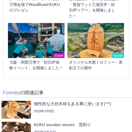
万博会場でWoodBoard KUKU
「那賀ウッド工場見学・杉
のプレゼン
SUPツアー」を開催しまし
た！
Event
Goods
大阪・関西万博で「杉SUP体
オリジナル木製トロフィー・表
験イベント」を開催しました！
彰立ての製作
Forestry
の関連記事
個性的な大径木材をある事に使います(^^)
2019年3月9日
KUKU wooden stones 荒削り