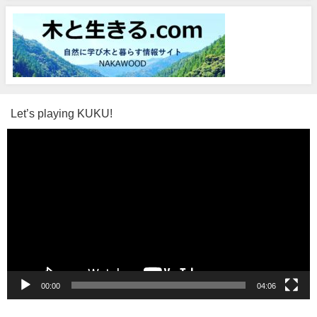
Let’s playing KUKU!
動
画
プ
レ
ー
ヤ
ー
00:00
04:06