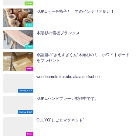
Interior
KUKUトーチ椅子としてのインテリア使い！
Goods
木頭杉の雪板ブランクス
Goods
今話題の”きえすぎくん”木頭杉のミニホワイトボード
をプレゼント
Event
woodboardkukukuku alaia surfschool!
Surfing & SUP
KUKUハンドプレーン製作中です。
Surfing & SUP
OLUYO”しごとマグネット”
Event