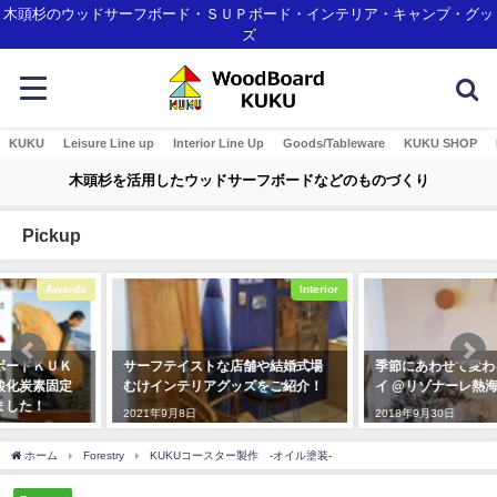
木頭杉のウッドサーフボード・ＳＵＰボード・インテリア・キャンプ・グッ
ズ
KUKU
Leisure Line up
Interior Line Up
Goods/Tableware
KUKU SHOP
木頭杉を活用したウッドサーフボードなどのものづくり
Pickup
Interior
Interior
サーフテイストな店舗や結婚式場
季節にあわせて変わるディスプレ
むけインテリアグッズをご紹介！
イ @リゾナーレ熱海
2021年9月8日
2018年9月30日
ホーム
Forestry
KUKUコースター製作 -オイル塗装-