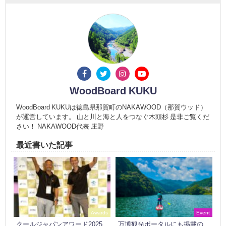
WoodBoard KUKU
WoodBoard KUKUは徳島県那賀町のNAKAWOOD（那賀ウッド）
が運営しています。 山と川と海と人をつなぐ木頭杉 是非ご覧くだ
さい！ NAKAWOOD代表 庄野
最近書いた記事
Awards
Event
クールジャパンアワード2025
万博観光ポータルにも掲載の