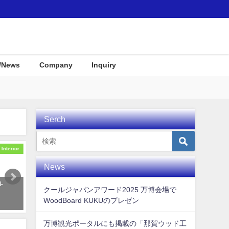
/News
Company
Inquiry
Serch
Interior
Interior
News
-
KUKUパドル住宅展示場にディス
徳島県那賀町のふるさと納
クールジャパンアワード2025 万博会場で
プレイとして使用して頂きまし
品（WoodBoard KUKU関
WoodBoard KUKUのプレゼン
た！
2021年8月17日
2019年12月23日
万博観光ポータルにも掲載の「那賀ウッド工