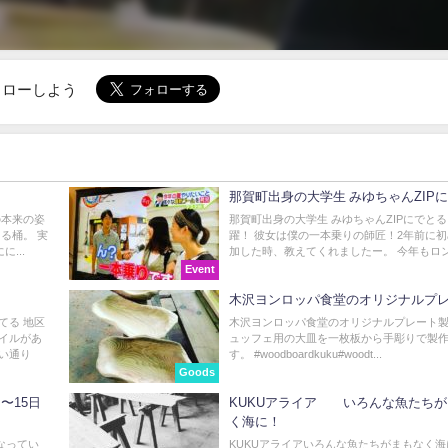
でフォローしよう
那賀町出身の大学生 みゆちゃんZIP
の本来の姿
那賀町出身の大学生 みゆちゃんZIPにでと
る桶。 実
躍！ 彼女は僕の一本乗りの師匠！2年前に
...
加した時、教えてくれましたー。 今年もロン.
Event
木沢ヨンロッパ食堂のオリジナルプ
てる 地区
木沢ヨンロッパ食堂のオリジナルプレート製
イルがあ
ュッフェ用の大皿を一枚板から手彫りで製
い通り
す。 #woodboardkuku#woodt...
Goods
〜15日
KUKUアライア いろんな魚たちが
く海に！
なってい
KUKUアライアいろんな魚たちがまもなく海