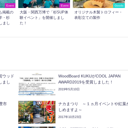
Event
Event
Goods
も掲載の
大阪・関西万博で「杉SUP体
オリジナル木製トロフィー・
学・杉
験イベント」を開催しまし
表彰立ての製作
しまし
た！
賀ウッド
WoodBoard KUKUがCOOL JAPAN
しまし
AWARD2019を受賞しました！
2019年5月10日
豊市
ナカまつり ～１ヵ月イベントや紅葉
しめますよ～
2017年10月23日