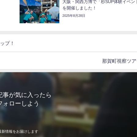
大阪・関西万博で「杉SUP体験イベン
を開催しました！
2025年8月28日
サップ！
那賀町視察ツア
記事が気に入ったら
フォローしよう
最新情報をお届けします