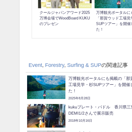
Awards
クールジャパンアワード2025
万博観光ポータルに
万博会場でWoodBoard KUKU
「那賀ウッド工場見
のプレゼン
SUPツアー」を開催
た！
Event
,
Forestry
,
Surfing & SUP
の関連記事
万博観光ポータルにも掲載の「那
工場見学・杉SUPツアー」を開催
た！
2025年8月28日
kukuプレート・パドル 香川県三
DEMI1/2さんで展示販売
2018年10月16日