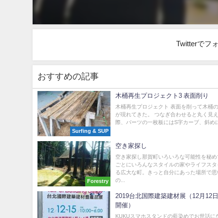
Twitter
おすすめの記事
木桶再生プロジェクト3 表面削り
木桶再生プロジェクト 表面を削って木桶
が現れてきた。 つなぎ合わせると丸く見え
際、パーツの一枚板にはS字カーブ、斜めにに
Surfing & SUP
空き家探し
空き家探し那賀町いろいろな可能性を秘め
ごとにいろんなスタイルの家やライフスタ
る広大な町。きっと自分にあった場所で思
の...
Forestry
2019台北国際建築建材展（12月12日
開催）
KUKUスマホスタンドの藍染めでお世話に