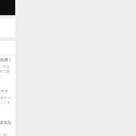
に出演！
る！大活
初めて参
..
レート
作中 ビ
作してま
まもな
に放た