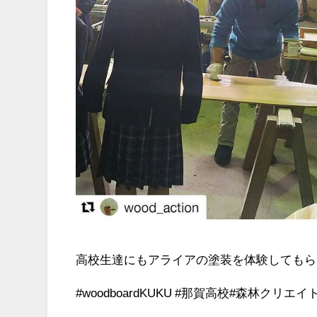
高校生達にもアライアの塗装を体験してもら
#woodboardKUKU #那賀高校#森林ク