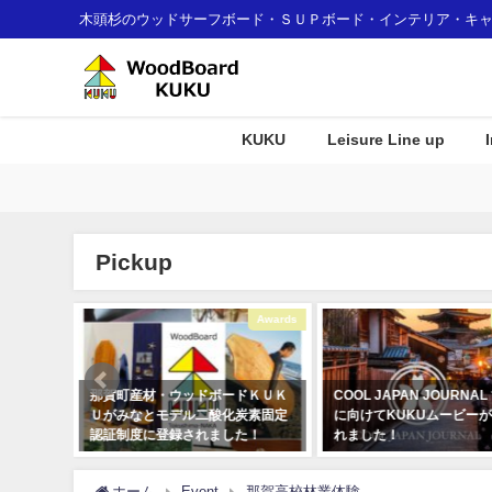
木頭杉のウッドサーフボード・ＳＵＰボード・インテリア・キ
KUKU
Leisure Line up
Pickup
Interior
Awards
ホテル
那賀町産材・ウッドボードＫＵＫ
COOL JAPAN JOURNA
」のご紹
Ｕがみなとモデル二酸化炭素固定
に向けてKUKUムービー
認証制度に登録されました！
れました！
2018年1月7日
2020年3月4日
ホーム
Event
那賀高校林業体験