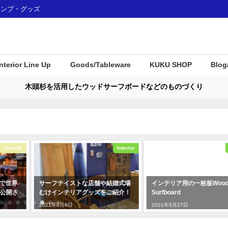
ャンプ・グッズ
Interior Line Up
Goods/Tableware
KUKU SHOP
Blog
木頭杉を活用したウッドサーフボードなどのものづくり
Awards
Interior
L で世界
サーフテイストな店舗や結婚式場
インテリア用の一枚板Wood
が公開さ
むけインテリアグッズをご紹介！
Surfboard
2021年9月8日
2021年5月27日