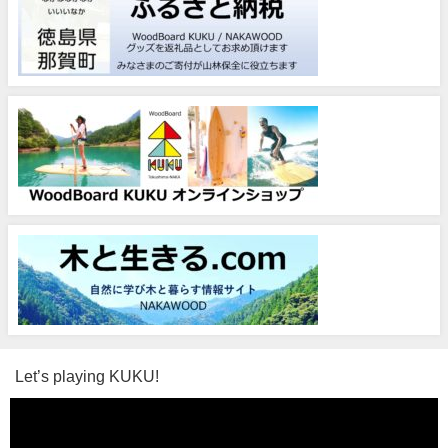
Let’s playing KUKU!
動
画