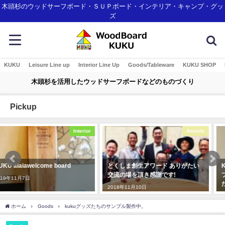
木頭杉のウッドサーフボード・ＳＵＰボード・インテリア・キャンプ・グッ
ズ
KUKU
Leisure Line up
Interior Line Up
Goods/Tableware
KUKU SHOP
木頭杉を活用したウッドサーフボードなどのものづくり
Pickup
Awards
Interior
とくしま創生アワード ありがたい
KUKUパドル住宅展示場にディス
交流の場を頂き感謝です!
プレイとして使用して頂きまし
た！
2018年11月10日
2019年12月23日
ホーム
Goods
kukuグッズたちのサンプル製作中。