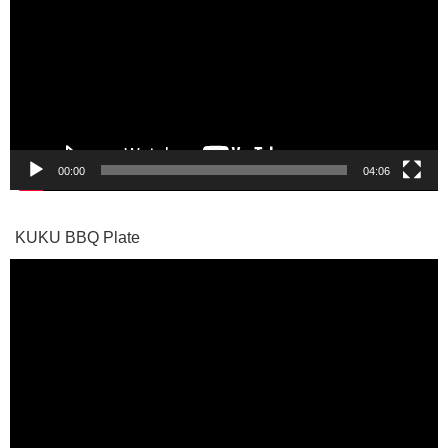
プ
レ
ー
ヤ
ー
00:00
04:06
KUKU BBQ Plate
動
画
プ
レ
ー
ヤ
ー