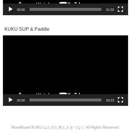
00:00
01:02
KUKU SUP & Paddle
動
画
プ
レ
ー
ヤ
ー
00:00
00:23
WoodBoard KUKU 山と川と海と人をつなぐ All Rights Reserved.