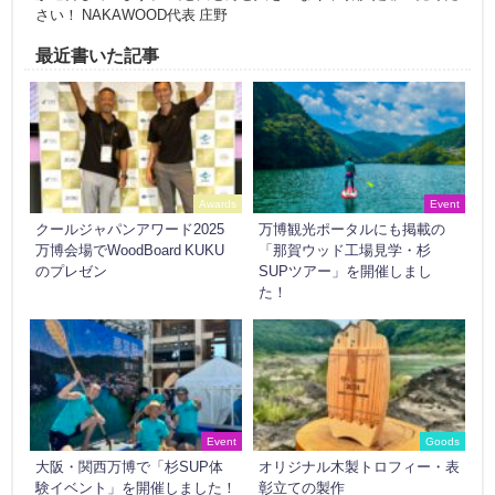
さい！ NAKAWOOD代表 庄野
最近書いた記事
Awards
Event
クールジャパンアワード2025
万博観光ポータルにも掲載の
万博会場でWoodBoard KUKU
「那賀ウッド工場見学・杉
のプレゼン
SUPツアー」を開催しまし
た！
Event
Goods
大阪・関西万博で「杉SUP体
オリジナル木製トロフィー・表
験イベント」を開催しました！
彰立ての製作