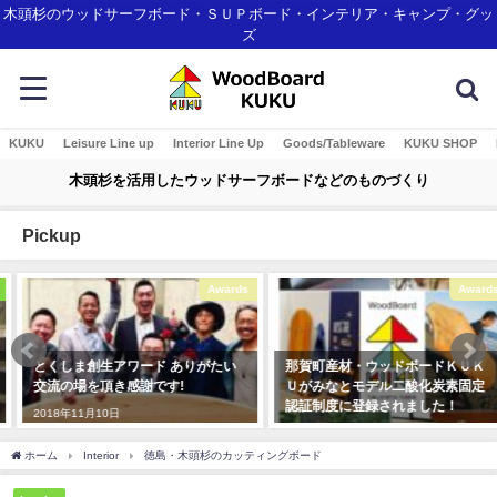
木頭杉のウッドサーフボード・ＳＵＰボード・インテリア・キャンプ・グッ
ズ
KUKU
Leisure Line up
Interior Line Up
Goods/Tableware
KUKU SHOP
木頭杉を活用したウッドサーフボードなどのものづくり
Pickup
Awards
Awards
とくしま創生アワード ありがたい
那賀町産材・ウッドボードＫＵＫ
交流の場を頂き感謝です!
Ｕがみなとモデル二酸化炭素固定
認証制度に登録されました！
2018年11月10日
2018年1月7日
ホーム
Interior
徳島・木頭杉のカッティングボード