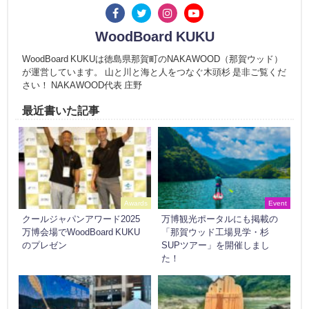
WoodBoard KUKU
WoodBoard KUKUは徳島県那賀町のNAKAWOOD（那賀ウッド）
が運営しています。 山と川と海と人をつなぐ木頭杉 是非ご覧くだ
さい！ NAKAWOOD代表 庄野
最近書いた記事
Awards
Event
クールジャパンアワード2025
万博観光ポータルにも掲載の
万博会場でWoodBoard KUKU
「那賀ウッド工場見学・杉
のプレゼン
SUPツアー」を開催しまし
た！