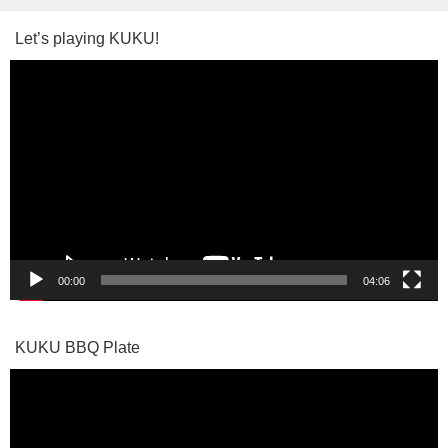
Let’s playing KUKU!
動
画
プ
レ
ー
ヤ
ー
00:00
04:06
KUKU BBQ Plate
動
画
プ