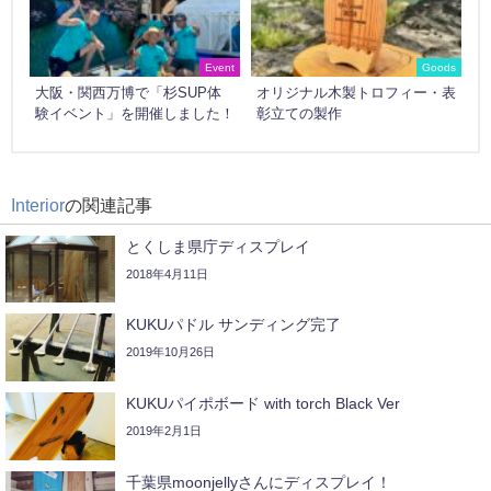
Event
Goods
大阪・関西万博で「杉SUP体
オリジナル木製トロフィー・表
験イベント」を開催しました！
彰立ての製作
Interior
の関連記事
とくしま県庁ディスプレイ
2018年4月11日
KUKUパドル サンディング完了
2019年10月26日
KUKUパイポボード with torch Black Ver
2019年2月1日
千葉県moonjellyさんにディスプレイ！