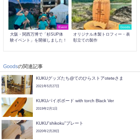
Event
Goods
大阪・関西万博で「杉SUP体
オリジナル木製トロフィー・表
験イベント」を開催しました！
彰立ての製作
Goods
の関連記事
KUKUグッズたち@てのひらストアoteteさま
2021年5月27日
KUKUパイポボード with torch Black Ver
2019年2月1日
KUKU”shikoku”プレート
2020年2月28日