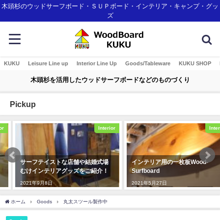
木頭杉のウッドサーフボード・ＳＵＰボード・インテリア・キャンプ・グッ
ズ
KUKU
Leisure Line up
Interior Line Up
Goods/Tableware
KUKU SHOP
木頭杉を活用したウッドサーフボードなどのものづくり
Pickup
Interior
Interior
サーフテイストな店舗や結婚式場
インテリア用の一枚板Wood-
むけインテリアグッズをご紹介！
Surfboard
2021年9月8日
2021年5月27日
ホーム
Goods
丸太スツール製作中