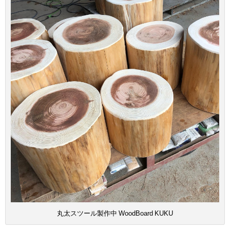
丸太スツール製作中 WoodBoard KUKU