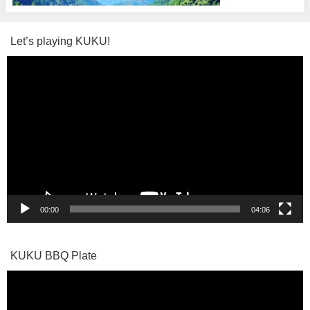
Let’s playing KUKU!
動
画
プ
レ
ー
ヤ
ー
00:00
04:06
KUKU BBQ Plate
動
画