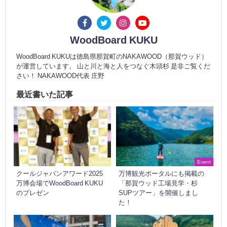
WoodBoard KUKU
WoodBoard KUKUは徳島県那賀町のNAKAWOOD（那賀ウッド）
が運営しています。 山と川と海と人をつなぐ木頭杉 是非ご覧くだ
さい！ NAKAWOOD代表 庄野
最近書いた記事
Awards
Event
クールジャパンアワード2025
万博観光ポータルにも掲載の
万博会場でWoodBoard KUKU
「那賀ウッド工場見学・杉
のプレゼン
SUPツアー」を開催しまし
た！