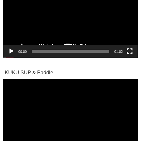
プ
レ
ー
ヤ
ー
00:00
01:02
KUKU SUP & Paddle
動
画
プ
レ
ー
ヤ
ー