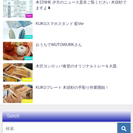
本日NHK 夕方のニュース是非ご覧ください️ 木頭杉で
ますよ🌲
Event
KUKUスマホスタンド 藍Ver
Goods
おうちでWUTOWURKさん
Goods
木沢ヨンロッパ食堂のオリジナルトレー＆大皿
Tableware
KUKUプレート 木頭杉の手彫り作業開始！
Tableware
Serch