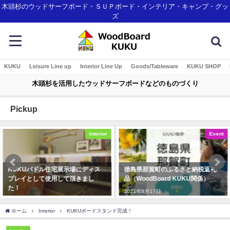
木頭杉のウッドサーフボード・ＳＵＰボード・インテリア・キャンプ・グッ
ズ
KUKU
Leisure Line up
Interior Line Up
Goods/Tableware
KUKU SHOP
木頭杉を活用したウッドサーフボードなどのものづくり
Pickup
Interior
Event
ディス
徳島県那賀町のふるさと納税返礼
とくしま創生アワード あり
まし
品（WoodBoard KUKU関係）
交流の場を頂き感謝です!
2021年8月17日
2018年11月10日
ホーム
Interior
KUKUボードスタンド完成！