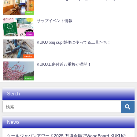
Interior
サップイベント情報
Event
KUKU bbq cup 製作に使ってる工具たち！
Camping
KUKU工房付近八重桜が満開！
Forestry
Serch
News
クールジャパンアワード2025 万博会場でWoodBoard KUKUの