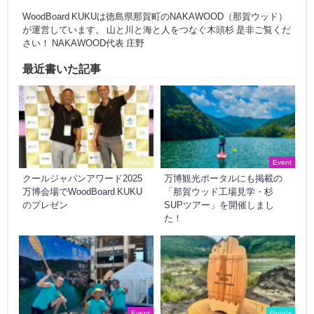
WoodBoard KUKUは徳島県那賀町のNAKAWOOD（那賀ウッド）
が運営しています。 山と川と海と人をつなぐ木頭杉 是非ご覧くだ
さい！ NAKAWOOD代表 庄野
最近書いた記事
Awards
Event
クールジャパンアワード2025
万博観光ポータルにも掲載の
万博会場でWoodBoard KUKU
「那賀ウッド工場見学・杉
のプレゼン
SUPツアー」を開催しまし
た！
Event
Goods