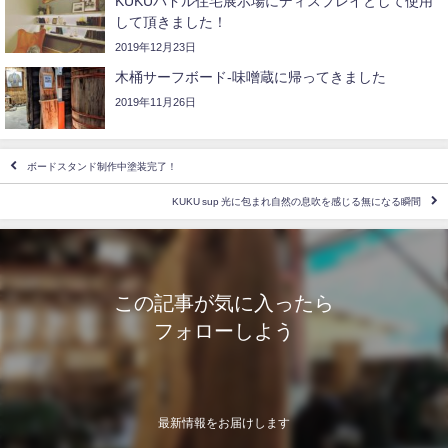
KUKUパドル住宅展示場にディスプレイとして使用
して頂きました！
2019年12月23日
木桶サーフボード-味噌蔵に帰ってきました
2019年11月26日
ボードスタンド制作中塗装完了！
KUKU sup 光に包まれ自然の息吹を感じる無になる瞬間
この記事が気に入ったら
フォローしよう
最新情報をお届けします