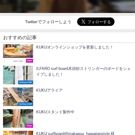
Twitterでフォローしよう
おすすめの記事
KUKUオンラインショップを更新しました！
Event
ILFARO surf board木頭杉ストリンガーのボードをシェ
イプしました！
Surfing & SUP
KUKUアライア
Surfing & SUP
KUKUスタンド製作中
Event
KUKU surfboard@makapuu_hawaiianstyle 様