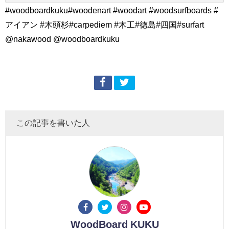
#woodboardkuku#woodenart #woodart #woodsurfboards #
アイアン #木頭杉#carpediem #木工#徳島#四国#surfart
@nakawood @woodboardkuku
この記事を書いた人
WoodBoard KUKU