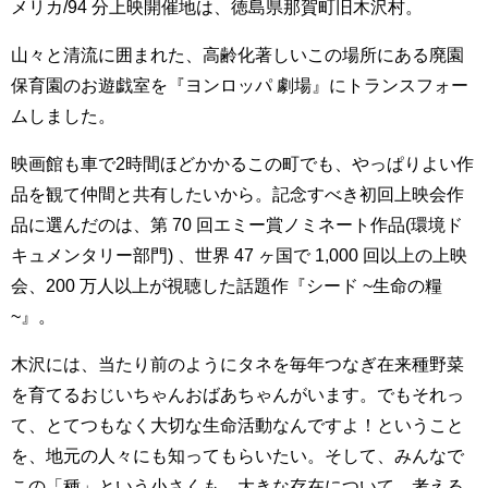
メリカ/94 分上映開催地は、徳島県那賀町旧木沢村。
山々と清流に囲まれた、高齢化著しいこの場所にある廃園
保育園のお遊戯室を『ヨンロッパ 劇場』にトランスフォー
ムしました。
映画館も車で2時間ほどかかるこの町でも、やっぱりよい作
品を観て仲間と共有したいから。記念すべき初回上映会作
品に選んだのは、第 70 回エミー賞ノミネート作品(環境ド
キュメンタリー部門) 、世界 47 ヶ国で 1,000 回以上の上映
会、200 万人以上が視聴した話題作『シード ~生命の糧
~』。
木沢には、当たり前のようにタネを毎年つなぎ在来種野菜
を育てるおじいちゃんおばあちゃんがいます。でもそれっ
て、とてつもなく大切な生命活動なんですよ！ということ
を、地元の人々にも知ってもらいたい。そして、みんなで
この「種」という小さくも、大きな存在について、考える