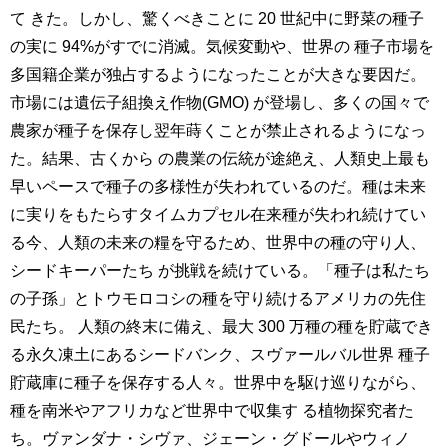
て きた。しかし、驚くべきことに 20 世紀中に野菜の種子
の実に 94%がすでに消滅。気候変動や、世界の 種子市場を
多国籍企業が独占するようになったことが大きな要因だ。
市場には遺伝子組換え作物(GMO) が登場し、多くの国々で
農家が種子を保存し翌年蒔くことが禁止されるようになっ
た。結果、古くから の農業の伝統が途絶え、人類史上最も
早いペースで種子の多様性が失われているのだ。種は未来
に実りをもたらすタイムカプセル在来種が失われ続けてい
る今、人類の未来の糧を守るため、世界中の種の守り人、
シードキーパーたち が挑戦を続けている。「種子は私たち
の子孫」とトウモロコシの種を守り続けるアメリカの先住
民たち。 人類の終末に備え、最大 300 万種の種を貯蔵でき
る永久凍土にあるシードバンク、スヴァールバル世界 種子
貯蔵庫に種子を保存する人々。世界中を駆け巡りながら、
種を南米やアフリカなど世界中で収集す る植物探究者た
ち。ヴァンダナ・シヴァ、ジェーン・グドールやウィノ