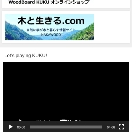
Let’s playing KUKU!
動
画
プ
レ
ー
ヤ
ー
00:00
04:06