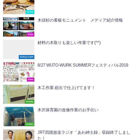
Goods
木頭杉の看板モニュメント メディア紹介情報
Event
材料の木取りも楽しい作業です(^^)
Surfing & SUP
8/27 WUTO-WURK SUMMERフェスティバル2019
Event
木工作業 総出で仕上げてます！
Forestry
木沢保育園の改修作業のお手伝い
Forestry
JRT四国放送ラジオ「あわ紳士録」収録終了しまし
た！