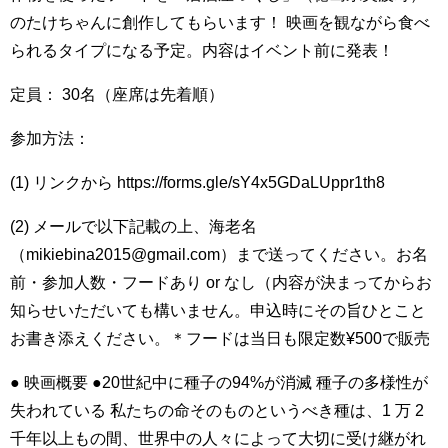
のたけちゃんに創作してもらいます！ 映画を観ながら食べ
られるタイプになる予定。内容はイベント前に発表！
定員： 30名（座席は先着順）
参加方法：
(1) リンクから https://forms.gle/sY4x5GDaLUppr1th8
(2) メールで以下記載の上、海老名
（mikiebina2015@gmail.com）まで送ってください。お名
前・参加人数・フードあり or なし（内容が決まってからお
知らせいただいても構いません。申込時にその旨ひとこと
お書き添えください。＊フードは当日も限定数¥500で販売
● 映画概要 ●20世紀中に種子の94%が消滅 種子の多様性が
失われている 私たちの命そのものというべき種は、1 万 2
千年以上もの間、世界中の人々によって大切に受け継がれ