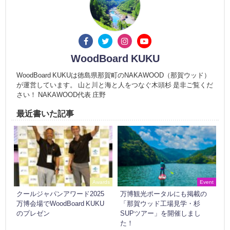
WoodBoard KUKU
WoodBoard KUKUは徳島県那賀町のNAKAWOOD（那賀ウッド）
が運営しています。 山と川と海と人をつなぐ木頭杉 是非ご覧くだ
さい！ NAKAWOOD代表 庄野
最近書いた記事
Awards
Event
クールジャパンアワード2025
万博観光ポータルにも掲載の
万博会場でWoodBoard KUKU
「那賀ウッド工場見学・杉
のプレゼン
SUPツアー」を開催しまし
た！