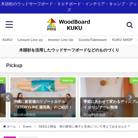
木頭杉のウッドサーフボード・ＳＵＰボード・インテリア・キャンプ・グッ
ズ
KUKU
Leisure Line up
Interior Line Up
Goods/Tableware
KUKU SHOP
木頭杉を活用したウッドサーフボードなどのものづくり
Pickup
Interior
Interior
沖縄に新登場のリゾートホテル
季節にあわせて変わるディスプレ
「STORYLINE 瀬長島」のご紹介！
イ @リゾナーレ熱海
2024年4月30日
2018年9月30日
ホーム
Event
SEED上映会 秋の夜長に種子と生命について考えてみませんか？