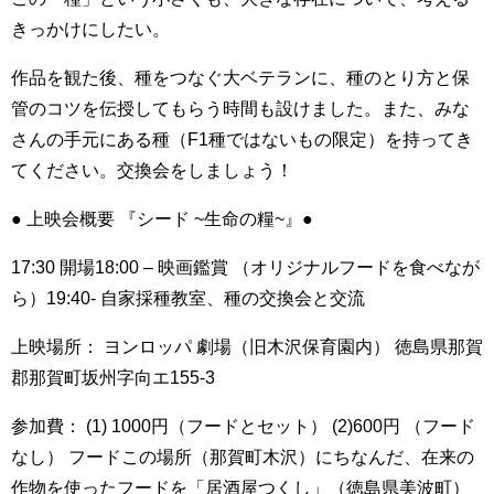
きっかけにしたい。
作品を観た後、種をつなぐ大ベテランに、種のとり方と保
管のコツを伝授してもらう時間も設けました。また、みな
さんの手元にある種（F1種ではないもの限定）を持ってき
てください。交換会をしましょう！
● 上映会概要 『シード ~生命の糧~』●
17:30 開場18:00 – 映画鑑賞 （オリジナルフードを食べなが
ら）19:40- 自家採種教室、種の交換会と交流
上映場所： ヨンロッパ 劇場（旧木沢保育園内） 徳島県那賀
郡那賀町坂州字向エ155-3
参加費： (1) 1000円（フードとセット） (2)600円 （フード
なし） フードこの場所（那賀町木沢）にちなんだ、在来の
作物を使ったフードを「居酒屋つくし」（徳島県美波町）