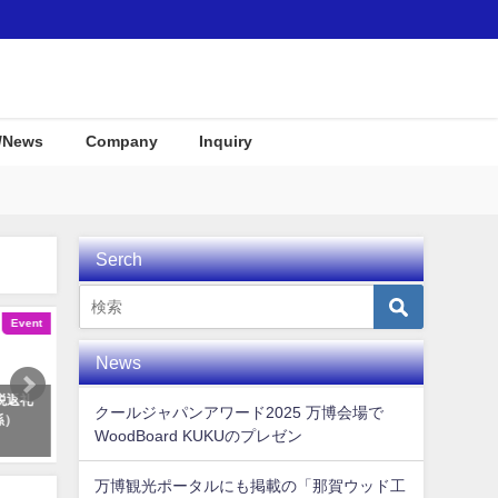
/News
Company
Inquiry
Serch
Awards
Interior
News
ードＫＵＫ
季節にあわせて変わるディスプレ
KUKUパドル住宅展示
クールジャパンアワード2025 万博会場で
化炭素固定
イ @リゾナーレ熱海
プレイとして使用して
WoodBoard KUKUのプレゼン
した！
た！
2018年9月30日
2019年12月23日
万博観光ポータルにも掲載の「那賀ウッド工