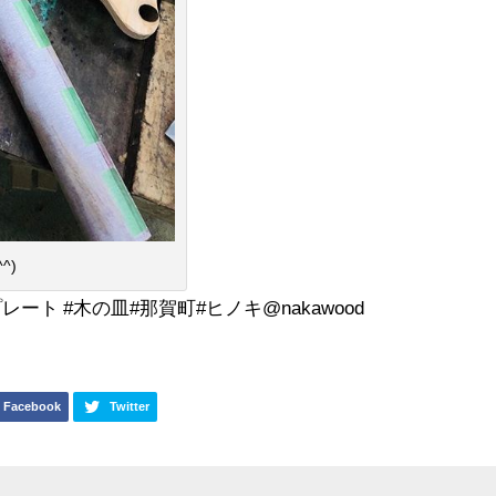
^)
レート #木の皿#那賀町#ヒノキ@nakawood
Facebook
Twitter