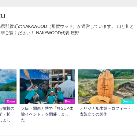
KU
Uは徳島県那賀町のNAKAWOOD（那賀ウッド）が運営しています。 山と川と
非ご覧ください！ NAKAWOOD代表 庄野
Event
Event
Goods
も掲載の
大阪・関西万博で「杉SUP体
オリジナル木製トロフィー・
学・杉
験イベント」を開催しまし
表彰立ての製作
しまし
た！