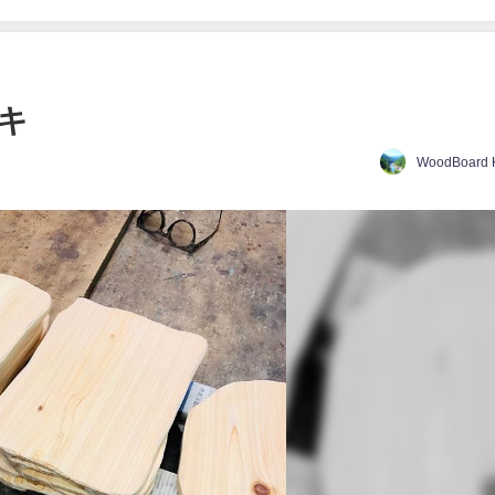
ノキ
WoodBoard