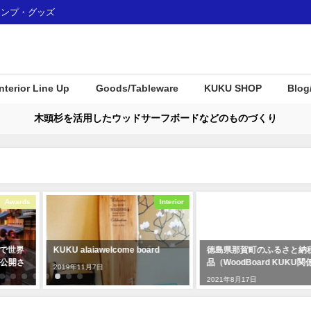
ャンプ・グッズ
Interior Line Up
Goods/Tableware
KUKU SHOP
Blog
木頭杉を活用したウッドサーフボードなどのものづくり
Interior
Event
 board
徳島県那賀町のふるさと納税返礼
那賀町産材・ウッドボ
品（WoodBoard KUKU関係）
Ｕがみなとモデル二酸
認証制度に登録されま
2021年8月17日
2018年1月7日