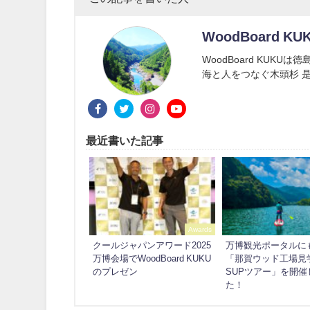
WoodBoard KU
WoodBoard KUK
海と人をつなぐ木頭杉 是
最近書いた記事
Awards
クールジャパンアワード2025
万博観光ポータルに
万博会場でWoodBoard KUKU
「那賀ウッド工場見
のプレゼン
SUPツアー」を開催
た！