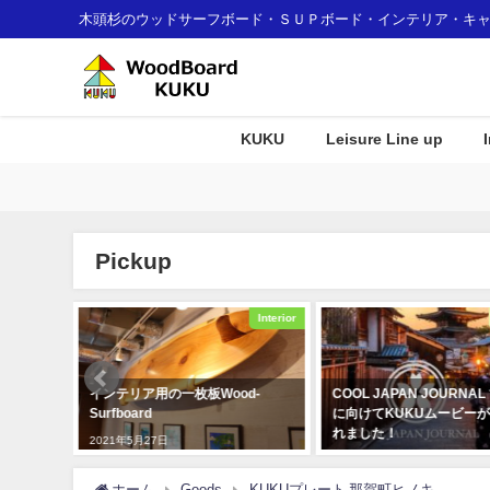
木頭杉のウッドサーフボード・ＳＵＰボード・インテリア・キ
KUKU
Leisure Line up
Pickup
Interior
Awards
Wood-
COOL JAPAN JOURNAL で世界
KUKU alaiawelcome
に向けてKUKUムービーが公開さ
2019年11月7日
れました！
2020年3月4日
ホーム
Goods
KUKUプレート 那賀町ヒノキ