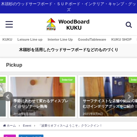
木頭杉のウッドサーフボード・ＳＵＰボード・インテリア・キャンプ・グッ
ズ
KUKU
Leisure Line up
Interior Line Up
Goods/Tableware
KUKU SHOP
木頭杉を活用したウッドサーフボードなどのものづくり
Pickup
Interior
Interior
季節にあわせて変わるディスプレ
サーフテイストな店舗や結婚式場
イ @リゾナーレ熱海
むけインテリアグッズをご紹介！
2018年9月30日
2021年9月8日
ホーム
Event
「波乗りオフィスへようこそ」クランクイン！