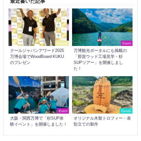
最近書いた記事
Awards
Event
クールジャパンアワード2025
万博観光ポータルにも掲載の
万博会場でWoodBoard KUKU
「那賀ウッド工場見学・杉
のプレゼン
SUPツアー」を開催しまし
た！
Event
Goods
大阪・関西万博で「杉SUP体
オリジナル木製トロフィー・表
験イベント」を開催しました！
彰立ての製作