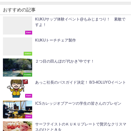
おすすめの記事
KUKUサップ体験イベント@もみじまつり！ 素敵で
すよ！
Event
KUKUトーチチェア製作
Interior
２つ目の田んぼの”代かき”中です！
Forestry
あっこ社長のバスガイド決定！ 8/3-4OLUYOイベント
Event
ICSカレッジオブアーツの学生の皆さんのプレゼン
Event
サーフテイストのＫＵＫＵプレートで贅沢なクリスマ
スのひとときを