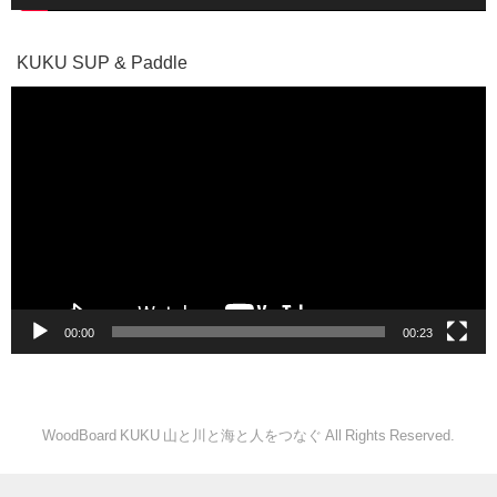
KUKU SUP & Paddle
動
画
プ
レ
ー
ヤ
ー
00:00
00:23
WoodBoard KUKU 山と川と海と人をつなぐ All Rights Reserved.