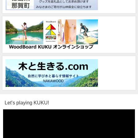
Let’s playing KUKU!
動
画
プ
レ