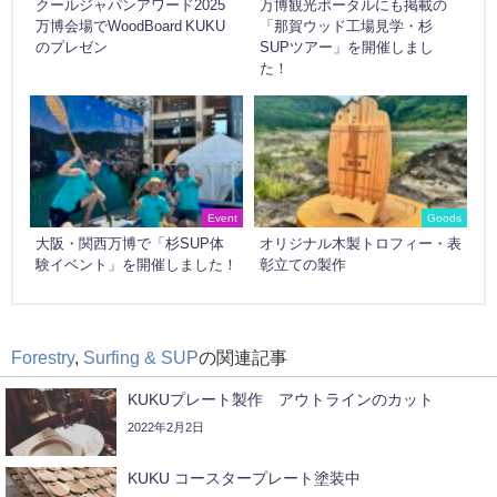
クールジャパンアワード2025
万博観光ポータルにも掲載の
万博会場でWoodBoard KUKU
「那賀ウッド工場見学・杉
のプレゼン
SUPツアー」を開催しまし
た！
Event
Goods
大阪・関西万博で「杉SUP体
オリジナル木製トロフィー・表
験イベント」を開催しました！
彰立ての製作
Forestry
,
Surfing & SUP
の関連記事
KUKUプレート製作 アウトラインのカット
2022年2月2日
KUKU コースタープレート塗装中