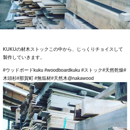
KUKUの材木ストックこの中から、じっくりチョイスして
製作していきます。
#ウッドボードkuku #woodboardkuku #ストック#天然乾燥#
木頭杉#那賀町 #無垢材#天然木@nakawood