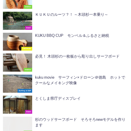
Interior
ＫＵＫＵのルーツ？！ ～木頭杉一本乗り～
Event
KUKU BBQ CUP モンベル＆ふるさと納税
Tableware
必見！ 木頭杉の一枚板から彫り出しサーフボード
Interior
kuku movie サーフィン×ドローン＠徳島 ホットで
クールなメイキング映像
Surfing & SUP
とくしま県庁ディスプレイ
Event
杉のウッドサーフボード そろそろnewモデルを作り
ます