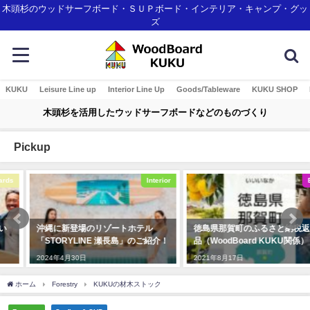
木頭杉のウッドサーフボード・ＳＵＰボード・インテリア・キャンプ・グッ
ズ
KUKU
Leisure Line up
Interior Line Up
Goods/Tableware
KUKU SHOP
木頭杉を活用したウッドサーフボードなどのものづくり
Pickup
Interior
Event
沖縄に新登場のリゾートホテル
徳島県那賀町のふるさと納税返礼
「STORYLINE 瀬長島」のご紹介！
品（WoodBoard KUKU関係）
2024年4月30日
2021年8月17日
ホーム
Forestry
KUKUの材木ストック