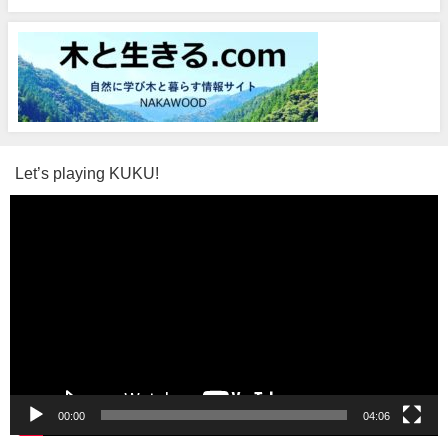
Let’s playing KUKU!
動
画
プ
レ
ー
ヤ
ー
00:00
04:06