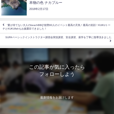
本物の色 ナカブルー
2018年2月17日
“夏が待てない大人のbeachBBQ”総勢60人のイベント最高の天気！最高の笑顔！KUKUトー
チとKUKUfishもお披露目できました！
SUPAベーシックインストラクター講習会実技講習、安全講習、座学を丁寧に指導頂きました
この記事が気に入ったら
フォローしよう
最新情報をお届けします