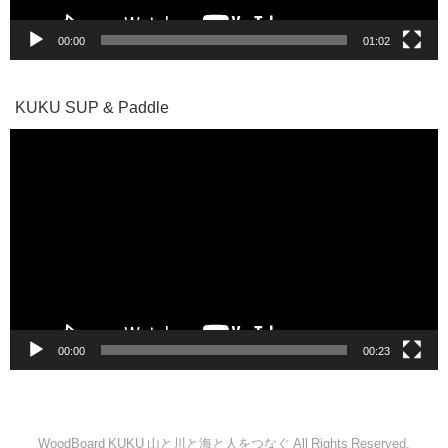
00:00
01:02
KUKU SUP & Paddle
動
画
プ
レ
ー
ヤ
ー
00:00
00:23
WoodBoard KUKU 山と川と海と人をつなぐ All Rights Reserved.