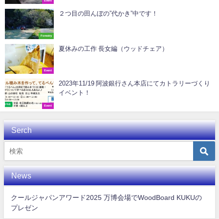
Event
２つ目の田んぼの”代かき”中です！
Forestry
夏休みの工作 長女編（ウッドチェア）
Event
2023年11/19 阿波銀行さん本店にてカトラリーづくり
イベント！
Event
Serch
News
クールジャパンアワード2025 万博会場でWoodBoard KUKUの
プレゼン