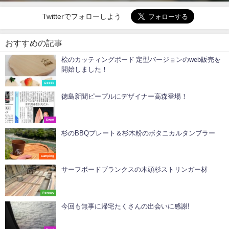
Twitterでフォローしよう
おすすめの記事
桧のカッティングボード 定型バージョンのweb販売を
開始しました！
Goods
徳島新聞ピープルにデザイナー高森登場！
Event
杉のBBQプレート＆杉木粉のボタニカルタンブラー
Camping
サーフボードブランクスの木頭杉ストリンガー材
Forestry
今回も無事に帰宅たくさんの出会いに感謝!