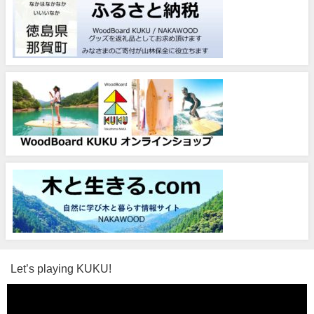
Let’s playing KUKU!
動
画