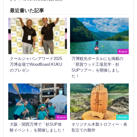
最近書いた記事
Awards
Event
クールジャパンアワード2025
万博観光ポータルにも掲載の
万博会場でWoodBoard KUKU
「那賀ウッド工場見学・杉
のプレゼン
SUPツアー」を開催しまし
た！
Event
Goods
大阪・関西万博で「杉SUP体
オリジナル木製トロフィー・表
験イベント」を開催しました！
彰立ての製作