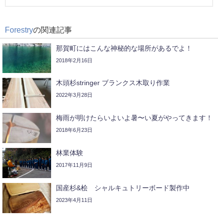
Forestry
の関連記事
那賀町にはこんな神秘的な場所があるでよ！
2018年2月16日
木頭杉stringer ブランクス木取り作業
2022年3月28日
梅雨が明けたらいよいよ暑〜い夏がやってきます！
2018年6月23日
林業体験
2017年11月9日
国産杉&桧 シャルキュトリーボード製作中
2023年4月11日