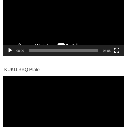
プ
レ
ー
ヤ
ー
00:00
04:06
KUKU BBQ Plate
動
画
プ
レ
ー
ヤ
ー