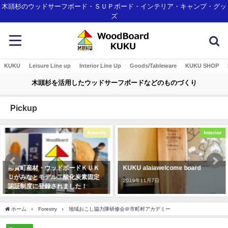
木頭杉のウッドサーフボード・ＳＵＰボード・インテリア・キャンプ・グッ
ズ
KUKU
Leisure Line up
Interior Line Up
Goods/Tableware
KUKU SHOP
木頭杉を活用したウッドサーフボードなどのものづくり
Pickup
Awards
Interior
那賀町産材・ウッドボードＫＵＫ
KUKU alaiawelcome board
Ｕがみなとモデル二酸化炭素固定
2019年11月7日
認証制度に登録されました！
2018年1月7日
ホーム
Forestry
地域おこし協力隊研修会＠市町村アカデミー