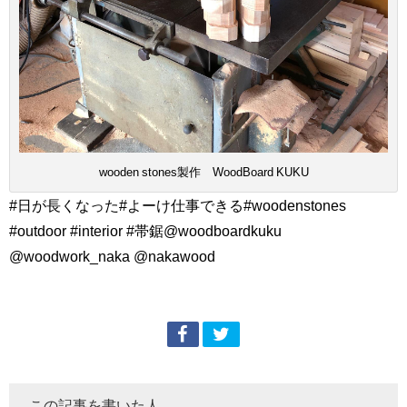
wooden stones製作 WoodBoard KUKU
#日が長くなった#よーけ仕事できる#woodenstones
#outdoor #interior #帯鋸@woodboardkuku
@woodwork_naka @nakawood
この記事を書いた人