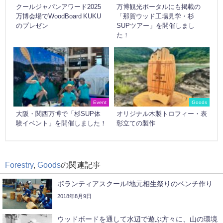
クールジャパンアワード2025
万博観光ポータルにも掲載の
万博会場でWoodBoard KUKU
「那賀ウッド工場見学・杉
のプレゼン
SUPツアー」を開催しまし
た！
Event
Goods
大阪・関西万博で「杉SUP体
オリジナル木製トロフィー・表
験イベント」を開催しました！
彰立ての製作
Forestry
,
Goods
の関連記事
ボランティアスクール!地元相生祭りのベンチ作り
2018年8月9日
ウッドボードを通して水辺で遊ぶ方々に、山の環境