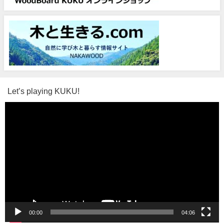
Let’s playing KUKU!
動
画
プ
レ
ー
ヤ
ー
00:00
04:06