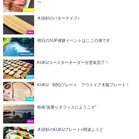
へ
Tableware
木頭杉のバターナイフ♪
Event
明日のSUP体験イベントはここの湖です
Surfing & SUP
KUKUコースターオーダー分塗装完了！
Goods
KUKU BBQプレート アウトドア木製プレート！
Goods
映画”波乗りオフィスにようこそ”
Event
木頭杉のKUKUプレート×阿波ふうど