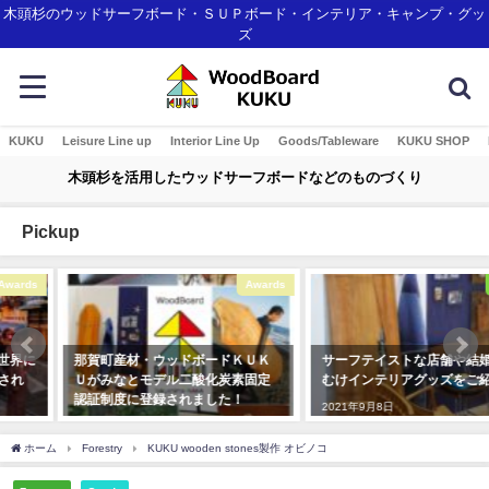
木頭杉のウッドサーフボード・ＳＵＰボード・インテリア・キャンプ・グッ
ズ
KUKU
Leisure Line up
Interior Line Up
Goods/Tableware
KUKU SHOP
木頭杉を活用したウッドサーフボードなどのものづくり
Pickup
Awards
Interior
那賀町産材・ウッドボードＫＵＫ
サーフテイストな店舗や結婚式場
Ｕがみなとモデル二酸化炭素固定
むけインテリアグッズをご紹介！
認証制度に登録されました！
2021年9月8日
2018年1月7日
ホーム
Forestry
KUKU wooden stones製作 オビノコ