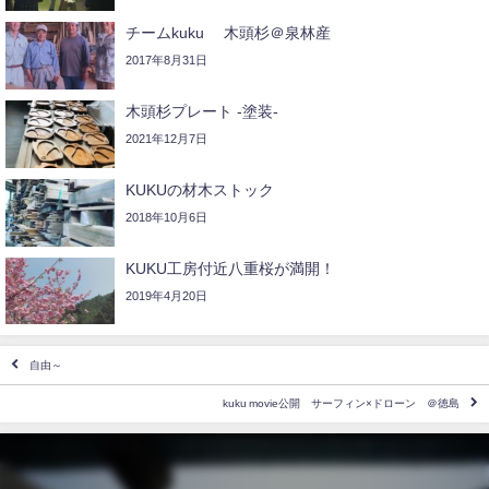
チームkuku 木頭杉＠泉林産
2017年8月31日
木頭杉プレート -塗装-
2021年12月7日
KUKUの材木ストック
2018年10月6日
KUKU工房付近八重桜が満開！
2019年4月20日
自由～
kuku movie公開 サーフィン×ドローン ＠徳島