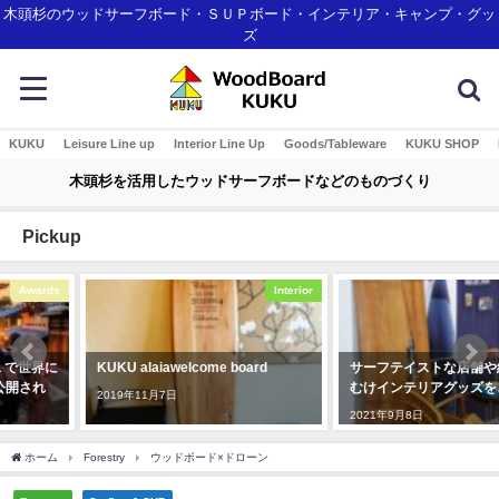
木頭杉のウッドサーフボード・ＳＵＰボード・インテリア・キャンプ・グッ
ズ
KUKU
Leisure Line up
Interior Line Up
Goods/Tableware
KUKU SHOP
木頭杉を活用したウッドサーフボードなどのものづくり
Pickup
Interior
Interior
KUKU alaiawelcome board
サーフテイストな店舗や結婚式場
むけインテリアグッズをご紹介！
2019年11月7日
2021年9月8日
ホーム
Forestry
ウッドボード×ドローン