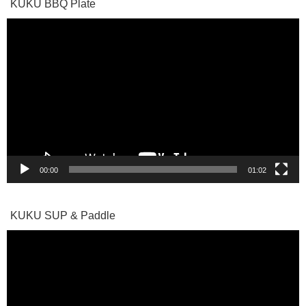
KUKU BBQ Plate
動
画
プ
レ
ー
ヤ
ー
00:00
01:02
KUKU SUP & Paddle
動
画
プ
レ
ー