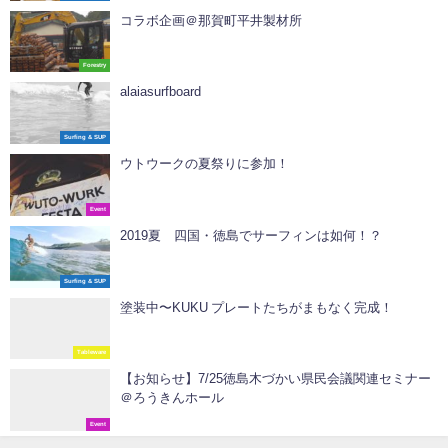
コラボ企画＠那賀町平井製材所
Forestry
alaiasurfboard
Surfing & SUP
ウトウークの夏祭りに参加！
Event
2019夏 四国・徳島でサーフィンは如何！？
Surfing & SUP
塗装中〜KUKU プレートたちがまもなく完成！
Tableware
【お知らせ】7/25徳島木づかい県民会議関連セミナー
＠ろうきんホール
Event