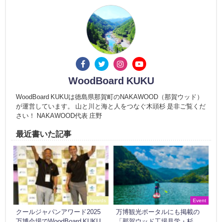
WoodBoard KUKU
WoodBoard KUKUは徳島県那賀町のNAKAWOOD（那賀ウッド）
が運営しています。 山と川と海と人をつなぐ木頭杉 是非ご覧くだ
さい！ NAKAWOOD代表 庄野
最近書いた記事
Awards
Event
クールジャパンアワード2025
万博観光ポータルにも掲載の
万博会場でWoodBoard KUKU
「那賀ウッド工場見学・杉