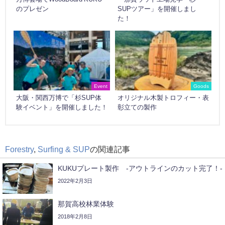
のプレゼン
SUPツアー」を開催しまし
た！
Event
Goods
大阪・関西万博で「杉SUP体
オリジナル木製トロフィー・表
験イベント」を開催しました！
彰立ての製作
Forestry
,
Surfing & SUP
の関連記事
KUKUプレート製作 -アウトラインのカット完了！-
2022年2月3日
那賀高校林業体験
2018年2月8日