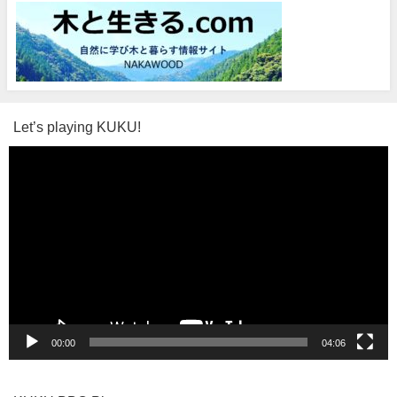
Let’s playing KUKU!
動
画
プ
レ
ー
ヤ
ー
00:00
04:06