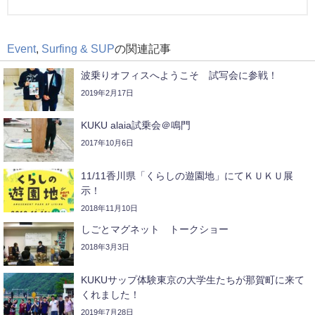
Event
,
Surfing & SUP
の関連記事
波乗りオフィスへようこそ 試写会に参戦！
2019年2月17日
KUKU alaia試乗会＠鳴門
2017年10月6日
11/11香川県「くらしの遊園地」にてＫＵＫＵ展
示！
2018年11月10日
しごとマグネット トークショー
2018年3月3日
KUKUサップ体験東京の大学生たちが那賀町に来て
くれました！
2019年7月28日