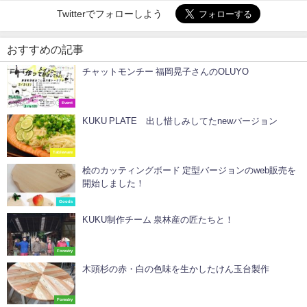
Twitterでフォローしよう
おすすめの記事
チャットモンチー 福岡晃子さんのOLUYO
Event
KUKU PLATE 出し惜しみしてたnewバージョン
Tableware
桧のカッティングボード 定型バージョンのweb販売を
開始しました！
Goods
KUKU制作チーム 泉林産の匠たちと！
Forestry
木頭杉の赤・白の色味を生かしたけん玉台製作
Forestry