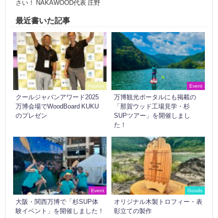
さい！ NAKAWOOD代表 庄野
最近書いた記事
Awards
Event
クールジャパンアワード2025
万博観光ポータルにも掲載の
万博会場でWoodBoard KUKU
「那賀ウッド工場見学・杉
のプレゼン
SUPツアー」を開催しまし
た！
Event
Goods
大阪・関西万博で「杉SUP体
オリジナル木製トロフィー・表
験イベント」を開催しました！
彰立ての製作