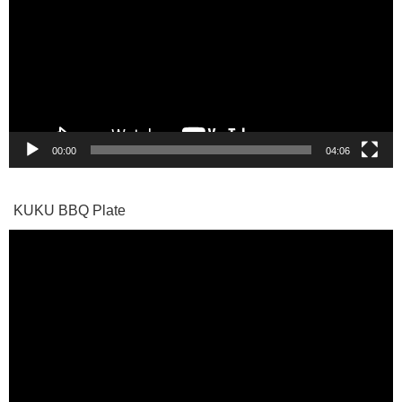
プ
レ
ー
ヤ
ー
00:00
04:06
KUKU BBQ Plate
動
画
プ
レ
ー
ヤ
ー