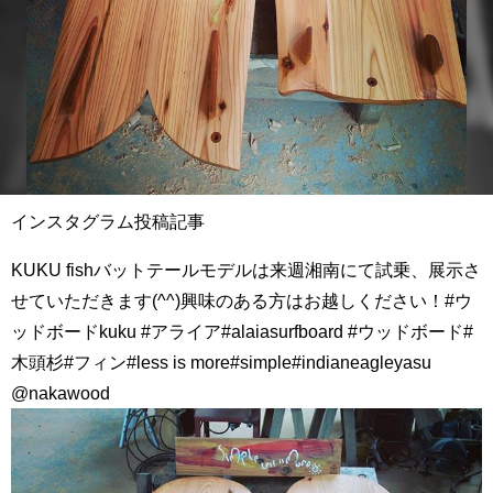
インスタグラム投稿記事
KUKU fishバットテールモデルは来週湘南にて試乗、展示さ
せていただきます(^^)興味のある方はお越しください！#ウ
ッドボードkuku #アライア#alaiasurfboard #ウッドボード#
木頭杉#フィン#less is more#simple#indianeagleyasu
@nakawood