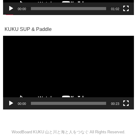
00:00
01:02
KUKU SUP & Paddle
動
画
プ
レ
ー
ヤ
ー
00:00
00:23
WoodBoard KUKU 山と川と海と人をつなぐ All Rights Reserved.