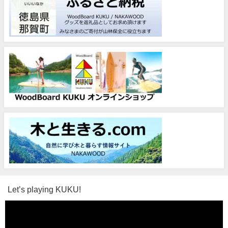
Let’s playing KUKU!
動
画