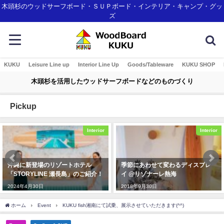
木頭杉のウッドサーフボード・ＳＵＰボード・インテリア・キャンプ・グッ
ズ
KUKU
Leisure Line up
Interior Line Up
Goods/Tableware
KUKU SHOP
木頭杉を活用したウッドサーフボードなどのものづくり
Pickup
Interior
Interior
沖縄に新登場のリゾートホテル
季節にあわせて変わるディスプレ
「STORYLINE 瀬長島」のご紹介！
イ @リゾナーレ熱海
2024年4月30日
2018年9月30日
ホーム
Event
KUKU fish湘南にて試乗、展示させていただきます(^^)