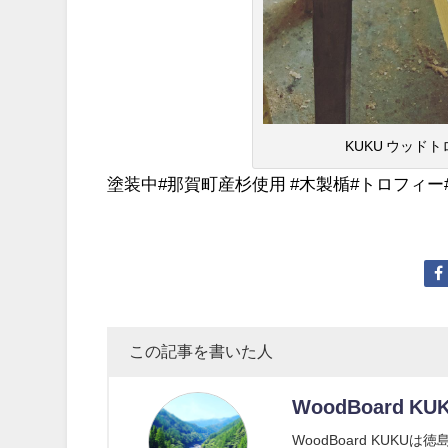
KUKU ウッドト
塗装中#那賀町産杉使用 #木製楯#トロフィー#woodtr
この記事を書いた人
WoodBoard KU
WoodBoard KUK