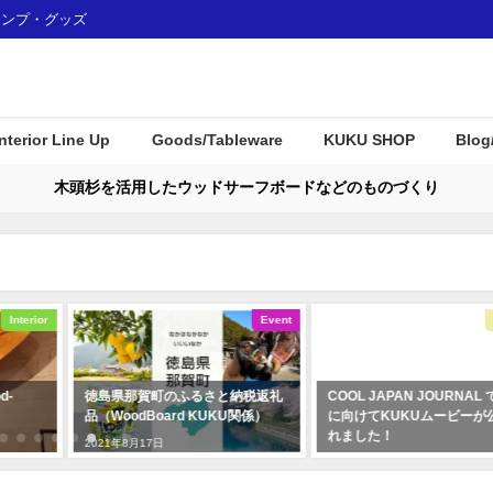
ャンプ・グッズ
Interior Line Up
Goods/Tableware
KUKU SHOP
Blog
木頭杉を活用したウッドサーフボードなどのものづくり
Interior
Event
-
徳島県那賀町のふるさと納税返礼
COOL JAPAN JOURNAL
品（WoodBoard KUKU関係）
に向けてKUKUムービーが
れました！
2021年8月17日
2020年3月4日