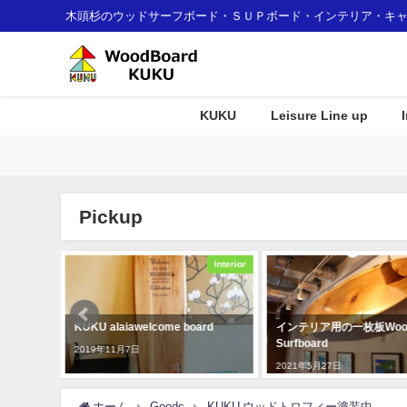
木頭杉のウッドサーフボード・ＳＵＰボード・インテリア・キ
KUKU
Leisure Line up
Pickup
Interior
Interior
ホテル
KUKU alaiawelcome board
インテリア用の一枚板Wood
のご紹
Surfboard
2019年11月7日
2021年5月27日
ホーム
Goods
KUKU ウッドトロフィー塗装中