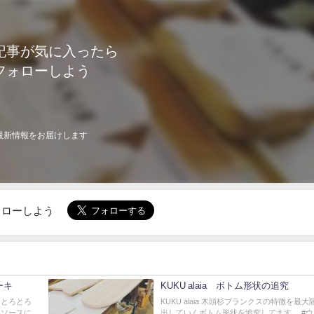
記事が気に入ったら
フォローしよう
最新情報をお届けします
でフォローしよう
ステーキ
KUKU alaia ボトム形状の追究
てとろとろ
KUKU alaia 木頭杉ブランクスの特徴を最
、ソースに
出していくボトム形状を追究してます。 #