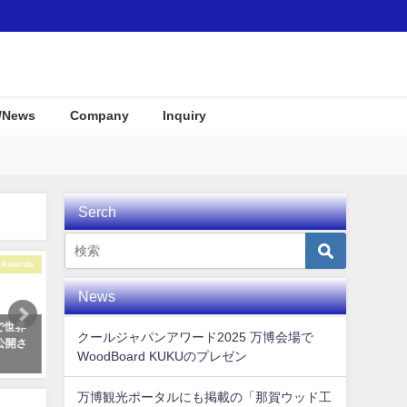
/News
Company
Inquiry
Serch
Awards
Interior
A
News
 で世界
サーフテイストな店舗や結婚式場
那賀町産材・ウッドボードＫ
クールジャパンアワード2025 万博会場で
公開さ
むけインテリアグッズをご紹介！
Ｕがみなとモデル二酸化炭素
WoodBoard KUKUのプレゼン
認証制度に登録されました！
2021年9月8日
2018年1月7日
万博観光ポータルにも掲載の「那賀ウッド工