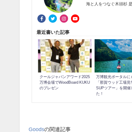
海と人をつなぐ木頭杉 是
最近書いた記事
Awards
クールジャパンアワード2025
万博観光ポータルに
万博会場でWoodBoard KUKU
「那賀ウッド工場見
のプレゼン
SUPツアー」を開催
た！
Goods
の関連記事