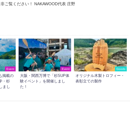
非ご覧ください！ NAKAWOOD代表 庄野
Event
Event
Goods
も掲載の
大阪・関西万博で「杉SUP体
オリジナル木製トロフィー・
学・杉
験イベント」を開催しまし
表彰立ての製作
しまし
た！