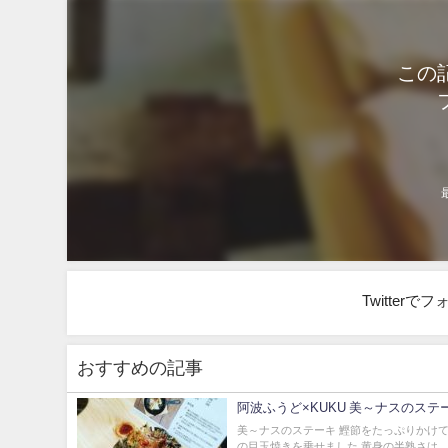
この
Twitter
おすすめの記事
阿波ふうど×KUKU 美～ナスの
美～ナスのステーキ 鰹節をたっぷりかけ
の目玉焼きを乗せました 黄身の半熟さは