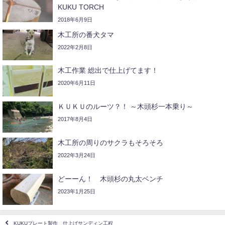
KUKU TORCH
2018年6月9日
木工所の番犬タマ
2022年2月8日
木工作業 総出で仕上げてます！
2020年6月11日
ＫＵＫＵのルーツ？！ ～木頭杉一本乗り～
2017年8月4日
木工所の周りのサクラもそろそろ
2022年3月24日
どーーん！ 木頭杉の丸太ベンチ
2023年1月25日
KUKUプレート製作 仕上げサンディン工程