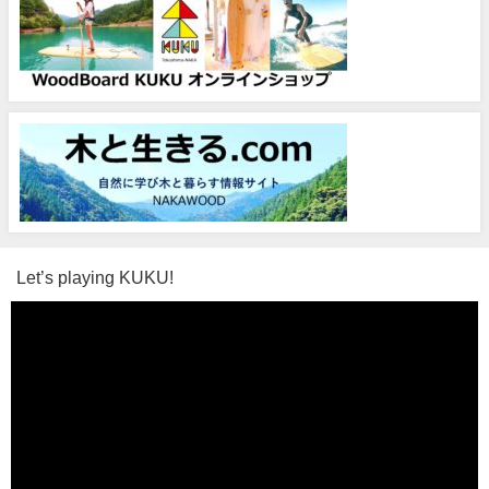
Let’s playing KUKU!
動
画
プ
レ
ー
ヤ
ー