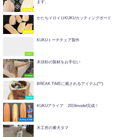
ます。
Tableware
かたちイロイロKUKUカッティングボード
Tableware
KUKUトーチチェア製作
Interior
木頭杉の製材をお手伝い
Forestry
BREAK TIMEに癒されるアイテム(^^)
Goods
KUKUアライア 2019model完成！
Surfing & SUP
木工所の番犬タマ