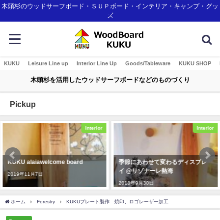
木頭杉のウッドサーフボード・ＳＵＰボード・インテリア・キャンプ・グッ
ズ
KUKU
Leisure Line up
Interior Line Up
Goods/Tableware
KUKU SHOP
木頭杉を活用したウッドサーフボードなどのものづくり
Pickup
ior
Interior
Inte
季節にあわせて変わるディスプレ
沖縄に新登場のリゾートホテル
イ @リゾナーレ熱海
「STORYLINE 瀬長島」のご紹
2018年9月30日
2024年4月30日
ホーム
Forestry
KUKUプレート製作 焼印、ロゴレーザー加工