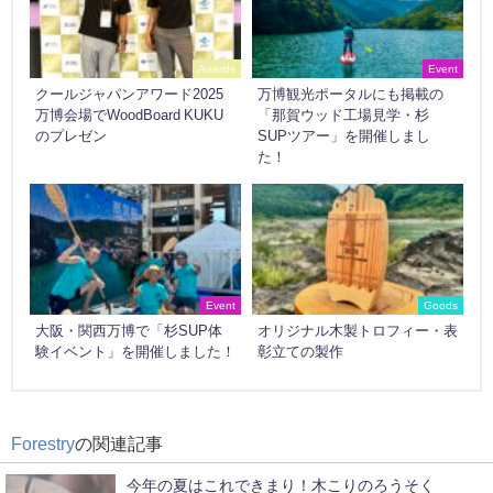
Awards
Event
クールジャパンアワード2025
万博観光ポータルにも掲載の
万博会場でWoodBoard KUKU
「那賀ウッド工場見学・杉
のプレゼン
SUPツアー」を開催しまし
た！
Event
Goods
大阪・関西万博で「杉SUP体
オリジナル木製トロフィー・表
験イベント」を開催しました！
彰立ての製作
Forestry
の関連記事
今年の夏はこれできまり！木こりのろうそく