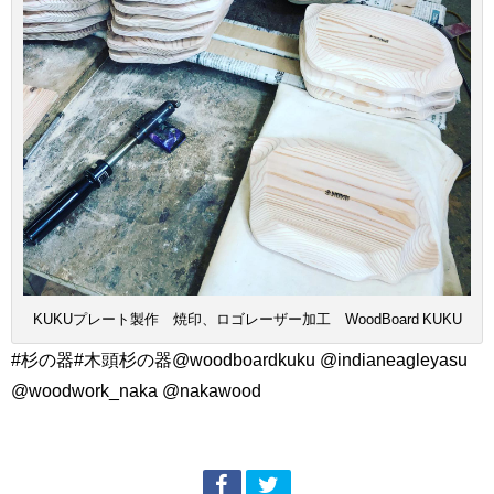
KUKUプレート製作 焼印、ロゴレーザー加工 WoodBoard KUKU
#杉の器#木頭杉の器@woodboardkuku @indianeagleyasu
@woodwork_naka @nakawood