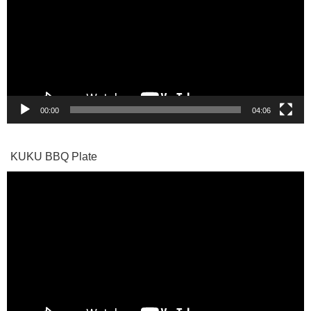
レ
ー
ヤ
ー
00:00
04:06
KUKU BBQ Plate
動
画
プ
レ
ー
ヤ
ー