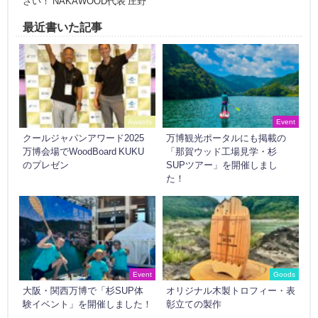
さい！ NAKAWOOD代表 庄野
最近書いた記事
Awards
Event
クールジャパンアワード2025
万博観光ポータルにも掲載の
万博会場でWoodBoard KUKU
「那賀ウッド工場見学・杉
のプレゼン
SUPツアー」を開催しまし
た！
Event
Goods
大阪・関西万博で「杉SUP体
オリジナル木製トロフィー・表
験イベント」を開催しました！
彰立ての製作