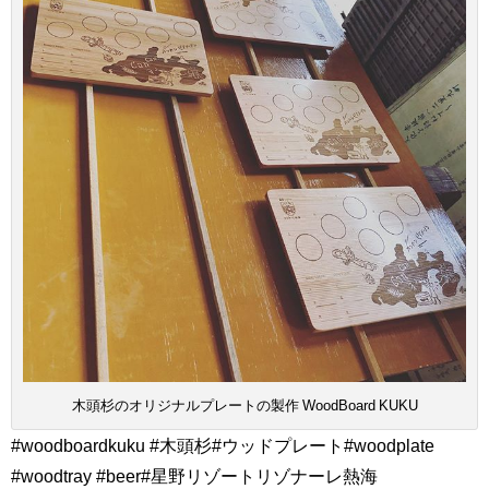
木頭杉のオリジナルプレートの製作 WoodBoard KUKU
#woodboardkuku #木頭杉#ウッドプレート#woodplate
#woodtray #beer#星野リゾートリゾナーレ熱海