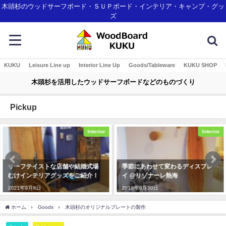
木頭杉のウッドサーフボード・ＳＵＰボード・インテリア・キャンプ・グッ
ズ
KUKU
Leisure Line up
Interior Line Up
Goods/Tableware
KUKU SHOP
木頭杉を活用したウッドサーフボードなどのものづくり
Pickup
Interior
Interior
や結婚式場
季節にあわせて変わるディスプレ
KUKU alaiawelcome
をご紹介！
イ @リゾナーレ熱海
2019年11月7日
2018年9月30日
ホーム
Goods
木頭杉のオリジナルプレートの製作