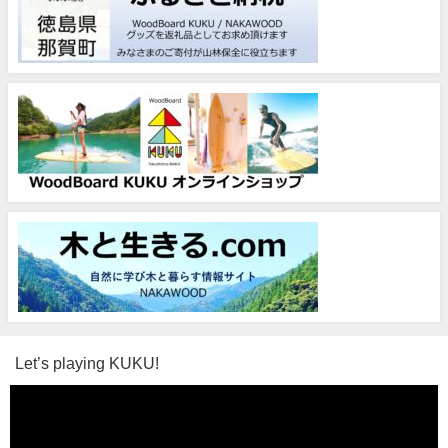
Let’s playing KUKU!
動
画
プ