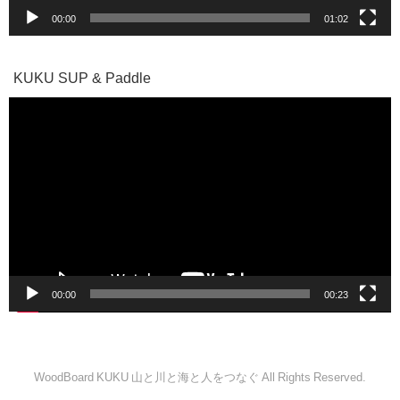
00:00
01:02
KUKU SUP & Paddle
動
画
プ
レ
ー
ヤ
ー
00:00
00:23
WoodBoard KUKU 山と川と海と人をつなぐ All Rights Reserved.