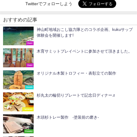
Twitterでフォローしよう
おすすめの記事
神山町地域おこし協力隊とのコラボ企画、kukuサップ
体験会を開催します!
Event
木育サミットプレイベントに参加させて頂きました。
Event
オリジナル木製トロフィー・表彰立ての製作
Goods
杉丸太の輪切りプレートで記念日ディナー♬
Tableware
木頭杉トレー製作 -塗装前の磨き-
Forestry